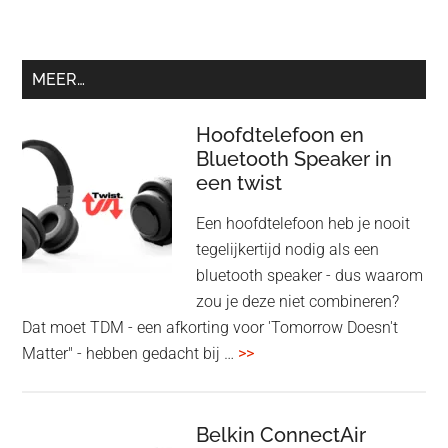
MEER…
Hoofdtelefoon en
Bluetooth Speaker in
een twist
Een hoofdtelefoon heb je nooit
tegelijkertijd nodig als een
bluetooth speaker - dus waarom
zou je deze niet combineren?
Dat moet TDM - een afkorting voor 'Tomorrow Doesn't
overHoofdtelefoon
Matter" - hebben gedacht bij …
>>
en
Bluetooth
Speaker
Belkin ConnectAir