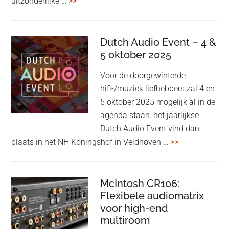
overBang
uitzonderlijke …
>>
&
Olufsen
kondigt
Dutch Audio Event – 4 &
Beo
5 oktober 2025
Grace
Voor de doorgewinterde
aan:
hifi-/muziek liefhebbers zal 4 en
high-
5 oktober 2025 mogelijk al in de
end
agenda staan: het jaarlijkse
earbuds
Dutch Audio Event vind dan
met
overDutch
plaats in het NH Koningshof in Veldhoven …
>>
titanium
Audio
driver
Event
en
–
McIntosh CR106:
Adaptive
Flexibele audiomatrix
4
noise
voor high-end
&
cancelling
multiroom
5