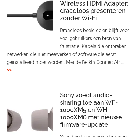
Wireless HDMI Adapter:
in
draadloos presenteren
een
zonder Wi-Fi
twist
Draadloos beeld delen blijft voor
veel gebruikers een bron van
frustratie. Kabels die ontbreken,
netwerken die niet meewerken of software die eerst
geïnstalleerd moet worden. Met de Belkin ConnectAir …
overBelkin
>>
ConnectAir
Wireless
HDMI
Sony voegt audio-
Adapter:
sharing toe aan WF-
1000XM5 en WH-
draadloos
1000XM6 met nieuwe
presenteren
firmware-update
zonder
Wi-
Sony heeft een nieuwe firmware-