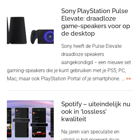
je
update
me
Sony PlayStation Pulse
Elevate: draadloze
con
game-speakers voor op
tra
de desktop
uit
uit
Sony heeft de Pulse Elevate
je
draadloze speakers
Tas
aangekondigd – een nieuwe set
Pro
gaming-speakers die je kunt gebruiken met je PS5, PC,
ove
Mac, maar ook PlayStation Portal of je smartphone. …
>>
Pla
Pul
Elev
Spotify – uiteindelijk nu
ook in ‘lossless’
dra
kwaliteit
gam
spe
Na jaren van speculatie en
voo
uitstel is het moment daar: