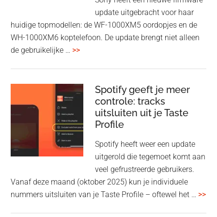
Fi
update uitgebracht voor haar
huidige topmodellen: de WF-1000XM5 oordopjes en de
WH-1000XM6 koptelefoon. De update brengt niet alleen
overSony
de gebruikelijke …
>>
voegt
audio-
sharing
Spotify geeft je meer
toe
controle: tracks
uitsluiten uit je Taste
aan
Profile
WF-
1000XM5
Spotify heeft weer een update
en
uitgerold die tegemoet komt aan
WH-
veel gefrustreerde gebruikers.
1000XM6
Vanaf deze maand (oktober 2025) kun je individuele
met
ove
nummers uitsluiten van je Taste Profile – oftewel het …
>>
nieuwe
gee
firmware-