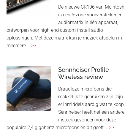
oktober
De nieuwe CR106 van McIntosh
2025
is een 6-zone voorversterker en
audiomatrix in één apparaat,
ontworpen voor high-end custom-install audio-
oplossingen. Met deze matrix kun je muziek afspelen in
overMcIntosh
meerdere …
>>
CR106:
Flexibele
audiomatrix
Sennheiser Profile
voor
Wireless review
high-
Draadloze microfoons die
end
makkelijk te gebruiken zijn, zijn
multiroom
er inmiddels aardig wat te koop.
Sennheiser heeft net een andere
insteek gevonden voor deze
overSenn
populaire 2,4 gigahertz microfoons en dit geeft …
>>