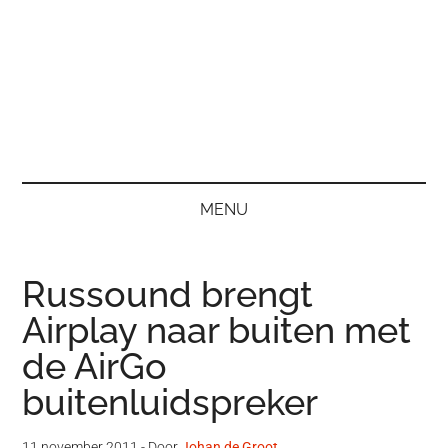
MENU
Russound brengt
Airplay naar buiten met
de AirGo
buitenluidspreker
11 november 2011
- Door
Johan de Groot