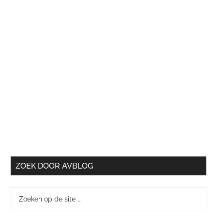
ZOEK DOOR AVBLOG
Zoeken
op