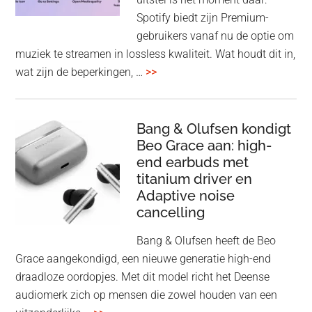
op
Spotify biedt zijn Premium-
de
gebruikers vanaf nu de optie om
des
muziek te streamen in lossless kwaliteit. Wat houdt dit in,
overSpotify
wat zijn de beperkingen, …
>>
–
uiteindelijk
nu
Bang & Olufsen kondigt
Beo Grace aan: high-
ook
end earbuds met
in
titanium driver en
‘lossless’
Adaptive noise
kwaliteit
cancelling
Bang & Olufsen heeft de Beo
Grace aangekondigd, een nieuwe generatie high-end
draadloze oordopjes. Met dit model richt het Deense
audiomerk zich op mensen die zowel houden van een