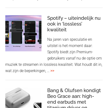
Pla
Pul
Elev
Spotify – uiteindelijk nu
ook in ‘lossless’
dra
kwaliteit
gam
spe
Na jaren van speculatie en
voo
uitstel is het moment daar:
op
Spotify biedt zijn Premium-
de
gebruikers vanaf nu de optie om
des
muziek te streamen in lossless kwaliteit. Wat houdt dit in,
overSpotify
wat zijn de beperkingen, …
>>
–
uiteindelijk
nu
Bang & Olufsen kondigt
Beo Grace aan: high-
ook
end earbuds met
in
titanium driver en