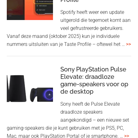
WF-
1000XM5
Spotify heeft weer een update
en
uitgerold die tegemoet komt aan
WH-
veel gefrustreerde gebruikers.
1000XM6
Vanaf deze maand (oktober 2025) kun je individuele
met
ove
nummers uitsluiten van je Taste Profile – oftewel het …
>>
nieuwe
gee
firmware-
je
update
me
Sony PlayStation Pulse
Elevate: draadloze
con
game-speakers voor op
tra
de desktop
uit
uit
Sony heeft de Pulse Elevate
je
draadloze speakers
Tas
aangekondigd – een nieuwe set
Pro
gaming-speakers die je kunt gebruiken met je PS5, PC,
ove
Mac, maar ook PlayStation Portal of je smartphone. …
>>