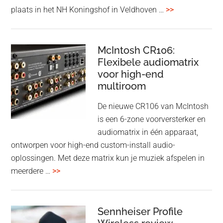
met
overDutch
plaats in het NH Koningshof in Veldhoven …
>>
titanium
Audio
driver
Event
en
–
McIntosh CR106:
Adaptive
Flexibele audiomatrix
4
noise
voor high-end
&
cancelling
multiroom
5
oktober
De nieuwe CR106 van McIntosh
2025
is een 6-zone voorversterker en
audiomatrix in één apparaat,
ontworpen voor high-end custom-install audio-
oplossingen. Met deze matrix kun je muziek afspelen in
overMcIntosh
meerdere …
>>
CR106:
Flexibele
audiomatrix
Sennheiser Profile
voor