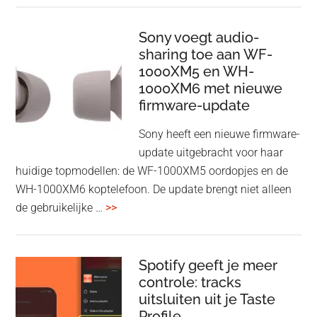
Wireless
HDMI
Sony voegt audio-
Adapter:
sharing toe aan WF-
1000XM5 en WH-
draadloos
1000XM6 met nieuwe
presenteren
firmware-update
zonder
Wi-
Sony heeft een nieuwe firmware-
Fi
update uitgebracht voor haar
huidige topmodellen: de WF-1000XM5 oordopjes en de
WH-1000XM6 koptelefoon. De update brengt niet alleen
overSony
de gebruikelijke …
>>
voegt
audio-
sharing
Spotify geeft je meer
toe
controle: tracks
uitsluiten uit je Taste
aan
Profile