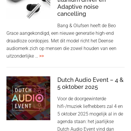
‘lossless’
Adaptive noise
kwaliteit
cancelling
Bang & Olufsen heeft de Beo
Grace aangekondigd, een nieuwe generatie high-end
draadloze oordopjes. Met dit model richt het Deense
audiomerk zich op mensen die zowel houden van een
overBang
uitzonderlijke …
>>
&
Olufsen
kondigt
Dutch Audio Event – 4 &
Beo
5 oktober 2025
Grace
Voor de doorgewinterde
aan:
hifi-/muziek liefhebbers zal 4 en
high-
5 oktober 2025 mogelijk al in de
end
agenda staan: het jaarlijkse
earbuds
Dutch Audio Event vind dan