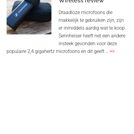
Wireless review
high-
Draadloze microfoons die
end
makkelijk te gebruiken zijn, zijn
multiroom
er inmiddels aardig wat te koop.
Sennheiser heeft net een andere
insteek gevonden voor deze
overSenn
populaire 2,4 gigahertz microfoons en dit geeft …
>>
Profile
Wireless
review