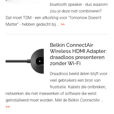
bluetooth speaker - dus waarom
zou je deze niet combineren?
Dat moet TDM - een afkorting voor 'Tomorrow Doesn't
overHoofdtelefoon
Matter" - hebben gedacht bij …
>>
en
Bluetooth
Speaker
Belkin ConnectAir
Wireless HDMI Adapter:
in
draadloos presenteren
een
zonder Wi-Fi
twist
Draadloos beeld delen blijft voor
veel gebruikers een bron van
frustratie. Kabels die ontbreken,
netwerken die niet meewerken of software die eerst
geïnstalleerd moet worden. Met de Belkin ConnectAir …
overBelkin
>>
ConnectAir