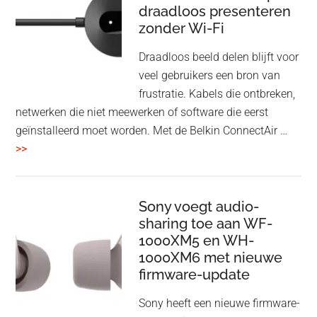
draadloos presenteren
een
zonder Wi-Fi
twist
Draadloos beeld delen blijft voor
veel gebruikers een bron van
frustratie. Kabels die ontbreken,
netwerken die niet meewerken of software die eerst
geïnstalleerd moet worden. Met de Belkin ConnectAir …
overBelkin
>>
ConnectAir
Wireless
HDMI
Sony voegt audio-
Adapter:
sharing toe aan WF-
1000XM5 en WH-
draadloos
1000XM6 met nieuwe
presenteren
firmware-update
zonder
Wi-
Sony heeft een nieuwe firmware-
Fi