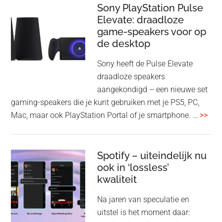
me
Sony PlayStation Pulse
Elevate: draadloze
con
game-speakers voor op
tra
de desktop
uit
uit
Sony heeft de Pulse Elevate
je
draadloze speakers
Tas
aangekondigd – een nieuwe set
Pro
gaming-speakers die je kunt gebruiken met je PS5, PC,
ove
Mac, maar ook PlayStation Portal of je smartphone. …
>>
Pla
Pul
Elev
Spotify – uiteindelijk nu
ook in ‘lossless’
dra
kwaliteit
gam
spe
Na jaren van speculatie en
voo
uitstel is het moment daar:
op