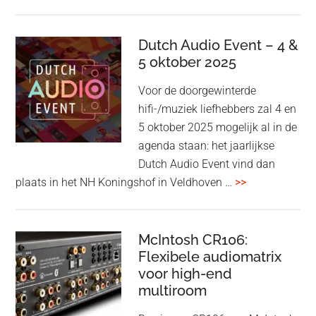
&
Olufsen
kondigt
Dutch Audio Event – 4 &
Beo
5 oktober 2025
Grace
Voor de doorgewinterde
aan:
hifi-/muziek liefhebbers zal 4 en
high-
5 oktober 2025 mogelijk al in de
end
agenda staan: het jaarlijkse
earbuds
Dutch Audio Event vind dan
met
overDutch
plaats in het NH Koningshof in Veldhoven …
>>
titanium
Audio
driver
Event
en
–
McIntosh CR106:
Adaptive
Flexibele audiomatrix
4
noise
voor high-end
&
cancelling
multiroom
5
oktober