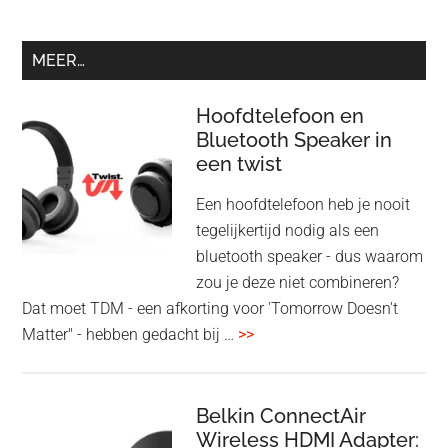
MEER…
Hoofdtelefoon en
Bluetooth Speaker in
een twist
Een hoofdtelefoon heb je nooit
tegelijkertijd nodig als een
bluetooth speaker - dus waarom
zou je deze niet combineren?
Dat moet TDM - een afkorting voor 'Tomorrow Doesn't
overHoofdtelefoon
Matter" - hebben gedacht bij …
>>
en
Bluetooth
Speaker
Belkin ConnectAir
Wireless HDMI Adapter:
in