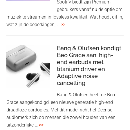
Spotify biedt zijn Premium-
de
gebruikers vanaf nu de optie om
des
muziek te streamen in lossless kwaliteit. Wat houdt dit in,
overSpotify
wat zijn de beperkingen, …
>>
–
uiteindelijk
nu
Bang & Olufsen kondigt
Beo Grace aan: high-
ook
end earbuds met
in
titanium driver en
‘lossless’
Adaptive noise
kwaliteit
cancelling
Bang & Olufsen heeft de Beo
Grace aangekondigd, een nieuwe generatie high-end
draadloze oordopjes. Met dit model richt het Deense
audiomerk zich op mensen die zowel houden van een
overBang
uitzonderlijke …
>>