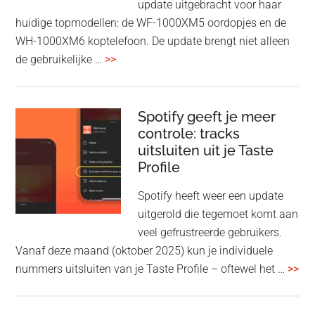
update uitgebracht voor haar
huidige topmodellen: de WF-1000XM5 oordopjes en de
WH-1000XM6 koptelefoon. De update brengt niet alleen
overSony
de gebruikelijke …
>>
voegt
audio-
sharing
Spotify geeft je meer
toe
controle: tracks
uitsluiten uit je Taste
aan
Profile
WF-
1000XM5
Spotify heeft weer een update
en
uitgerold die tegemoet komt aan
WH-
veel gefrustreerde gebruikers.
1000XM6
Vanaf deze maand (oktober 2025) kun je individuele
met
ove
nummers uitsluiten van je Taste Profile – oftewel het …
>>
nieuwe
gee
firmware-
je
update