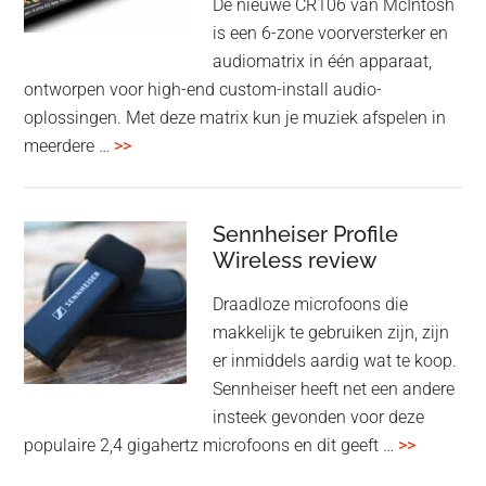
De nieuwe CR106 van McIntosh
2025
is een 6-zone voorversterker en
audiomatrix in één apparaat,
ontworpen voor high-end custom-install audio-
oplossingen. Met deze matrix kun je muziek afspelen in
overMcIntosh
meerdere …
>>
CR106:
Flexibele
audiomatrix
Sennheiser Profile
voor
Wireless review
high-
Draadloze microfoons die
end
makkelijk te gebruiken zijn, zijn
multiroom
er inmiddels aardig wat te koop.
Sennheiser heeft net een andere
insteek gevonden voor deze
overSenn
populaire 2,4 gigahertz microfoons en dit geeft …
>>
Profile