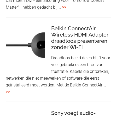
Dat moet TDM - een afkorting voor 'Tomorrow Doesn't
overHoofdtelefoon
Matter" - hebben gedacht bij …
>>
en
Bluetooth
Speaker
Belkin ConnectAir
Wireless HDMI Adapter:
in
draadloos presenteren
een
zonder Wi-Fi
twist
Draadloos beeld delen blijft voor
veel gebruikers een bron van
frustratie. Kabels die ontbreken,
netwerken die niet meewerken of software die eerst
geïnstalleerd moet worden. Met de Belkin ConnectAir …
overBelkin
>>
ConnectAir
Wireless
HDMI
Sony voegt audio-