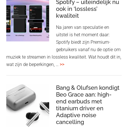
Elev
Spotify – uiteindelijk nu
ook in ‘lossless’
dra
kwaliteit
gam
spe
Na jaren van speculatie en
voo
uitstel is het moment daar:
op
Spotify biedt zijn Premium-
de
gebruikers vanaf nu de optie om
des
muziek te streamen in lossless kwaliteit. Wat houdt dit in,
overSpotify
wat zijn de beperkingen, …
>>
–
uiteindelijk
nu
Bang & Olufsen kondigt
Beo Grace aan: high-
ook
end earbuds met
in
titanium driver en
‘lossless’
Adaptive noise
kwaliteit
cancelling