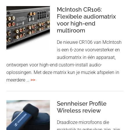
Event
en
–
McIntosh CR106:
Adaptive
Flexibele audiomatrix
4
noise
voor high-end
&
cancelling
multiroom
5
oktober
De nieuwe CR106 van McIntosh
2025
is een 6-zone voorversterker en
audiomatrix in één apparaat,
ontworpen voor high-end custom-install audio-
oplossingen. Met deze matrix kun je muziek afspelen in
overMcIntosh
meerdere …
>>
CR106:
Flexibele
audiomatrix
Sennheiser Profile
voor
Wireless review
high-
Draadloze microfoons die
end
makkelijk te gebruiken zijn, zijn