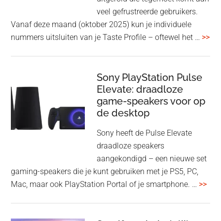
WH-
veel gefrustreerde gebruikers.
1000XM6
Vanaf deze maand (oktober 2025) kun je individuele
met
ove
nummers uitsluiten van je Taste Profile – oftewel het …
>>
nieuwe
gee
firmware-
je
update
me
Sony PlayStation Pulse
Elevate: draadloze
con
game-speakers voor op
tra
de desktop
uit
uit
Sony heeft de Pulse Elevate
je
draadloze speakers
Tas
aangekondigd – een nieuwe set
Pro
gaming-speakers die je kunt gebruiken met je PS5, PC,
ove
Mac, maar ook PlayStation Portal of je smartphone. …
>>
Pla
Pul