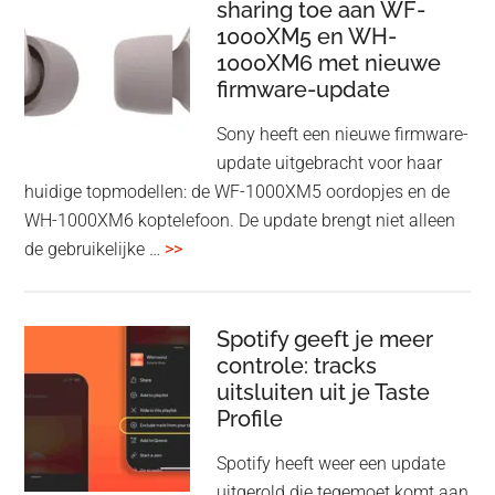
Adapter:
sharing toe aan WF-
1000XM5 en WH-
draadloos
1000XM6 met nieuwe
presenteren
firmware-update
zonder
Wi-
Sony heeft een nieuwe firmware-
Fi
update uitgebracht voor haar
huidige topmodellen: de WF-1000XM5 oordopjes en de
WH-1000XM6 koptelefoon. De update brengt niet alleen
overSony
de gebruikelijke …
>>
voegt
audio-
sharing
Spotify geeft je meer
toe
controle: tracks
uitsluiten uit je Taste
aan
Profile
WF-
1000XM5
Spotify heeft weer een update
en
uitgerold die tegemoet komt aan