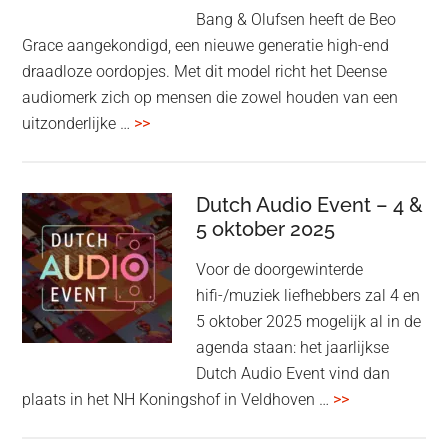
Bang & Olufsen heeft de Beo
Grace aangekondigd, een nieuwe generatie high-end
draadloze oordopjes. Met dit model richt het Deense
audiomerk zich op mensen die zowel houden van een
overBang
uitzonderlijke …
>>
&
Olufsen
kondigt
Dutch Audio Event – 4 &
Beo
5 oktober 2025
Grace
Voor de doorgewinterde
aan:
hifi-/muziek liefhebbers zal 4 en
high-
5 oktober 2025 mogelijk al in de
end
agenda staan: het jaarlijkse
earbuds
Dutch Audio Event vind dan
met
overDutch
plaats in het NH Koningshof in Veldhoven …
>>
titanium
Audio
driver