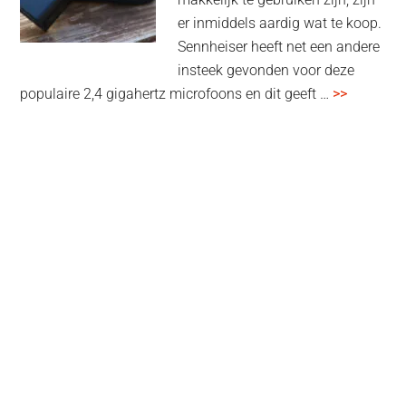
multiroom
er inmiddels aardig wat te koop.
Sennheiser heeft net een andere
insteek gevonden voor deze
overSenn
populaire 2,4 gigahertz microfoons en dit geeft …
>>
Profile
Wireless
review