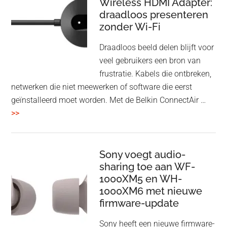
Wireless HDMI Adapter:
in
draadloos presenteren
een
zonder Wi-Fi
twist
Draadloos beeld delen blijft voor
veel gebruikers een bron van
frustratie. Kabels die ontbreken,
netwerken die niet meewerken of software die eerst
geïnstalleerd moet worden. Met de Belkin ConnectAir …
overBelkin
>>
ConnectAir
Wireless
HDMI
Sony voegt audio-
Adapter:
sharing toe aan WF-
1000XM5 en WH-
draadloos
1000XM6 met nieuwe
presenteren
firmware-update
zonder
Wi-
Sony heeft een nieuwe firmware-