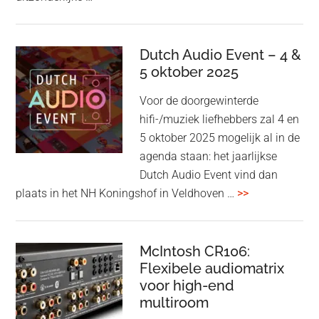
&
Olufsen
kondigt
Dutch Audio Event – 4 &
Beo
5 oktober 2025
Grace
Voor de doorgewinterde
aan:
hifi-/muziek liefhebbers zal 4 en
high-
5 oktober 2025 mogelijk al in de
end
agenda staan: het jaarlijkse
earbuds
Dutch Audio Event vind dan
met
overDutch
plaats in het NH Koningshof in Veldhoven …
>>
titanium
Audio
driver
Event
en
–
McIntosh CR106:
Adaptive
Flexibele audiomatrix
4
noise
voor high-end
&
cancelling
multiroom
5