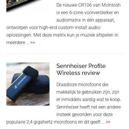
oktober
De nieuwe CR106 van McIntosh
2025
is een 6-zone voorversterker en
audiomatrix in één apparaat,
ontworpen voor high-end custom-install audio-
oplossingen. Met deze matrix kun je muziek afspelen in
overMcIntosh
meerdere …
>>
CR106:
Flexibele
audiomatrix
Sennheiser Profile
voor
Wireless review
high-
Draadloze microfoons die
end
makkelijk te gebruiken zijn, zijn
multiroom
er inmiddels aardig wat te koop.
Sennheiser heeft net een andere
insteek gevonden voor deze
overSenn
populaire 2,4 gigahertz microfoons en dit geeft …
>>