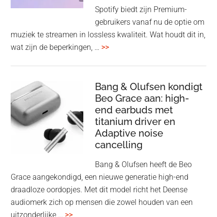
op
Spotify biedt zijn Premium-
de
gebruikers vanaf nu de optie om
des
muziek te streamen in lossless kwaliteit. Wat houdt dit in,
overSpotify
wat zijn de beperkingen, …
>>
–
uiteindelijk
nu
Bang & Olufsen kondigt
Beo Grace aan: high-
ook
end earbuds met
in
titanium driver en
‘lossless’
Adaptive noise
kwaliteit
cancelling
Bang & Olufsen heeft de Beo
Grace aangekondigd, een nieuwe generatie high-end
draadloze oordopjes. Met dit model richt het Deense
audiomerk zich op mensen die zowel houden van een
overBang
uitzonderlijke …
>>