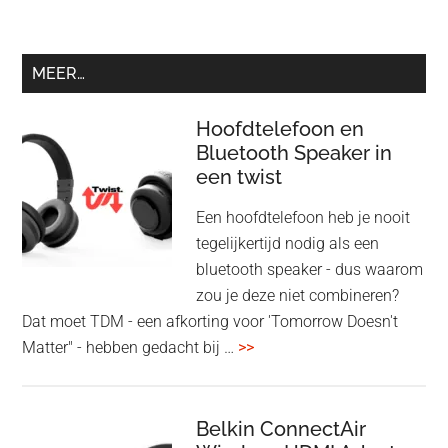
MEER…
Hoofdtelefoon en
Bluetooth Speaker in
een twist
Een hoofdtelefoon heb je nooit
tegelijkertijd nodig als een
bluetooth speaker - dus waarom
zou je deze niet combineren?
Dat moet TDM - een afkorting voor 'Tomorrow Doesn't
overHoofdtelefoon
Matter" - hebben gedacht bij …
>>
en
Bluetooth
Speaker
Belkin ConnectAir