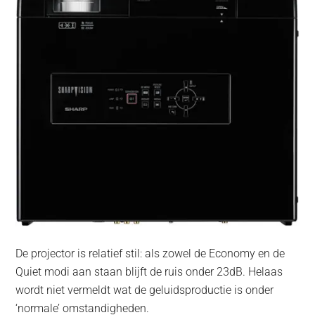
De projector is relatief stil: als zowel de Economy en de
Quiet modi aan staan blijft de ruis onder 23dB. Helaas
wordt niet vermeldt wat de geluidsproductie is onder
‘normale’ omstandigheden.