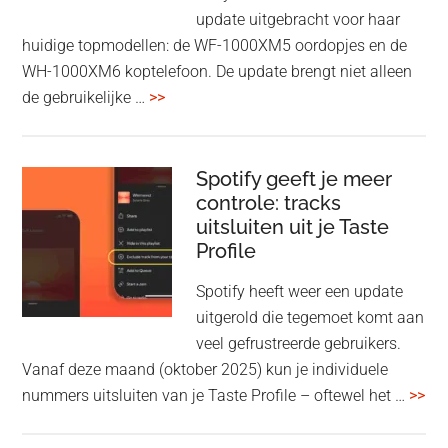
Fi
update uitgebracht voor haar
huidige topmodellen: de WF-1000XM5 oordopjes en de
WH-1000XM6 koptelefoon. De update brengt niet alleen
overSony
de gebruikelijke …
>>
voegt
audio-
sharing
Spotify geeft je meer
toe
controle: tracks
uitsluiten uit je Taste
aan
Profile
WF-
1000XM5
Spotify heeft weer een update
en
uitgerold die tegemoet komt aan
WH-
veel gefrustreerde gebruikers.
1000XM6
Vanaf deze maand (oktober 2025) kun je individuele
met
ove
nummers uitsluiten van je Taste Profile – oftewel het …
>>
nieuwe
gee
firmware-
je