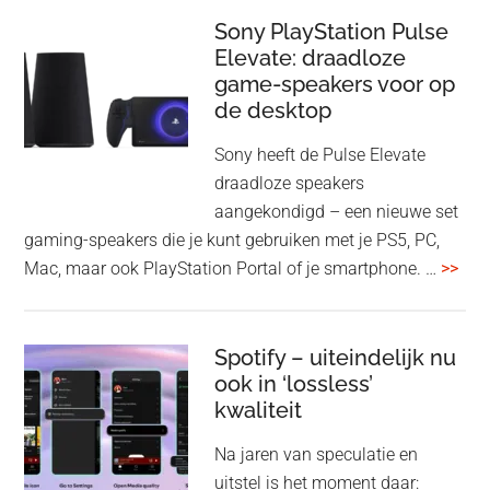
update
me
Sony PlayStation Pulse
Elevate: draadloze
con
game-speakers voor op
tra
de desktop
uit
uit
Sony heeft de Pulse Elevate
je
draadloze speakers
Tas
aangekondigd – een nieuwe set
Pro
gaming-speakers die je kunt gebruiken met je PS5, PC,
ove
Mac, maar ook PlayStation Portal of je smartphone. …
>>
Pla
Pul
Elev
Spotify – uiteindelijk nu
ook in ‘lossless’
dra
kwaliteit
gam
spe
Na jaren van speculatie en
voo
uitstel is het moment daar: