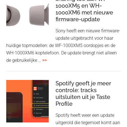
1000XM5 en WH-
draadloos
1000XM6 met nieuwe
presenteren
firmware-update
zonder
Wi-
Sony heeft een nieuwe firmware-
Fi
update uitgebracht voor haar
huidige topmodellen: de WF-1000XM5 oordopjes en de
WH-1000XM6 koptelefoon. De update brengt niet alleen
overSony
de gebruikelijke …
>>
voegt
audio-
sharing
Spotify geeft je meer
toe
controle: tracks
uitsluiten uit je Taste
aan
Profile
WF-
1000XM5
Spotify heeft weer een update
en
uitgerold die tegemoet komt aan
WH-