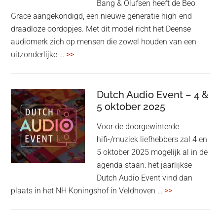
Bang & Olufsen heeft de Beo
Grace aangekondigd, een nieuwe generatie high-end
draadloze oordopjes. Met dit model richt het Deense
audiomerk zich op mensen die zowel houden van een
overBang
uitzonderlijke …
>>
&
Olufsen
kondigt
Dutch Audio Event – 4 &
Beo
5 oktober 2025
Grace
Voor de doorgewinterde
aan:
hifi-/muziek liefhebbers zal 4 en
high-
5 oktober 2025 mogelijk al in de
end
agenda staan: het jaarlijkse
earbuds
Dutch Audio Event vind dan
met
overDutch
plaats in het NH Koningshof in Veldhoven …
>>
titanium
Audio
driver
Event
en