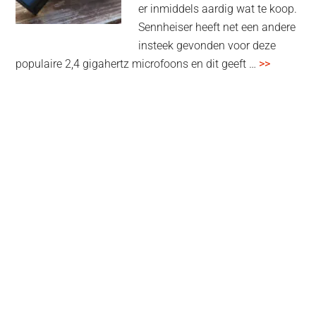
er inmiddels aardig wat te koop.
Sennheiser heeft net een andere
insteek gevonden voor deze
overSenn
populaire 2,4 gigahertz microfoons en dit geeft …
>>
Profile
Wireless
review