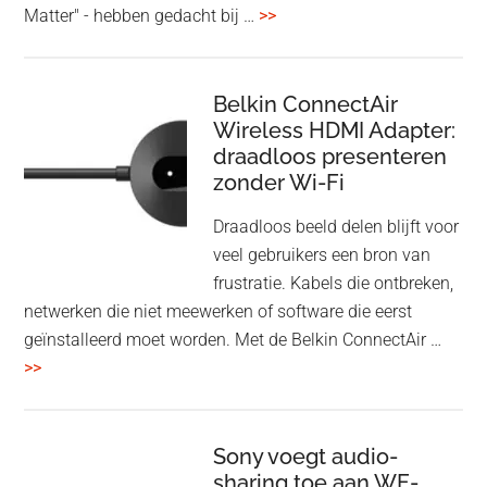
overHoofdtelefoon
Matter" - hebben gedacht bij …
>>
en
Bluetooth
Speaker
Belkin ConnectAir
Wireless HDMI Adapter:
in
draadloos presenteren
een
zonder Wi-Fi
twist
Draadloos beeld delen blijft voor
veel gebruikers een bron van
frustratie. Kabels die ontbreken,
netwerken die niet meewerken of software die eerst
geïnstalleerd moet worden. Met de Belkin ConnectAir …
overBelkin
>>
ConnectAir
Wireless
HDMI
Sony voegt audio-
Adapter:
sharing toe aan WF-