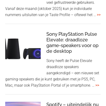
veel gefrustreerde gebruikers.
1000XM6
Vanaf deze maand (oktober 2025) kun je individuele
met
ove
nummers uitsluiten van je Taste Profile – oftewel het …
>>
nieuwe
gee
firmware-
je
update
me
Sony PlayStation Pulse
Elevate: draadloze
con
game-speakers voor op
tra
de desktop
uit
uit
Sony heeft de Pulse Elevate
je
draadloze speakers
Tas
aangekondigd – een nieuwe set
Pro
gaming-speakers die je kunt gebruiken met je PS5, PC,
ove
Mac, maar ook PlayStation Portal of je smartphone. …
>>
Pla
Pul
Elev
Spotify – uiteindelijk nu