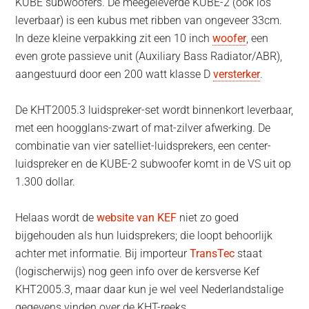
KUBE subwoofers. De meegeleverde KUBE-2 (ook los
leverbaar) is een kubus met ribben van ongeveer 33cm.
In deze kleine verpakking zit een 10 inch
woofer
, een
even grote passieve unit (Auxiliary Bass Radiator/ABR),
aangestuurd door een 200 watt klasse D
versterker
.
De KHT2005.3 luidspreker-set wordt binnenkort leverbaar,
met een hoogglans-zwart of mat-zilver afwerking. De
combinatie van vier satelliet-luidsprekers, een center-
luidspreker en de KUBE-2 subwoofer komt in de VS uit op
1.300 dollar.
Helaas wordt de
website van KEF
niet zo goed
bijgehouden als hun luidsprekers; die loopt behoorlijk
achter met informatie. Bij importeur
TransTec
staat
(logischerwijs) nog geen info over de kersverse Kef
KHT2005.3, maar daar kun je wel veel Nederlandstalige
gegevens vinden over de KHT-reeks.