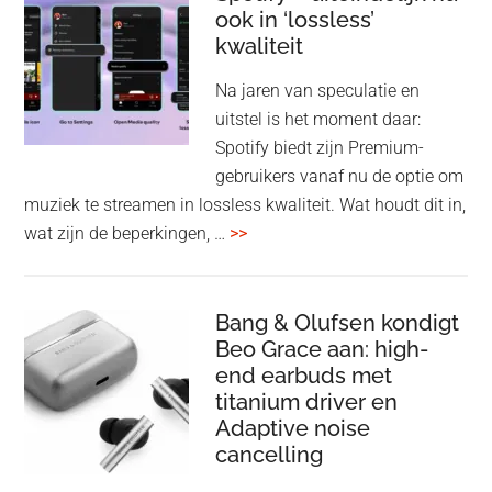
ook in ‘lossless’
dra
kwaliteit
gam
spe
Na jaren van speculatie en
voo
uitstel is het moment daar:
op
Spotify biedt zijn Premium-
de
gebruikers vanaf nu de optie om
des
muziek te streamen in lossless kwaliteit. Wat houdt dit in,
overSpotify
wat zijn de beperkingen, …
>>
–
uiteindelijk
nu
Bang & Olufsen kondigt
Beo Grace aan: high-
ook
end earbuds met
in
titanium driver en
‘lossless’
Adaptive noise
kwaliteit
cancelling