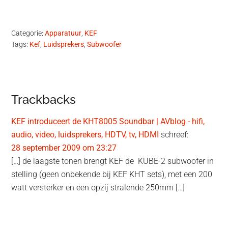
Categorie:
Apparatuur
,
KEF
Tags:
Kef
,
Luidsprekers
,
Subwoofer
Lees
Trackbacks
Interacties
KEF introduceert de KHT8005 Soundbar | AVblog - hifi,
audio, video, luidsprekers, HDTV, tv, HDMI
schreef:
28 september 2009 om 23:27
[…] de laagste tonen brengt KEF de KUBE-2 subwoofer in
stelling (geen onbekende bij KEF KHT sets), met een 200
watt versterker en een opzij stralende 250mm […]