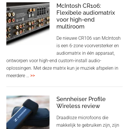
–
McIntosh CR106:
Adaptive
Flexibele audiomatrix
4
noise
voor high-end
&
cancelling
multiroom
5
oktober
De nieuwe CR106 van McIntosh
2025
is een 6-zone voorversterker en
audiomatrix in één apparaat,
ontworpen voor high-end custom-install audio-
oplossingen. Met deze matrix kun je muziek afspelen in
overMcIntosh
meerdere …
>>
CR106:
Flexibele
audiomatrix
Sennheiser Profile
voor
Wireless review
high-
Draadloze microfoons die
end
makkelijk te gebruiken zijn, zijn
multiroom