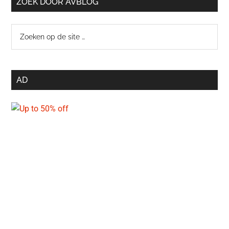
ZOEK DOOR AVBLOG
Zoeken
op
de
site
AD
…