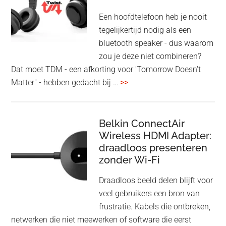
Een hoofdtelefoon heb je nooit
tegelijkertijd nodig als een
bluetooth speaker - dus waarom
zou je deze niet combineren?
Dat moet TDM - een afkorting voor 'Tomorrow Doesn't
overHoofdtelefoon
Matter" - hebben gedacht bij …
>>
en
Bluetooth
Speaker
Belkin ConnectAir
Wireless HDMI Adapter:
in
draadloos presenteren
een
zonder Wi-Fi
twist
Draadloos beeld delen blijft voor
veel gebruikers een bron van
frustratie. Kabels die ontbreken,
netwerken die niet meewerken of software die eerst