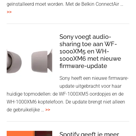
geïnstalleerd moet worden. Met de Belkin ConnectAir …
overBelkin
>>
ConnectAir
Wireless
HDMI
Sony voegt audio-
Adapter:
sharing toe aan WF-
1000XM5 en WH-
draadloos
1000XM6 met nieuwe
presenteren
firmware-update
zonder
Wi-
Sony heeft een nieuwe firmware-
Fi
update uitgebracht voor haar
huidige topmodellen: de WF-1000XM5 oordopjes en de
WH-1000XM6 koptelefoon. De update brengt niet alleen
overSony
de gebruikelijke …
>>
voegt
audio-
sharing
Spotify geeft je meer