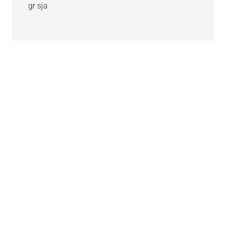
gr sja
Primaire
Sidebar