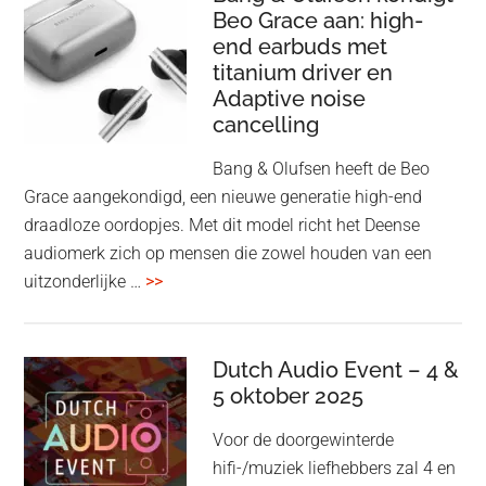
Beo Grace aan: high-
ook
end earbuds met
in
titanium driver en
‘lossless’
Adaptive noise
kwaliteit
cancelling
Bang & Olufsen heeft de Beo
Grace aangekondigd, een nieuwe generatie high-end
draadloze oordopjes. Met dit model richt het Deense
audiomerk zich op mensen die zowel houden van een
overBang
uitzonderlijke …
>>
&
Olufsen
kondigt
Dutch Audio Event – 4 &
Beo
5 oktober 2025
Grace
Voor de doorgewinterde
aan:
hifi-/muziek liefhebbers zal 4 en
high-