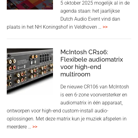
5 oktober 2025 mogelijk al in de
end
agenda staan: het jaarlijkse
earbuds
Dutch Audio Event vind dan
met
overDutch
plaats in het NH Koningshof in Veldhoven …
>>
titanium
Audio
driver
Event
en
–
McIntosh CR106:
Adaptive
Flexibele audiomatrix
4
noise
voor high-end
&
cancelling
multiroom
5
oktober
De nieuwe CR106 van McIntosh
2025
is een 6-zone voorversterker en
audiomatrix in één apparaat,
ontworpen voor high-end custom-install audio-
oplossingen. Met deze matrix kun je muziek afspelen in
overMcIntosh
meerdere …
>>
CR106: