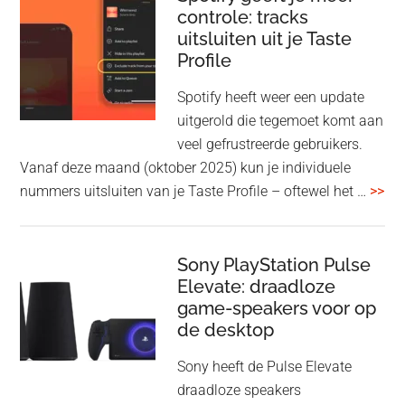
toe
controle: tracks
uitsluiten uit je Taste
aan
Profile
WF-
1000XM5
Spotify heeft weer een update
en
uitgerold die tegemoet komt aan
WH-
veel gefrustreerde gebruikers.
1000XM6
Vanaf deze maand (oktober 2025) kun je individuele
met
ove
nummers uitsluiten van je Taste Profile – oftewel het …
>>
nieuwe
gee
firmware-
je
update
me
Sony PlayStation Pulse
Elevate: draadloze
con
game-speakers voor op
tra
de desktop
uit
uit
Sony heeft de Pulse Elevate
je
draadloze speakers
Tas