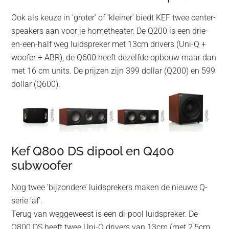
Ook als keuze in ‘groter’ of ‘kleiner’ biedt KEF twee center-
speakers aan voor je hometheater. De Q200 is een drie-
en-een-half weg luidspreker met 13cm drivers (Uni-Q +
woofer + ABR), de Q600 heeft dezelfde opbouw maar dan
met 16 cm units. De prijzen zijn 399 dollar (Q200) en 599
dollar (Q600).
Kef Q800 DS dipool en Q400
subwoofer
Nog twee ‘bijzondere’ luidsprekers maken de nieuwe Q-
serie ‘af’.
Terug van weggeweest is een di-pool luidspreker. De
Q800 DS heeft twee Uni-Q drivers van 13cm (met 2,5cm