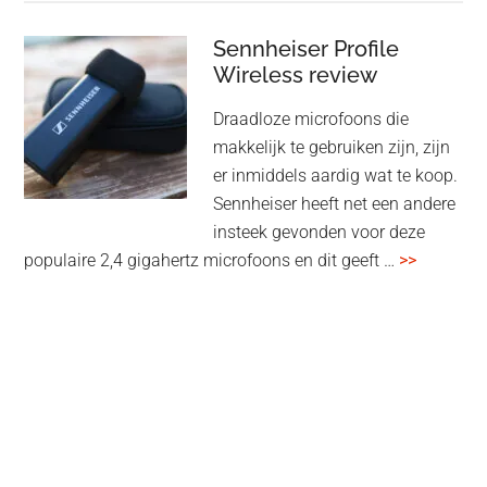
Flexibele
audiomatrix
Sennheiser Profile
voor
Wireless review
high-
Draadloze microfoons die
end
makkelijk te gebruiken zijn, zijn
multiroom
er inmiddels aardig wat te koop.
Sennheiser heeft net een andere
insteek gevonden voor deze
overSenn
populaire 2,4 gigahertz microfoons en dit geeft …
>>
Profile
Wireless
review