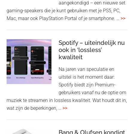
aangekondigd – een nieuwe set
Pro
gaming-speakers die je kunt gebruiken met je PS5, PC,
ove
Mac, maar ook PlayStation Portal of je smartphone. …
>>
Pla
Pul
Elev
Spotify – uiteindelijk nu
ook in ‘lossless’
dra
kwaliteit
gam
spe
Na jaren van speculatie en
voo
uitstel is het moment daar:
op
Spotify biedt zijn Premium-
de
gebruikers vanaf nu de optie om
des
muziek te streamen in lossless kwaliteit. Wat houdt dit in,
overSpotify
wat zijn de beperkingen, …
>>
–
uiteindelijk
nu
Bang & Olufsen kondigt