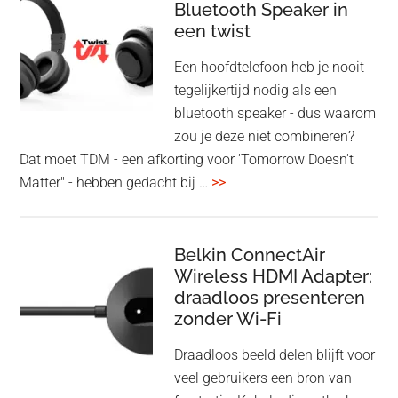
Bluetooth Speaker in
een twist
Een hoofdtelefoon heb je nooit
tegelijkertijd nodig als een
bluetooth speaker - dus waarom
zou je deze niet combineren?
Dat moet TDM - een afkorting voor 'Tomorrow Doesn't
overHoofdtelefoon
Matter" - hebben gedacht bij …
>>
en
Bluetooth
Speaker
Belkin ConnectAir
Wireless HDMI Adapter:
in
draadloos presenteren
een
zonder Wi-Fi
twist
Draadloos beeld delen blijft voor
veel gebruikers een bron van