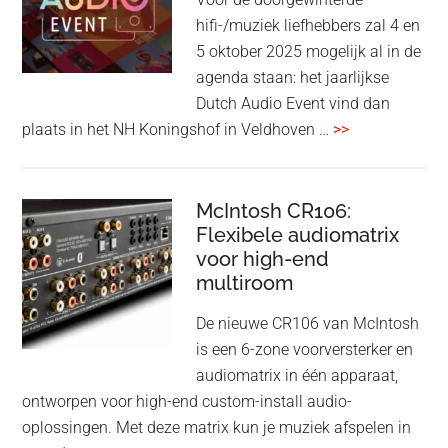
aan:
hifi-/muziek liefhebbers zal 4 en
high-
5 oktober 2025 mogelijk al in de
end
agenda staan: het jaarlijkse
earbuds
Dutch Audio Event vind dan
met
overDutch
plaats in het NH Koningshof in Veldhoven …
>>
titanium
Audio
driver
Event
en
–
McIntosh CR106:
Adaptive
Flexibele audiomatrix
4
noise
voor high-end
&
cancelling
multiroom
5
oktober
De nieuwe CR106 van McIntosh
2025
is een 6-zone voorversterker en
audiomatrix in één apparaat,
ontworpen voor high-end custom-install audio-
oplossingen. Met deze matrix kun je muziek afspelen in