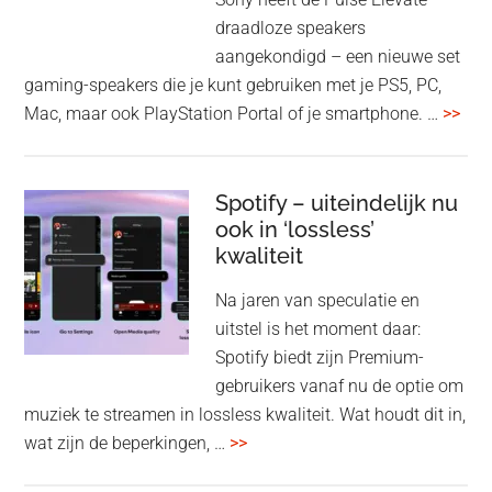
je
draadloze speakers
Tas
aangekondigd – een nieuwe set
Pro
gaming-speakers die je kunt gebruiken met je PS5, PC,
ove
Mac, maar ook PlayStation Portal of je smartphone. …
>>
Pla
Pul
Elev
Spotify – uiteindelijk nu
ook in ‘lossless’
dra
kwaliteit
gam
spe
Na jaren van speculatie en
voo
uitstel is het moment daar:
op
Spotify biedt zijn Premium-
de
gebruikers vanaf nu de optie om
des
muziek te streamen in lossless kwaliteit. Wat houdt dit in,
overSpotify
wat zijn de beperkingen, …
>>
–