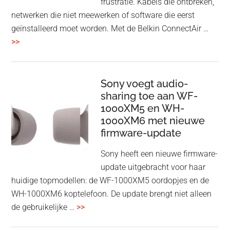
frustratie. Kabels die ontbreken,
netwerken die niet meewerken of software die eerst
geïnstalleerd moet worden. Met de Belkin ConnectAir …
overBelkin
>>
ConnectAir
Wireless
HDMI
Sony voegt audio-
Adapter:
sharing toe aan WF-
1000XM5 en WH-
draadloos
1000XM6 met nieuwe
presenteren
firmware-update
zonder
Wi-
Sony heeft een nieuwe firmware-
Fi
update uitgebracht voor haar
huidige topmodellen: de WF-1000XM5 oordopjes en de
WH-1000XM6 koptelefoon. De update brengt niet alleen
overSony
de gebruikelijke …
>>
voegt