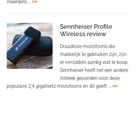
overMcIntosh
meerdere …
>>
CR106:
Flexibele
audiomatrix
Sennheiser Profile
voor
Wireless review
high-
Draadloze microfoons die
end
makkelijk te gebruiken zijn, zijn
multiroom
er inmiddels aardig wat te koop.
Sennheiser heeft net een andere
insteek gevonden voor deze
overSenn
populaire 2,4 gigahertz microfoons en dit geeft …
>>
Profile
Wireless
review