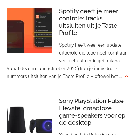
audio-
sharing
Spotify geeft je meer
toe
controle: tracks
uitsluiten uit je Taste
aan
Profile
WF-
1000XM5
Spotify heeft weer een update
en
uitgerold die tegemoet komt aan
WH-
veel gefrustreerde gebruikers.
1000XM6
Vanaf deze maand (oktober 2025) kun je individuele
met
ove
nummers uitsluiten van je Taste Profile – oftewel het …
>>
nieuwe
gee
firmware-
je
update
me
Sony PlayStation Pulse
Elevate: draadloze
con
game-speakers voor op
tra
de desktop
uit
uit
Sony heeft de Pulse Elevate