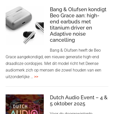
uiteindelijk
nu
Bang & Olufsen kondigt
Beo Grace aan: high-
ook
end earbuds met
in
titanium driver en
‘lossless’
Adaptive noise
kwaliteit
cancelling
Bang & Olufsen heeft de Beo
Grace aangekondigd, een nieuwe generatie high-end
draadloze oordopjes. Met dit model richt het Deense
audiomerk zich op mensen die zowel houden van een
overBang
uitzonderlijke …
>>
&
Olufsen
kondigt
Dutch Audio Event – 4 &
Beo
5 oktober 2025
Grace
Voor de doorgewinterde