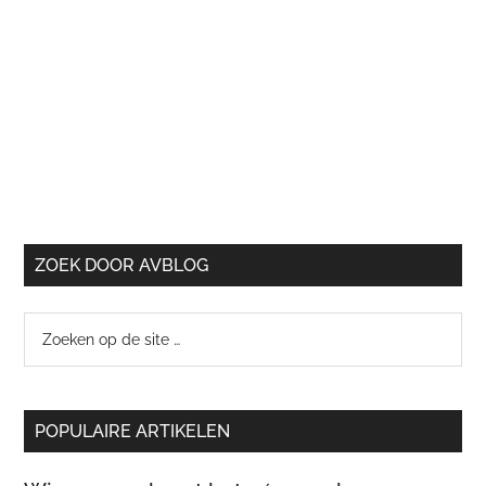
ZOEK DOOR AVBLOG
Zoeken
op
de
site
POPULAIRE ARTIKELEN
…