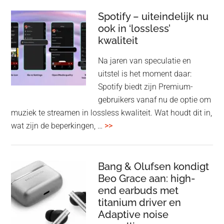
Pul
Elev
Spotify – uiteindelijk nu
ook in ‘lossless’
dra
kwaliteit
gam
spe
Na jaren van speculatie en
voo
uitstel is het moment daar:
op
Spotify biedt zijn Premium-
de
gebruikers vanaf nu de optie om
des
muziek te streamen in lossless kwaliteit. Wat houdt dit in,
overSpotify
wat zijn de beperkingen, …
>>
–
uiteindelijk
nu
Bang & Olufsen kondigt
Beo Grace aan: high-
ook
end earbuds met
in
titanium driver en
‘lossless’
Adaptive noise
kwaliteit