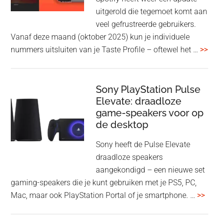
en
uitgerold die tegemoet komt aan
WH-
veel gefrustreerde gebruikers.
1000XM6
Vanaf deze maand (oktober 2025) kun je individuele
met
ove
nummers uitsluiten van je Taste Profile – oftewel het …
>>
nieuwe
gee
firmware-
je
update
me
Sony PlayStation Pulse
Elevate: draadloze
con
game-speakers voor op
tra
de desktop
uit
uit
Sony heeft de Pulse Elevate
je
draadloze speakers
Tas
aangekondigd – een nieuwe set
Pro
gaming-speakers die je kunt gebruiken met je PS5, PC,
ove
Mac, maar ook PlayStation Portal of je smartphone. …
>>
Pla