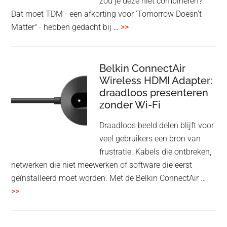
zou je deze niet combineren?
Dat moet TDM - een afkorting voor 'Tomorrow Doesn't
overHoofdtelefoon
Matter" - hebben gedacht bij …
>>
en
Bluetooth
Speaker
Belkin ConnectAir
Wireless HDMI Adapter:
in
draadloos presenteren
een
zonder Wi-Fi
twist
Draadloos beeld delen blijft voor
veel gebruikers een bron van
frustratie. Kabels die ontbreken,
netwerken die niet meewerken of software die eerst
geïnstalleerd moet worden. Met de Belkin ConnectAir …
overBelkin
>>
ConnectAir
Wireless