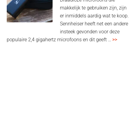
end
makkelijk te gebruiken zijn, zijn
multiroom
er inmiddels aardig wat te koop.
Sennheiser heeft net een andere
insteek gevonden voor deze
overSenn
populaire 2,4 gigahertz microfoons en dit geeft …
>>
Profile
Wireless
review