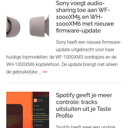
HDMI
Sony voegt audio-
Adapter:
sharing toe aan WF-
1000XM5 en WH-
draadloos
1000XM6 met nieuwe
presenteren
firmware-update
zonder
Wi-
Sony heeft een nieuwe firmware-
Fi
update uitgebracht voor haar
huidige topmodellen: de WF-1000XM5 oordopjes en de
WH-1000XM6 koptelefoon. De update brengt niet alleen
overSony
de gebruikelijke …
>>
voegt
audio-
sharing
Spotify geeft je meer
toe
controle: tracks
uitsluiten uit je Taste
aan
Profile
WF-
1000XM5
Spotify heeft weer een update