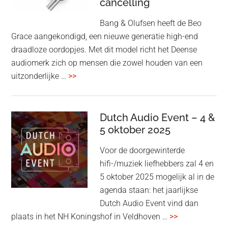
cancelling
Bang & Olufsen heeft de Beo
Grace aangekondigd, een nieuwe generatie high-end
draadloze oordopjes. Met dit model richt het Deense
audiomerk zich op mensen die zowel houden van een
overBang
uitzonderlijke …
>>
&
Olufsen
kondigt
Dutch Audio Event – 4 &
Beo
5 oktober 2025
Grace
Voor de doorgewinterde
aan:
hifi-/muziek liefhebbers zal 4 en
high-
5 oktober 2025 mogelijk al in de
end
agenda staan: het jaarlijkse
earbuds
Dutch Audio Event vind dan
met
overDutch
plaats in het NH Koningshof in Veldhoven …
>>
titanium