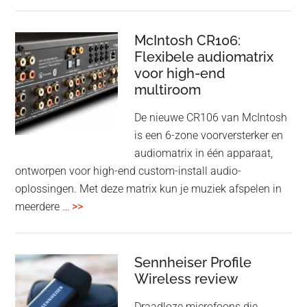
Audio
driver
Event
en
–
McIntosh CR106:
Adaptive
Flexibele audiomatrix
4
noise
voor high-end
&
cancelling
multiroom
5
oktober
De nieuwe CR106 van McIntosh
2025
is een 6-zone voorversterker en
audiomatrix in één apparaat,
ontworpen voor high-end custom-install audio-
oplossingen. Met deze matrix kun je muziek afspelen in
overMcIntosh
meerdere …
>>
CR106:
Flexibele
audiomatrix
Sennheiser Profile
voor
Wireless review
high-
Draadloze microfoons die