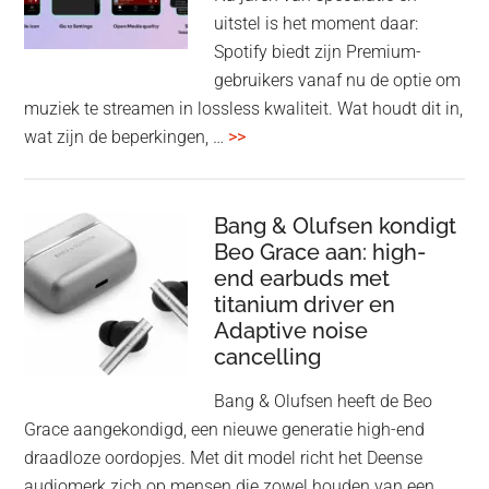
voo
uitstel is het moment daar:
op
Spotify biedt zijn Premium-
de
gebruikers vanaf nu de optie om
des
muziek te streamen in lossless kwaliteit. Wat houdt dit in,
overSpotify
wat zijn de beperkingen, …
>>
–
uiteindelijk
nu
Bang & Olufsen kondigt
Beo Grace aan: high-
ook
end earbuds met
in
titanium driver en
‘lossless’
Adaptive noise
kwaliteit
cancelling
Bang & Olufsen heeft de Beo
Grace aangekondigd, een nieuwe generatie high-end
draadloze oordopjes. Met dit model richt het Deense
audiomerk zich op mensen die zowel houden van een