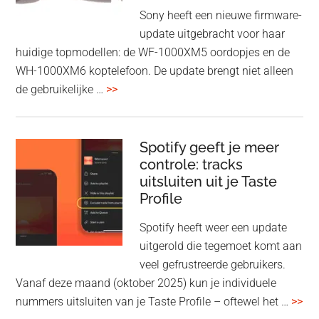
Wi-
Sony heeft een nieuwe firmware-
Fi
update uitgebracht voor haar
huidige topmodellen: de WF-1000XM5 oordopjes en de
WH-1000XM6 koptelefoon. De update brengt niet alleen
overSony
de gebruikelijke …
>>
voegt
audio-
sharing
Spotify geeft je meer
toe
controle: tracks
uitsluiten uit je Taste
aan
Profile
WF-
1000XM5
Spotify heeft weer een update
en
uitgerold die tegemoet komt aan
WH-
veel gefrustreerde gebruikers.
1000XM6
Vanaf deze maand (oktober 2025) kun je individuele
met
ove
nummers uitsluiten van je Taste Profile – oftewel het …
>>
nieuwe