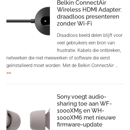
Speaker
Belkin ConnectAir
Wireless HDMI Adapter:
in
draadloos presenteren
een
zonder Wi-Fi
twist
Draadloos beeld delen blijft voor
veel gebruikers een bron van
frustratie. Kabels die ontbreken,
netwerken die niet meewerken of software die eerst
geïnstalleerd moet worden. Met de Belkin ConnectAir …
overBelkin
>>
ConnectAir
Wireless
HDMI
Sony voegt audio-
Adapter:
sharing toe aan WF-
1000XM5 en WH-
draadloos
1000XM6 met nieuwe
presenteren
firmware-update
zonder