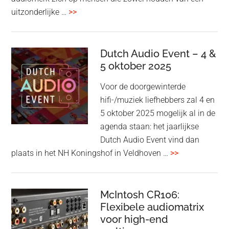
overBang
uitzonderlijke …
>>
&
Olufsen
kondigt
Dutch Audio Event – 4 &
Beo
5 oktober 2025
Grace
Voor de doorgewinterde
aan:
hifi-/muziek liefhebbers zal 4 en
high-
5 oktober 2025 mogelijk al in de
end
agenda staan: het jaarlijkse
earbuds
Dutch Audio Event vind dan
met
overDutch
plaats in het NH Koningshof in Veldhoven …
>>
titanium
Audio
driver
Event
en
–
McIntosh CR106:
Adaptive
Flexibele audiomatrix
4
noise
voor high-end
&
cancelling