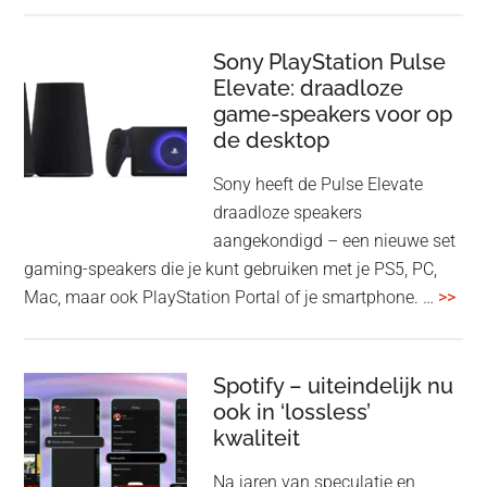
gee
firmware-
je
update
me
Sony PlayStation Pulse
Elevate: draadloze
con
game-speakers voor op
tra
de desktop
uit
uit
Sony heeft de Pulse Elevate
je
draadloze speakers
Tas
aangekondigd – een nieuwe set
Pro
gaming-speakers die je kunt gebruiken met je PS5, PC,
ove
Mac, maar ook PlayStation Portal of je smartphone. …
>>
Pla
Pul
Elev
Spotify – uiteindelijk nu
ook in ‘lossless’
dra
kwaliteit
gam
spe
Na jaren van speculatie en