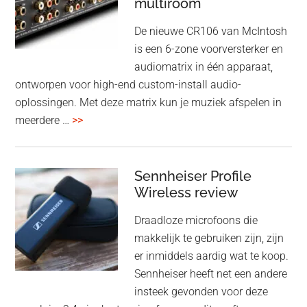
multiroom
5
oktober
De nieuwe CR106 van McIntosh
2025
is een 6-zone voorversterker en
audiomatrix in één apparaat,
ontworpen voor high-end custom-install audio-
oplossingen. Met deze matrix kun je muziek afspelen in
overMcIntosh
meerdere …
>>
CR106:
Flexibele
audiomatrix
Sennheiser Profile
voor
Wireless review
high-
Draadloze microfoons die
end
makkelijk te gebruiken zijn, zijn
multiroom
er inmiddels aardig wat te koop.
Sennheiser heeft net een andere
insteek gevonden voor deze