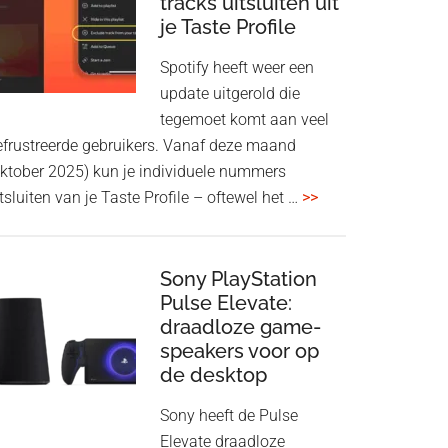
tracks uitsluiten uit
aan
je Taste Profile
WF-
1000XM5
Spotify heeft weer een
en
update uitgerold die
WH-
tegemoet komt aan veel
1000XM6
efrustreerde gebruikers. Vanaf deze maand
met
oktober 2025) kun je individuele nummers
nieuwe
overSpotify
tsluiten van je Taste Profile – oftewel het …
>>
firmware-
geeft
update
je
meer
Sony PlayStation
Pulse Elevate:
controle:
draadloze game-
tracks
speakers voor op
uitsluiten
de desktop
uit
je
Sony heeft de Pulse
Taste
Elevate draadloze