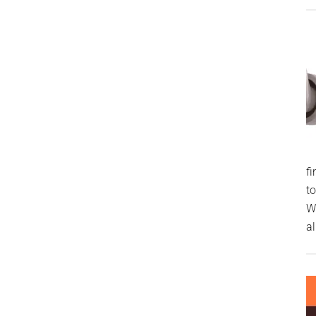
f
t
W
al