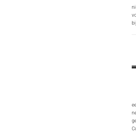
n
v
bi
ee
n
g
C