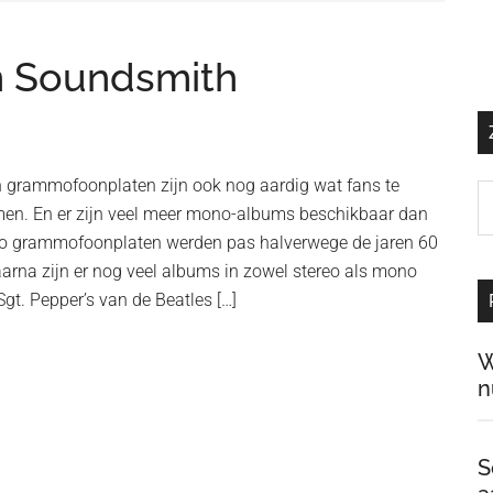
n Soundsmith
n grammofoonplaten zijn ook nog aardig wat fans te
Z
n. En er zijn veel meer mono-albums beschikbaar dan
o
reo grammofoonplaten werden pas halverwege de jaren 60
d
arna zijn er nog veel albums in zowel stereo als mono
si
gt. Pepper’s van de Beatles […]
…
W
n
S