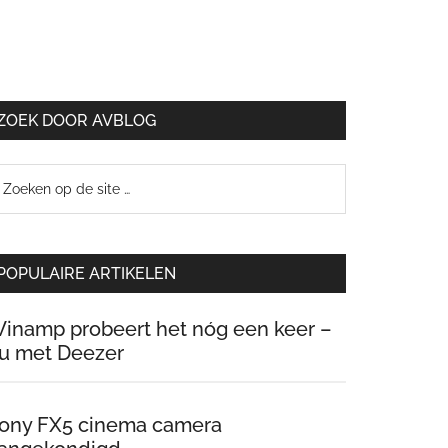
ZOEK DOOR AVBLOG
oeken
p
e
te
POPULAIRE ARTIKELEN
inamp probeert het nóg een keer –
u met Deezer
ony FX5 cinema camera