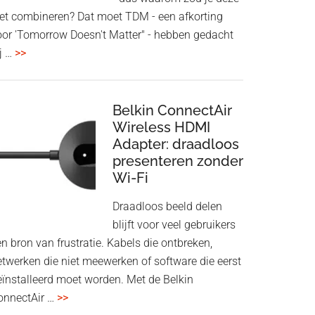
iet combineren? Dat moet TDM - een afkorting
oor 'Tomorrow Doesn't Matter" - hebben gedacht
overHoofdtelefoon
j …
>>
en
Bluetooth
Speaker
Belkin ConnectAir
in
Wireless HDMI
Adapter: draadloos
een
presenteren zonder
twist
Wi-Fi
Draadloos beeld delen
blijft voor veel gebruikers
n bron van frustratie. Kabels die ontbreken,
etwerken die niet meewerken of software die eerst
eïnstalleerd moet worden. Met de Belkin
overBelkin
onnectAir …
>>