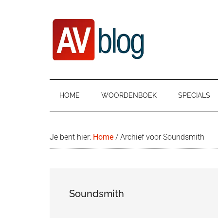
Door
Ga
Spring
naar
naar
naar
de
secundair
de
hoofd
menu
eerste
inhoud
sidebar
AVblog
HOME
WOORDENBOEK
SPECIALS
Je bent hier:
Home
/
Archief voor Soundsmith
Soundsmith