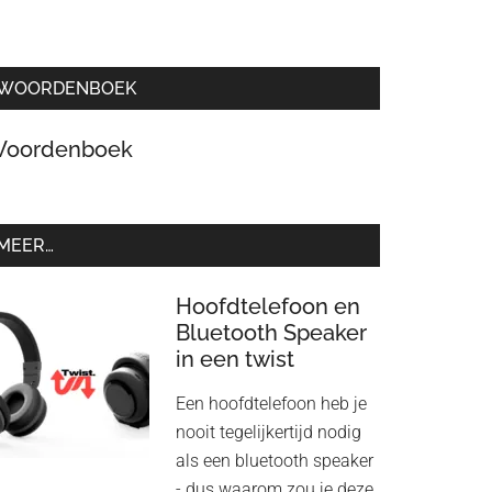
WOORDENBOEK
oordenboek
MEER…
Hoofdtelefoon en
Bluetooth Speaker
in een twist
Een hoofdtelefoon heb je
nooit tegelijkertijd nodig
als een bluetooth speaker
- dus waarom zou je deze