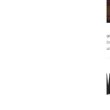
g
(
ui