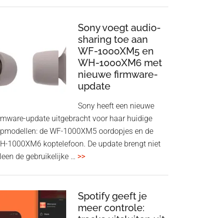
ConnectAir
Wireless
HDMI
Sony voegt audio-
Adapter:
sharing toe aan
WF-1000XM5 en
draadloos
WH-1000XM6 met
presenteren
nieuwe firmware-
zonder
update
Wi-
Fi
Sony heeft een nieuwe
irmware-update uitgebracht voor haar huidige
opmodellen: de WF-1000XM5 oordopjes en de
H-1000XM6 koptelefoon. De update brengt niet
overSony
leen de gebruikelijke …
>>
voegt
audio-
sharing
Spotify geeft je
meer controle:
toe