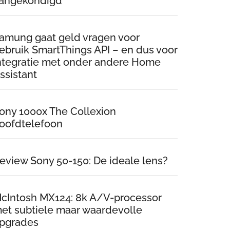
angekondigd
amung gaat geld vragen voor
ebruik SmartThings API – en dus voor
ntegratie met onder andere Home
ssistant
ony 1000x The Collexion
oofdtelefoon
eview Sony 50-150: De ideale lens?
cIntosh MX124: 8k A/V-processor
et subtiele maar waardevolle
pgrades