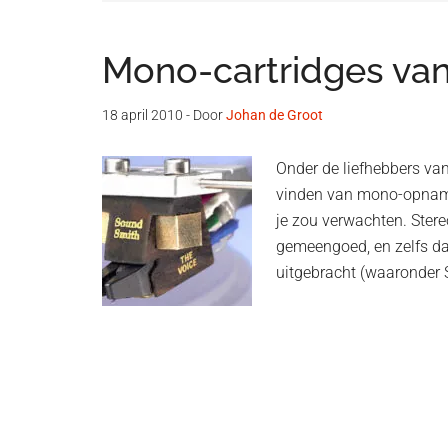
Mono-cartridges va
18 april 2010
- Door
Johan de Groot
Onder de liefhebbers va
vinden van mono-opname
je zou verwachten. Ste
gemeengoed, en zelfs da
uitgebracht (waaronder S