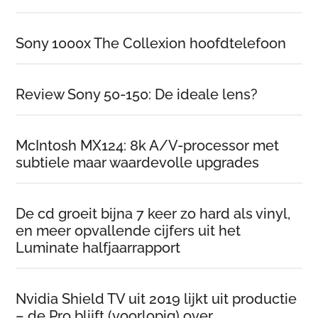
Sony 1000x The Collexion hoofdtelefoon
Review Sony 50-150: De ideale lens?
McIntosh MX124: 8k A/V-processor met
subtiele maar waardevolle upgrades
De cd groeit bijna 7 keer zo hard als vinyl,
en meer opvallende cijfers uit het
Luminate halfjaarrapport
Nvidia Shield TV uit 2019 lijkt uit productie
– de Pro blijft (voorlopig) over