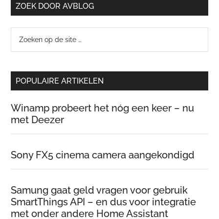
ZOEK DOOR AVBLOG
Zoeken
op
de
site
POPULAIRE ARTIKELEN
…
Winamp probeert het nóg een keer – nu
met Deezer
Sony FX5 cinema camera aangekondigd
Samung gaat geld vragen voor gebruik
SmartThings API – en dus voor integratie
met onder andere Home Assistant