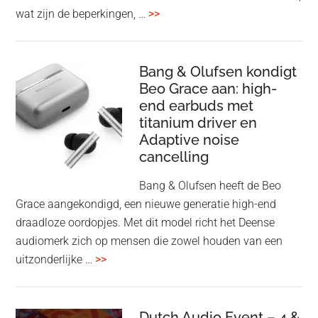
overSpotify
wat zijn de beperkingen, …
>>
–
uiteindelijk
nu
Bang & Olufsen kondigt
Beo Grace aan: high-
ook
end earbuds met
in
titanium driver en
‘lossless’
Adaptive noise
kwaliteit
cancelling
Bang & Olufsen heeft de Beo
Grace aangekondigd, een nieuwe generatie high-end
draadloze oordopjes. Met dit model richt het Deense
audiomerk zich op mensen die zowel houden van een
overBang
uitzonderlijke …
>>
&
Olufsen
kondigt
Dutch Audio Event – 4 &