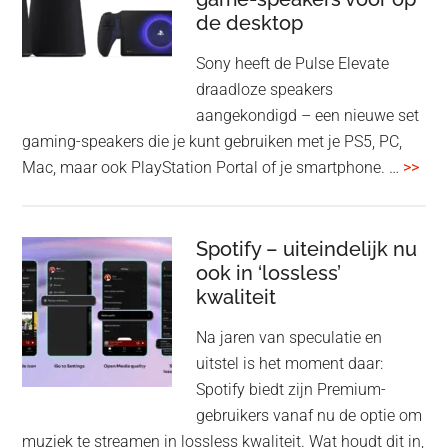
de desktop
uit
uit
Sony heeft de Pulse Elevate
je
draadloze speakers
Tas
aangekondigd – een nieuwe set
Pro
gaming-speakers die je kunt gebruiken met je PS5, PC,
ove
Mac, maar ook PlayStation Portal of je smartphone. …
>>
Pla
Pul
Elev
Spotify – uiteindelijk nu
ook in ‘lossless’
dra
kwaliteit
gam
spe
Na jaren van speculatie en
voo
uitstel is het moment daar:
op
Spotify biedt zijn Premium-
de
gebruikers vanaf nu de optie om
des
muziek te streamen in lossless kwaliteit. Wat houdt dit in,