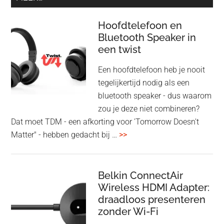
Hoofdtelefoon en
Bluetooth Speaker in
een twist
Een hoofdtelefoon heb je nooit
tegelijkertijd nodig als een
bluetooth speaker - dus waarom
zou je deze niet combineren?
Dat moet TDM - een afkorting voor 'Tomorrow Doesn't
overHoofdtelefoon
Matter" - hebben gedacht bij …
>>
en
Bluetooth
Speaker
Belkin ConnectAir
Wireless HDMI Adapter:
in
draadloos presenteren
een
zonder Wi-Fi
twist