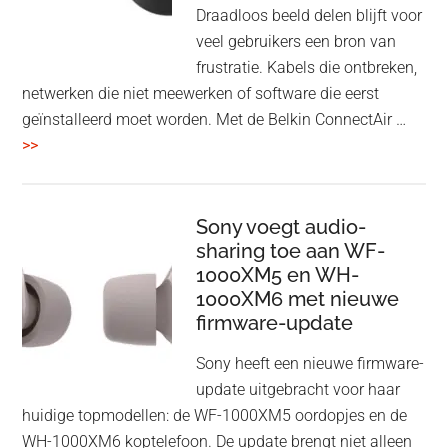
Draadloos beeld delen blijft voor
veel gebruikers een bron van
frustratie. Kabels die ontbreken,
netwerken die niet meewerken of software die eerst
geïnstalleerd moet worden. Met de Belkin ConnectAir …
overBelkin
>>
ConnectAir
Wireless
HDMI
Sony voegt audio-
Adapter:
sharing toe aan WF-
1000XM5 en WH-
draadloos
1000XM6 met nieuwe
presenteren
firmware-update
zonder
Wi-
Sony heeft een nieuwe firmware-
Fi
update uitgebracht voor haar
huidige topmodellen: de WF-1000XM5 oordopjes en de
WH-1000XM6 koptelefoon. De update brengt niet alleen