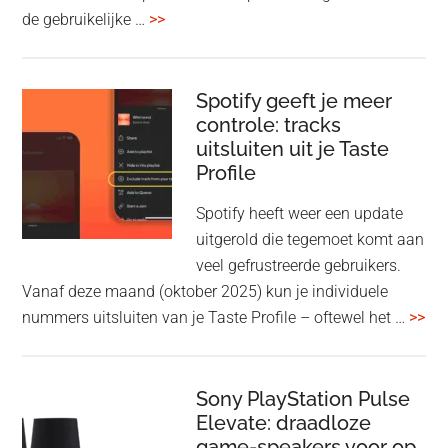
overSony
de gebruikelijke …
>>
voegt
audio-
sharing
Spotify geeft je meer
toe
controle: tracks
uitsluiten uit je Taste
aan
Profile
WF-
1000XM5
Spotify heeft weer een update
en
uitgerold die tegemoet komt aan
WH-
veel gefrustreerde gebruikers.
1000XM6
Vanaf deze maand (oktober 2025) kun je individuele
met
ove
nummers uitsluiten van je Taste Profile – oftewel het …
>>
nieuwe
gee
firmware-
je
update
me
Sony PlayStation Pulse
Elevate: draadloze
con
game-speakers voor op
tra