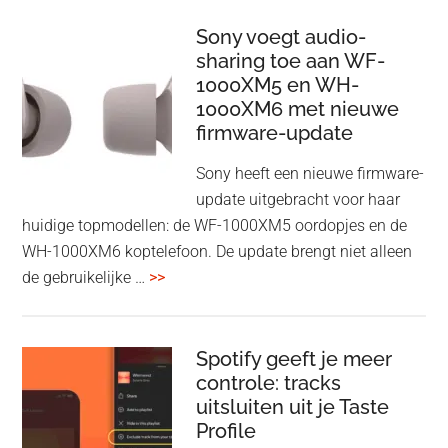
Wireless
HDMI
Sony voegt audio-
Adapter:
sharing toe aan WF-
1000XM5 en WH-
draadloos
1000XM6 met nieuwe
presenteren
firmware-update
zonder
Wi-
Sony heeft een nieuwe firmware-
Fi
update uitgebracht voor haar
huidige topmodellen: de WF-1000XM5 oordopjes en de
WH-1000XM6 koptelefoon. De update brengt niet alleen
overSony
de gebruikelijke …
>>
voegt
audio-
sharing
Spotify geeft je meer
toe
controle: tracks
uitsluiten uit je Taste
aan
Profile
WF-