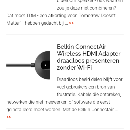
bluetooth speaker - dus waarom
zou je deze niet combineren?
Dat moet TDM - een afkorting voor 'Tomorrow Doesn't
overHoofdtelefoon
Matter" - hebben gedacht bij …
>>
en
Bluetooth
Speaker
Belkin ConnectAir
Wireless HDMI Adapter:
in
draadloos presenteren
een
zonder Wi-Fi
twist
Draadloos beeld delen blijft voor
veel gebruikers een bron van
frustratie. Kabels die ontbreken,
netwerken die niet meewerken of software die eerst
geïnstalleerd moet worden. Met de Belkin ConnectAir …
overBelkin
>>
ConnectAir