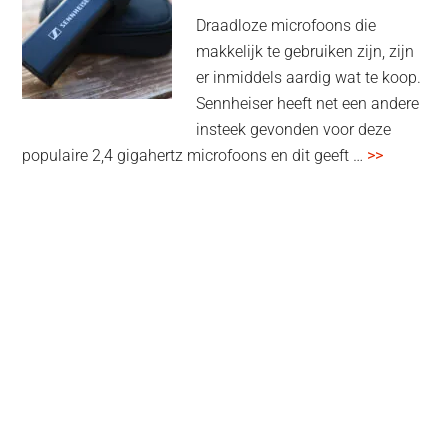
high-
Draadloze microfoons die
end
makkelijk te gebruiken zijn, zijn
multiroom
er inmiddels aardig wat te koop.
Sennheiser heeft net een andere
insteek gevonden voor deze
overSenn
populaire 2,4 gigahertz microfoons en dit geeft …
>>
Profile
Wireless
review