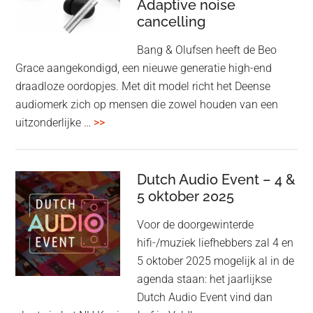
Adaptive noise
kwaliteit
cancelling
Bang & Olufsen heeft de Beo
Grace aangekondigd, een nieuwe generatie high-end
draadloze oordopjes. Met dit model richt het Deense
audiomerk zich op mensen die zowel houden van een
overBang
uitzonderlijke …
>>
&
Olufsen
kondigt
Dutch Audio Event – 4 &
Beo
5 oktober 2025
Grace
Voor de doorgewinterde
aan:
hifi-/muziek liefhebbers zal 4 en
high-
5 oktober 2025 mogelijk al in de
end
agenda staan: het jaarlijkse
earbuds
Dutch Audio Event vind dan
met