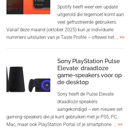
1000XM5
Spotify heeft weer een update
en
uitgerold die tegemoet komt aan
WH-
veel gefrustreerde gebruikers.
1000XM6
Vanaf deze maand (oktober 2025) kun je individuele
met
ove
nummers uitsluiten van je Taste Profile – oftewel het …
>>
nieuwe
gee
firmware-
je
update
me
Sony PlayStation Pulse
Elevate: draadloze
con
game-speakers voor op
tra
de desktop
uit
uit
Sony heeft de Pulse Elevate
je
draadloze speakers
Tas
aangekondigd – een nieuwe set
Pro
gaming-speakers die je kunt gebruiken met je PS5, PC,
ove
Mac, maar ook PlayStation Portal of je smartphone. …
>>