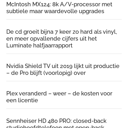
McIntosh MX124: 8k A/V-processor met
subtiele maar waardevolle upgrades
De cd groeit bijna 7 keer zo hard als vinyl,
en meer opvallende cijfers uit het
Luminate halfjaarrapport
Nvidia Shield TV uit 2019 lijkt uit productie
– de Pro blijft (voorlopig) over
Plex veranderd – weer – de kosten voor
een licentie
Sennheiser HD 480 PRO: closed-back
studiohoofdtelefoon met open-back