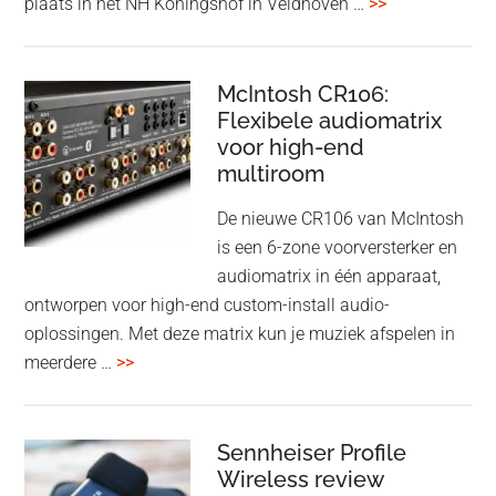
overDutch
plaats in het NH Koningshof in Veldhoven …
>>
titanium
Audio
driver
Event
en
–
McIntosh CR106:
Adaptive
Flexibele audiomatrix
4
noise
voor high-end
&
cancelling
multiroom
5
oktober
De nieuwe CR106 van McIntosh
2025
is een 6-zone voorversterker en
audiomatrix in één apparaat,
ontworpen voor high-end custom-install audio-
oplossingen. Met deze matrix kun je muziek afspelen in
overMcIntosh
meerdere …
>>
CR106:
Flexibele
audiomatrix
Sennheiser Profile
voor
Wireless review