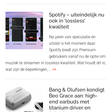
Pla
Pul
Elev
Spotify – uiteindelijk nu
ook in ‘lossless’
dra
kwaliteit
gam
spe
Na jaren van speculatie en
voo
uitstel is het moment daar:
op
Spotify biedt zijn Premium-
de
gebruikers vanaf nu de optie om
des
muziek te streamen in lossless kwaliteit. Wat houdt dit in,
overSpotify
wat zijn de beperkingen, …
>>
–
uiteindelijk
nu
Bang & Olufsen kondigt
Beo Grace aan: high-
ook
end earbuds met
in
titanium driver en
‘lossless’