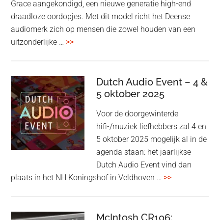
Grace aangekondigd, een nieuwe generatie high-end
draadloze oordopjes. Met dit model richt het Deense
audiomerk zich op mensen die zowel houden van een
overBang
uitzonderlijke …
>>
&
Olufsen
kondigt
Dutch Audio Event – 4 &
Beo
5 oktober 2025
Grace
Voor de doorgewinterde
aan:
hifi-/muziek liefhebbers zal 4 en
high-
5 oktober 2025 mogelijk al in de
end
agenda staan: het jaarlijkse
earbuds
Dutch Audio Event vind dan
met
overDutch
plaats in het NH Koningshof in Veldhoven …
>>
titanium
Audio
driver
Event
en
–
McIntosh CR106: