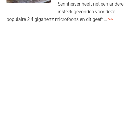
Sennheiser heeft net een andere
insteek gevonden voor deze
overSenn
populaire 2,4 gigahertz microfoons en dit geeft …
>>
Profile
Wireless
review