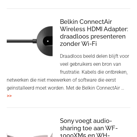
en
Bluetooth
Speaker
Belkin ConnectAir
Wireless HDMI Adapter:
in
draadloos presenteren
een
zonder Wi-Fi
twist
Draadloos beeld delen blijft voor
veel gebruikers een bron van
frustratie. Kabels die ontbreken,
netwerken die niet meewerken of software die eerst
geïnstalleerd moet worden. Met de Belkin ConnectAir …
overBelkin
>>
ConnectAir
Wireless
HDMI
Sony voegt audio-
Adapter:
sharing toe aan WF-
1000XM5 en WH-
draadloos