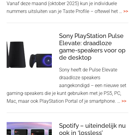
Vanaf deze maand (oktober 2025) kun je individuele
met
ove
nummers uitsluiten van je Taste Profile – oftewel het …
>>
nieuwe
gee
firmware-
je
update
me
Sony PlayStation Pulse
Elevate: draadloze
con
game-speakers voor op
tra
de desktop
uit
uit
Sony heeft de Pulse Elevate
je
draadloze speakers
Tas
aangekondigd – een nieuwe set
Pro
gaming-speakers die je kunt gebruiken met je PS5, PC,
ove
Mac, maar ook PlayStation Portal of je smartphone. …
>>
Pla
Pul
Elev
Spotify – uiteindelijk nu
ook in ‘lossless’
dra