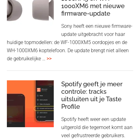
1000XM6 met nieuwe
presenteren
firmware-update
zonder
Wi-
Sony heeft een nieuwe firmware-
Fi
update uitgebracht voor haar
huidige topmodellen: de WF-1000XM5 oordopjes en de
WH-1000XM6 koptelefoon. De update brengt niet alleen
overSony
de gebruikelijke …
>>
voegt
audio-
sharing
Spotify geeft je meer
toe
controle: tracks
uitsluiten uit je Taste
aan
Profile
WF-
1000XM5
Spotify heeft weer een update
en
uitgerold die tegemoet komt aan
WH-
veel gefrustreerde gebruikers.
1000XM6