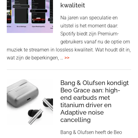
kwaliteit
gam
spe
Na jaren van speculatie en
voo
uitstel is het moment daar:
op
Spotify biedt zijn Premium-
de
gebruikers vanaf nu de optie om
des
muziek te streamen in lossless kwaliteit. Wat houdt dit in,
overSpotify
wat zijn de beperkingen, …
>>
–
uiteindelijk
nu
Bang & Olufsen kondigt
Beo Grace aan: high-
ook
end earbuds met
in
titanium driver en
‘lossless’
Adaptive noise
kwaliteit
cancelling
Bang & Olufsen heeft de Beo