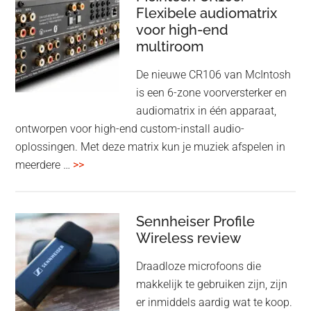
Adaptive
Flexibele audiomatrix
4
noise
voor high-end
&
cancelling
multiroom
5
oktober
De nieuwe CR106 van McIntosh
2025
is een 6-zone voorversterker en
audiomatrix in één apparaat,
ontworpen voor high-end custom-install audio-
oplossingen. Met deze matrix kun je muziek afspelen in
overMcIntosh
meerdere …
>>
CR106:
Flexibele
audiomatrix
Sennheiser Profile
voor
Wireless review
high-
Draadloze microfoons die
end
makkelijk te gebruiken zijn, zijn
multiroom
er inmiddels aardig wat te koop.