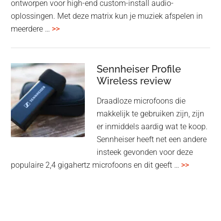
ontworpen voor high-end custom-install audio-
oplossingen. Met deze matrix kun je muziek afspelen in
overMcIntosh
meerdere …
>>
CR106:
Flexibele
audiomatrix
Sennheiser Profile
voor
Wireless review
high-
Draadloze microfoons die
end
makkelijk te gebruiken zijn, zijn
multiroom
er inmiddels aardig wat te koop.
Sennheiser heeft net een andere
insteek gevonden voor deze
overSenn
populaire 2,4 gigahertz microfoons en dit geeft …
>>
Profile
Wireless
review