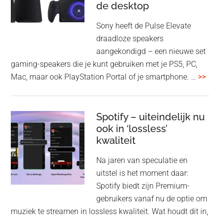
de desktop
uit
uit
Sony heeft de Pulse Elevate
je
draadloze speakers
Tas
aangekondigd – een nieuwe set
Pro
gaming-speakers die je kunt gebruiken met je PS5, PC,
ove
Mac, maar ook PlayStation Portal of je smartphone. …
>>
Pla
Pul
Elev
Spotify – uiteindelijk nu
ook in ‘lossless’
dra
kwaliteit
gam
spe
Na jaren van speculatie en
voo
uitstel is het moment daar:
op
Spotify biedt zijn Premium-
de
gebruikers vanaf nu de optie om
des
muziek te streamen in lossless kwaliteit. Wat houdt dit in,