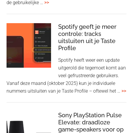
overSony
de gebruikelijke …
>>
voegt
audio-
sharing
Spotify geeft je meer
toe
controle: tracks
uitsluiten uit je Taste
aan
Profile
WF-
1000XM5
Spotify heeft weer een update
en
uitgerold die tegemoet komt aan
WH-
veel gefrustreerde gebruikers.
1000XM6
Vanaf deze maand (oktober 2025) kun je individuele
met
ove
nummers uitsluiten van je Taste Profile – oftewel het …
>>
nieuwe
gee
firmware-
je
update
me
Sony PlayStation Pulse
Elevate: draadloze
con
game-speakers voor op
tra