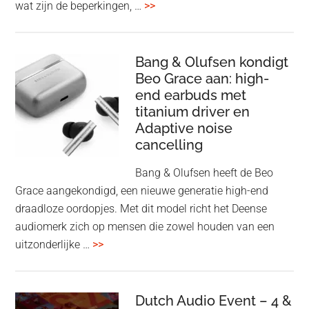
overSpotify
wat zijn de beperkingen, …
>>
–
uiteindelijk
nu
Bang & Olufsen kondigt
Beo Grace aan: high-
ook
end earbuds met
in
titanium driver en
‘lossless’
Adaptive noise
kwaliteit
cancelling
Bang & Olufsen heeft de Beo
Grace aangekondigd, een nieuwe generatie high-end
draadloze oordopjes. Met dit model richt het Deense
audiomerk zich op mensen die zowel houden van een
overBang
uitzonderlijke …
>>
&
Olufsen
kondigt
Dutch Audio Event – 4 &