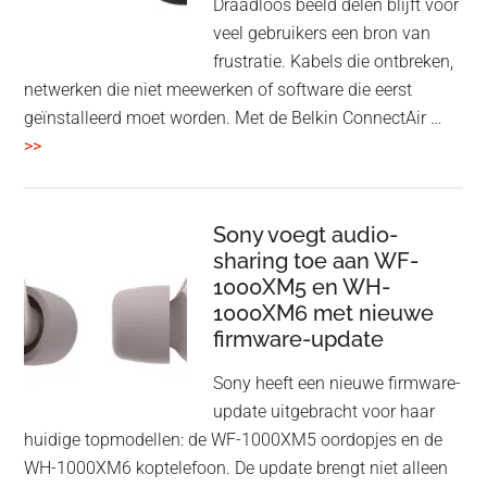
Draadloos beeld delen blijft voor
veel gebruikers een bron van
frustratie. Kabels die ontbreken,
netwerken die niet meewerken of software die eerst
geïnstalleerd moet worden. Met de Belkin ConnectAir …
overBelkin
>>
ConnectAir
Wireless
HDMI
Sony voegt audio-
Adapter:
sharing toe aan WF-
1000XM5 en WH-
draadloos
1000XM6 met nieuwe
presenteren
firmware-update
zonder
Wi-
Sony heeft een nieuwe firmware-
Fi
update uitgebracht voor haar
huidige topmodellen: de WF-1000XM5 oordopjes en de
WH-1000XM6 koptelefoon. De update brengt niet alleen