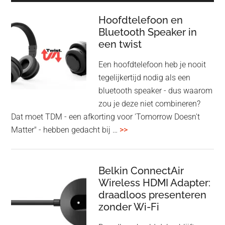
Hoofdtelefoon en
Bluetooth Speaker in
een twist
Een hoofdtelefoon heb je nooit
tegelijkertijd nodig als een
bluetooth speaker - dus waarom
zou je deze niet combineren?
Dat moet TDM - een afkorting voor 'Tomorrow Doesn't
overHoofdtelefoon
Matter" - hebben gedacht bij …
>>
en
Bluetooth
Speaker
Belkin ConnectAir
Wireless HDMI Adapter:
in
draadloos presenteren
een
zonder Wi-Fi
twist