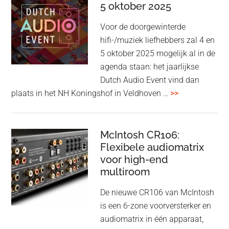
Beo
5 oktober 2025
Grace
Voor de doorgewinterde
aan:
hifi-/muziek liefhebbers zal 4 en
high-
5 oktober 2025 mogelijk al in de
end
agenda staan: het jaarlijkse
earbuds
Dutch Audio Event vind dan
met
overDutch
plaats in het NH Koningshof in Veldhoven …
>>
titanium
Audio
driver
Event
en
–
McIntosh CR106:
Adaptive
Flexibele audiomatrix
4
noise
voor high-end
&
cancelling
multiroom
5
oktober
De nieuwe CR106 van McIntosh
2025
is een 6-zone voorversterker en
audiomatrix in één apparaat,