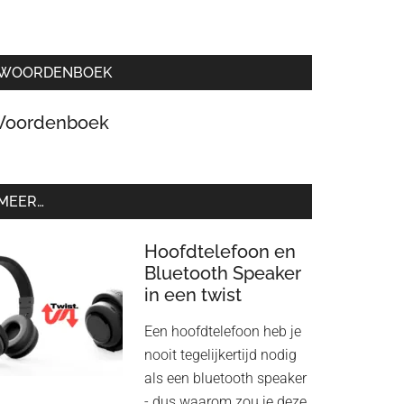
WOORDENBOEK
oordenboek
MEER…
Hoofdtelefoon en
Bluetooth Speaker
in een twist
Een hoofdtelefoon heb je
nooit tegelijkertijd nodig
als een bluetooth speaker
- dus waarom zou je deze