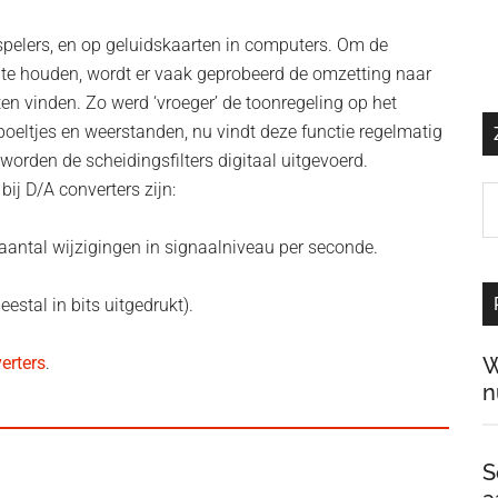
-spelers, en op geluidskaarten in computers. Om de
ct te houden, wordt er vaak geprobeerd de omzetting naar
aten vinden. Zo werd ‘vroeger’ de toonregeling op het
oeltjes en weerstanden, nu vindt deze functie regelmatig
 worden de scheidingsfilters digitaal uitgevoerd.
ij D/A converters zijn:
Z
o
 aantal wijzigingen in signaalniveau per seconde.
d
si
estal in bits uitgedrukt).
…
erters
.
W
n
S