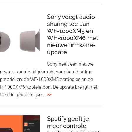
ConnectAir
Wireless
HDMI
Sony voegt audio-
Adapter:
sharing toe aan
WF-1000XM5 en
draadloos
WH-1000XM6 met
presenteren
nieuwe firmware-
zonder
update
Wi-
Fi
Sony heeft een nieuwe
irmware-update uitgebracht voor haar huidige
opmodellen: de WF-1000XM5 oordopjes en de
H-1000XM6 koptelefoon. De update brengt niet
overSony
leen de gebruikelijke …
>>
voegt
audio-
sharing
Spotify geeft je
meer controle:
toe