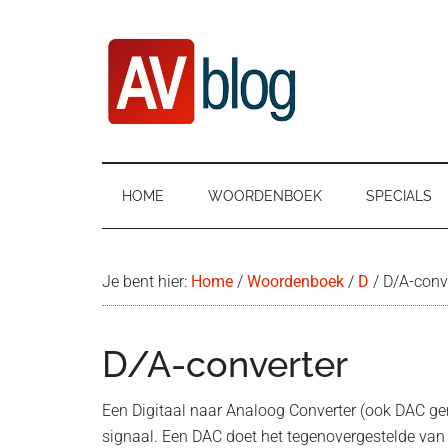
Door
Ga
Spring
naar
naar
naar
de
secundair
de
hoofd
menu
eerste
inhoud
sidebar
AVblog
HOME
WOORDENBOEK
SPECIALS
Je bent hier:
Home
/
Woordenboek
/
D
/
D/A-conv
D/A-converter
Een Digitaal naar Analoog Converter (ook DAC g
signaal. Een DAC doet het tegenovergestelde van