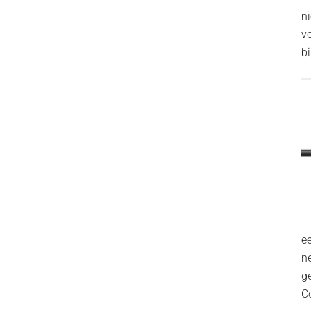
n
v
bi
ee
n
g
C