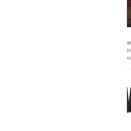
g
(
ui