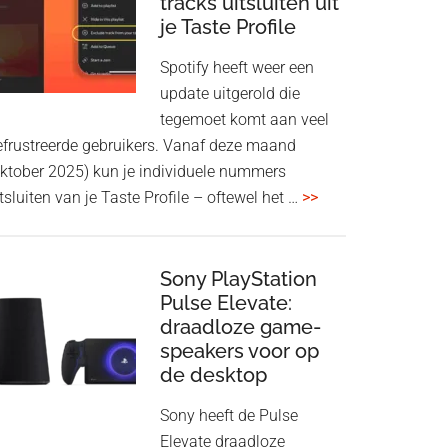
tracks uitsluiten uit
aan
je Taste Profile
WF-
1000XM5
Spotify heeft weer een
en
update uitgerold die
WH-
tegemoet komt aan veel
1000XM6
efrustreerde gebruikers. Vanaf deze maand
met
oktober 2025) kun je individuele nummers
nieuwe
overSpotify
tsluiten van je Taste Profile – oftewel het …
>>
firmware-
geeft
update
je
meer
Sony PlayStation
Pulse Elevate:
controle:
draadloze game-
tracks
speakers voor op
uitsluiten
de desktop
uit
je
Sony heeft de Pulse
Taste
Elevate draadloze