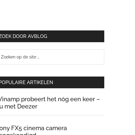
ZOEK DOOR AVBLOG
oeken
p
e
te
POPULAIRE ARTIKELEN
inamp probeert het nóg een keer –
u met Deezer
ony FX5 cinema camera