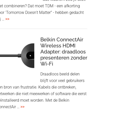
iet combineren? Dat moet TDM - een afkorting
oor 'Tomorrow Doesn't Matter" - hebben gedacht
overHoofdtelefoon
j …
>>
en
Bluetooth
Speaker
Belkin ConnectAir
in
Wireless HDMI
Adapter: draadloos
een
presenteren zonder
twist
Wi-Fi
Draadloos beeld delen
blijft voor veel gebruikers
n bron van frustratie. Kabels die ontbreken,
etwerken die niet meewerken of software die eerst
eïnstalleerd moet worden. Met de Belkin
overBelkin
onnectAir …
>>