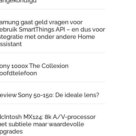
angekondigd
amung gaat geld vragen voor
ebruik SmartThings API – en dus voor
ntegratie met onder andere Home
ssistant
ony 1000x The Collexion
oofdtelefoon
eview Sony 50-150: De ideale lens?
cIntosh MX124: 8k A/V-processor
et subtiele maar waardevolle
pgrades