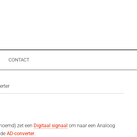
CONTACT
P
erter
enoemd) zet een
Digitaal signaal
om naar een Analoog
 de
AD-converter
.