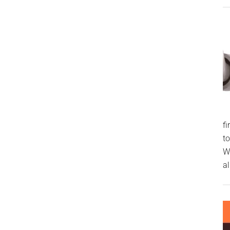
f
t
W
al