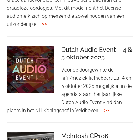
draadloze oordopjes. Met dit model richt het Deense
audiomerk zich op mensen die zowel houden van een
overBang
uitzonderlijke …
>>
&
Olufsen
kondigt
Dutch Audio Event – 4 &
Beo
5 oktober 2025
Grace
Voor de doorgewinterde
aan:
hifi-/muziek liefhebbers zal 4 en
high-
5 oktober 2025 mogelijk al in de
end
agenda staan: het jaarlijkse
earbuds
Dutch Audio Event vind dan
met
overDutch
plaats in het NH Koningshof in Veldhoven …
>>
titanium
Audio
driver
Event
en
–
McIntosh CR106:
Adaptive