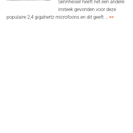
Sennheiser heeft net een andere
insteek gevonden voor deze
overSenn
populaire 2,4 gigahertz microfoons en dit geeft …
>>
Profile
Wireless
review