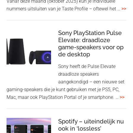
Vanaf deze maand (oktober 2025) kun je individuele
met
ove
nummers uitsluiten van je Taste Profile – oftewel het …
>>
nieuwe
gee
firmware-
je
update
me
Sony PlayStation Pulse
Elevate: draadloze
con
game-speakers voor op
tra
de desktop
uit
uit
Sony heeft de Pulse Elevate
je
draadloze speakers
Tas
aangekondigd – een nieuwe set
Pro
gaming-speakers die je kunt gebruiken met je PS5, PC,
ove
Mac, maar ook PlayStation Portal of je smartphone. …
>>
Pla
Pul
Elev
Spotify – uiteindelijk nu
ook in ‘lossless’
dra