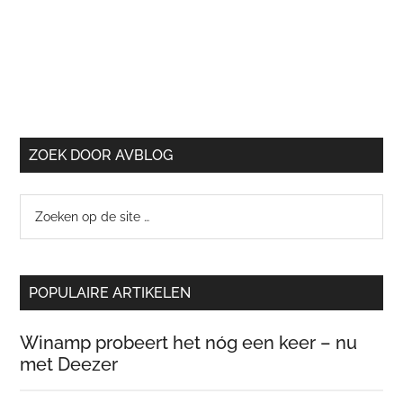
ZOEK DOOR AVBLOG
Zoeken
op
de
site
POPULAIRE ARTIKELEN
…
Winamp probeert het nóg een keer – nu
met Deezer