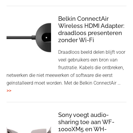
en
Bluetooth
Speaker
Belkin ConnectAir
Wireless HDMI Adapter:
in
draadloos presenteren
een
zonder Wi-Fi
twist
Draadloos beeld delen blijft voor
veel gebruikers een bron van
frustratie. Kabels die ontbreken,
netwerken die niet meewerken of software die eerst
geïnstalleerd moet worden. Met de Belkin ConnectAir …
overBelkin
>>
ConnectAir
Wireless
HDMI
Sony voegt audio-
Adapter:
sharing toe aan WF-
1000XM5 en WH-
draadloos