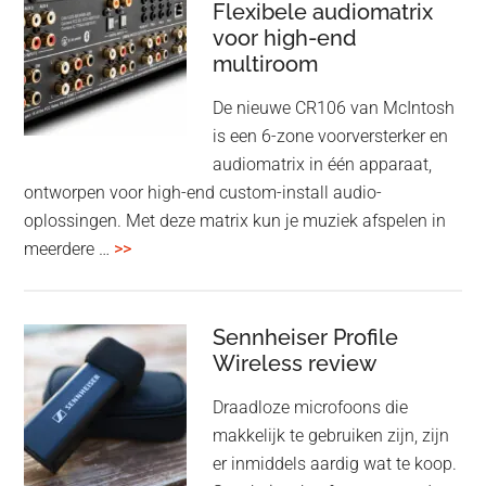
Flexibele audiomatrix
4
noise
voor high-end
&
cancelling
multiroom
5
oktober
De nieuwe CR106 van McIntosh
2025
is een 6-zone voorversterker en
audiomatrix in één apparaat,
ontworpen voor high-end custom-install audio-
oplossingen. Met deze matrix kun je muziek afspelen in
overMcIntosh
meerdere …
>>
CR106:
Flexibele
audiomatrix
Sennheiser Profile
voor
Wireless review
high-
Draadloze microfoons die
end
makkelijk te gebruiken zijn, zijn
multiroom
er inmiddels aardig wat te koop.