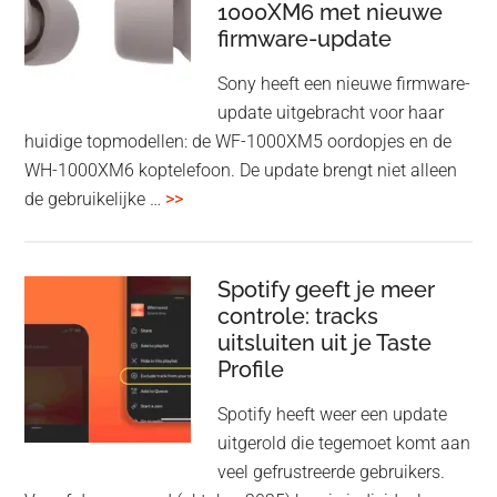
1000XM6 met nieuwe
presenteren
firmware-update
zonder
Wi-
Sony heeft een nieuwe firmware-
Fi
update uitgebracht voor haar
huidige topmodellen: de WF-1000XM5 oordopjes en de
WH-1000XM6 koptelefoon. De update brengt niet alleen
overSony
de gebruikelijke …
>>
voegt
audio-
sharing
Spotify geeft je meer
toe
controle: tracks
uitsluiten uit je Taste
aan
Profile
WF-
1000XM5
Spotify heeft weer een update
en
uitgerold die tegemoet komt aan
WH-
veel gefrustreerde gebruikers.
1000XM6