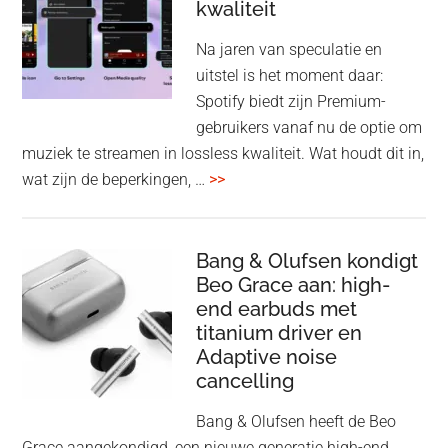
kwaliteit
gam
spe
Na jaren van speculatie en
voo
uitstel is het moment daar:
op
Spotify biedt zijn Premium-
de
gebruikers vanaf nu de optie om
des
muziek te streamen in lossless kwaliteit. Wat houdt dit in,
overSpotify
wat zijn de beperkingen, …
>>
–
uiteindelijk
nu
Bang & Olufsen kondigt
Beo Grace aan: high-
ook
end earbuds met
in
titanium driver en
‘lossless’
Adaptive noise
kwaliteit
cancelling
Bang & Olufsen heeft de Beo
Grace aangekondigd, een nieuwe generatie high-end