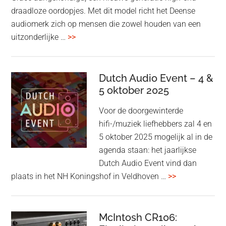
draadloze oordopjes. Met dit model richt het Deense
audiomerk zich op mensen die zowel houden van een
overBang
uitzonderlijke …
>>
&
Olufsen
kondigt
Dutch Audio Event – 4 &
Beo
5 oktober 2025
Grace
Voor de doorgewinterde
aan:
hifi-/muziek liefhebbers zal 4 en
high-
5 oktober 2025 mogelijk al in de
end
agenda staan: het jaarlijkse
earbuds
Dutch Audio Event vind dan
met
overDutch
plaats in het NH Koningshof in Veldhoven …
>>
titanium
Audio
driver
Event
en
–
McIntosh CR106:
Adaptive