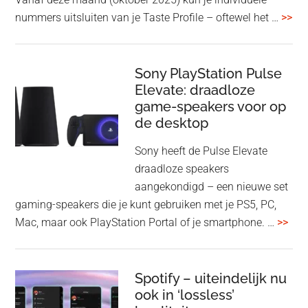
met
ove
nummers uitsluiten van je Taste Profile – oftewel het …
>>
nieuwe
gee
firmware-
je
update
me
Sony PlayStation Pulse
Elevate: draadloze
con
game-speakers voor op
tra
de desktop
uit
uit
Sony heeft de Pulse Elevate
je
draadloze speakers
Tas
aangekondigd – een nieuwe set
Pro
gaming-speakers die je kunt gebruiken met je PS5, PC,
ove
Mac, maar ook PlayStation Portal of je smartphone. …
>>
Pla
Pul
Elev
Spotify – uiteindelijk nu
ook in ‘lossless’
dra