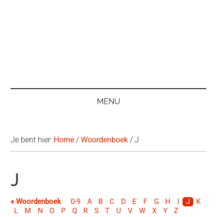
MENU
Je bent hier:
Home
/
Woordenboek
/
J
J
« Woordenboek
0-9
A
B
C
D
E
F
G
H
I
J
K
L
M
N
O
P
Q
R
S
T
U
V
W
X
Y
Z