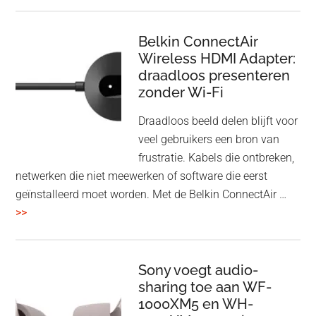
en
Bluetooth
Speaker
Belkin ConnectAir
Wireless HDMI Adapter:
in
draadloos presenteren
een
zonder Wi-Fi
twist
Draadloos beeld delen blijft voor
veel gebruikers een bron van
frustratie. Kabels die ontbreken,
netwerken die niet meewerken of software die eerst
geïnstalleerd moet worden. Met de Belkin ConnectAir …
overBelkin
>>
ConnectAir
Wireless
HDMI
Sony voegt audio-
Adapter:
sharing toe aan WF-
1000XM5 en WH-
draadloos