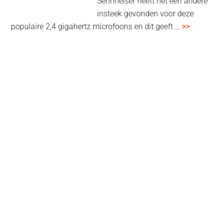
Sennheiser heeft net een andere
insteek gevonden voor deze
overSenn
populaire 2,4 gigahertz microfoons en dit geeft …
>>
Profile
Wireless
review