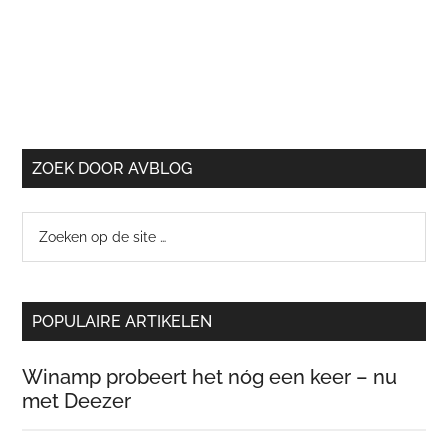
ZOEK DOOR AVBLOG
Zoeken
op
de
site
POPULAIRE ARTIKELEN
…
Winamp probeert het nóg een keer – nu
met Deezer