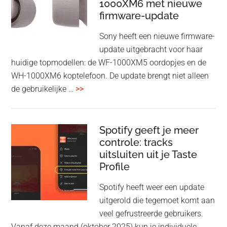
1000XM6 met nieuwe
presenteren
firmware-update
zonder
Wi-
Sony heeft een nieuwe firmware-
Fi
update uitgebracht voor haar
huidige topmodellen: de WF-1000XM5 oordopjes en de
WH-1000XM6 koptelefoon. De update brengt niet alleen
overSony
de gebruikelijke …
>>
voegt
audio-
sharing
Spotify geeft je meer
toe
controle: tracks
uitsluiten uit je Taste
aan
Profile
WF-
1000XM5
Spotify heeft weer een update
en
uitgerold die tegemoet komt aan
WH-
veel gefrustreerde gebruikers.
1000XM6
Vanaf deze maand (oktober 2025) kun je individuele