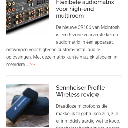
Flexibele audiomatrix
4
noise
voor high-end
&
cancelling
multiroom
5
oktober
De nieuwe CR106 van McIntosh
2025
is een 6-zone voorversterker en
audiomatrix in één apparaat,
ontworpen voor high-end custom-install audio-
oplossingen. Met deze matrix kun je muziek afspelen in
overMcIntosh
meerdere …
>>
CR106:
Flexibele
audiomatrix
Sennheiser Profile
voor
Wireless review
high-
Draadloze microfoons die
end
makkelijk te gebruiken zijn, zijn
multiroom
er inmiddels aardig wat te koop.