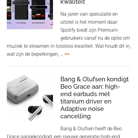
kwaliteit
gam
spe
Na jaren van speculatie en
voo
uitstel is het moment daar:
op
Spotify biedt zijn Premium-
de
gebruikers vanaf nu de optie om
des
muziek te streamen in lossless kwaliteit. Wat houdt dit in,
overSpotify
wat zijn de beperkingen, …
>>
–
uiteindelijk
nu
Bang & Olufsen kondigt
Beo Grace aan: high-
ook
end earbuds met
in
titanium driver en
‘lossless’
Adaptive noise
kwaliteit
cancelling
Bang & Olufsen heeft de Beo
Grace aangekondigd, een nieuwe generatie high-end