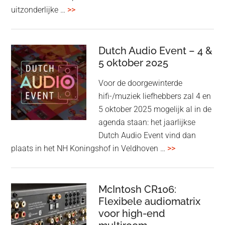
overBang
uitzonderlijke …
>>
&
Olufsen
kondigt
Dutch Audio Event – 4 &
Beo
5 oktober 2025
Grace
Voor de doorgewinterde
aan:
hifi-/muziek liefhebbers zal 4 en
high-
5 oktober 2025 mogelijk al in de
end
agenda staan: het jaarlijkse
earbuds
Dutch Audio Event vind dan
met
overDutch
plaats in het NH Koningshof in Veldhoven …
>>
titanium
Audio
driver
Event
en
–
McIntosh CR106:
Adaptive
Flexibele audiomatrix
4
noise
voor high-end
&
cancelling