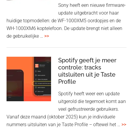
Wi-
Sony heeft een nieuwe firmware-
Fi
update uitgebracht voor haar
huidige topmodellen: de WF-1000XM5 oordopjes en de
WH-1000XM6 koptelefoon. De update brengt niet alleen
overSony
de gebruikelijke …
>>
voegt
audio-
sharing
Spotify geeft je meer
toe
controle: tracks
uitsluiten uit je Taste
aan
Profile
WF-
1000XM5
Spotify heeft weer een update
en
uitgerold die tegemoet komt aan
WH-
veel gefrustreerde gebruikers.
1000XM6
Vanaf deze maand (oktober 2025) kun je individuele
met
ove
nummers uitsluiten van je Taste Profile – oftewel het …
>>
nieuwe
gee