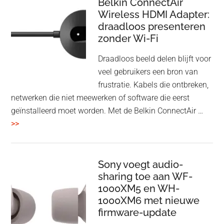
Speaker
Belkin ConnectAir
Wireless HDMI Adapter:
in
draadloos presenteren
een
zonder Wi-Fi
twist
Draadloos beeld delen blijft voor
veel gebruikers een bron van
frustratie. Kabels die ontbreken,
netwerken die niet meewerken of software die eerst
geïnstalleerd moet worden. Met de Belkin ConnectAir …
overBelkin
>>
ConnectAir
Wireless
HDMI
Sony voegt audio-
Adapter:
sharing toe aan WF-
1000XM5 en WH-
draadloos
1000XM6 met nieuwe
presenteren
firmware-update
zonder