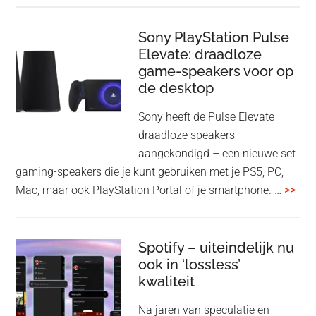
firmware-
je
update
me
Sony PlayStation Pulse
Elevate: draadloze
con
game-speakers voor op
tra
de desktop
uit
uit
Sony heeft de Pulse Elevate
je
draadloze speakers
Tas
aangekondigd – een nieuwe set
Pro
gaming-speakers die je kunt gebruiken met je PS5, PC,
ove
Mac, maar ook PlayStation Portal of je smartphone. …
>>
Pla
Pul
Elev
Spotify – uiteindelijk nu
ook in ‘lossless’
dra
kwaliteit
gam
spe
Na jaren van speculatie en