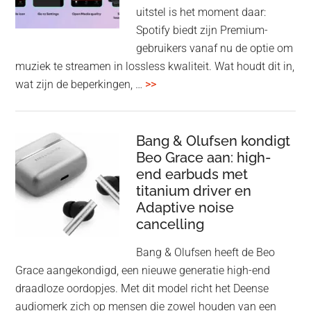
voo
uitstel is het moment daar:
op
Spotify biedt zijn Premium-
de
gebruikers vanaf nu de optie om
des
muziek te streamen in lossless kwaliteit. Wat houdt dit in,
overSpotify
wat zijn de beperkingen, …
>>
–
uiteindelijk
nu
Bang & Olufsen kondigt
Beo Grace aan: high-
ook
end earbuds met
in
titanium driver en
‘lossless’
Adaptive noise
kwaliteit
cancelling
Bang & Olufsen heeft de Beo
Grace aangekondigd, een nieuwe generatie high-end
draadloze oordopjes. Met dit model richt het Deense
audiomerk zich op mensen die zowel houden van een