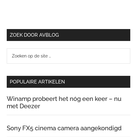
ZOEK DOOR AVBLOG
Zoeken
op
de
site
POPULAIRE ARTIKELEN
…
Winamp probeert het nóg een keer – nu
met Deezer
Sony FX5 cinema camera aangekondigd