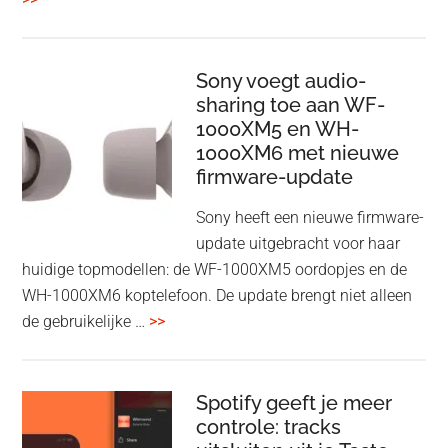
ConnectAir
Wireless
HDMI
Sony voegt audio-
Adapter:
sharing toe aan WF-
1000XM5 en WH-
draadloos
1000XM6 met nieuwe
presenteren
firmware-update
zonder
Wi-
Sony heeft een nieuwe firmware-
Fi
update uitgebracht voor haar
huidige topmodellen: de WF-1000XM5 oordopjes en de
WH-1000XM6 koptelefoon. De update brengt niet alleen
overSony
de gebruikelijke …
>>
voegt
audio-
sharing
Spotify geeft je meer
toe
controle: tracks