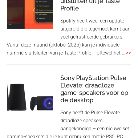
uitsluiten uit je Taste
aan
Profile
WF-
1000XM5
Spotify heeft weer een update
en
uitgerold die tegemoet komt aan
WH-
veel gefrustreerde gebruikers.
1000XM6
Vanaf deze maand (oktober 2025) kun je individuele
met
ove
nummers uitsluiten van je Taste Profile – oftewel het …
>>
nieuwe
gee
firmware-
je
update
me
Sony PlayStation Pulse
Elevate: draadloze
con
game-speakers voor op
tra
de desktop
uit
uit
Sony heeft de Pulse Elevate
je
draadloze speakers
Tas
aangekondigd – een nieuwe set
Pro
gaming-speakers die je kunt gebruiken met je PS5, PC,