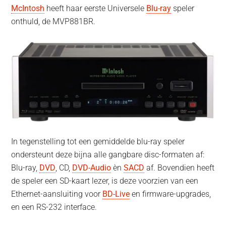
McIntosh
heeft haar eerste Universele
Blu-ray
speler
onthuld, de MVP881BR.
In tegenstelling tot een gemiddelde blu-ray speler
ondersteunt deze bijna alle gangbare disc-formaten af:
Blu-ray,
DVD
, CD,
DVD-Audio
èn
SACD
af. Bovendien heeft
de speler een SD-kaart lezer, is deze voorzien van een
Ethernet-aansluiting voor
BD-Live
en firmware-upgrades,
en een RS-232 interface.