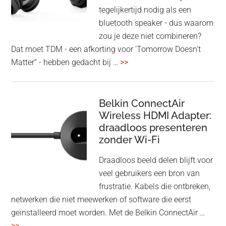
tegelijkertijd nodig als een
bluetooth speaker - dus waarom
zou je deze niet combineren?
Dat moet TDM - een afkorting voor 'Tomorrow Doesn't
overHoofdtelefoon
Matter" - hebben gedacht bij …
>>
en
Bluetooth
Speaker
Belkin ConnectAir
Wireless HDMI Adapter:
in
draadloos presenteren
een
zonder Wi-Fi
twist
Draadloos beeld delen blijft voor
veel gebruikers een bron van
frustratie. Kabels die ontbreken,
netwerken die niet meewerken of software die eerst
geïnstalleerd moet worden. Met de Belkin ConnectAir …
overBelkin
>>