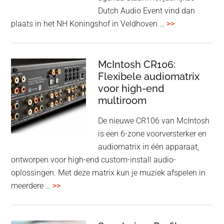
earbuds
Dutch Audio Event vind dan
met
overDutch
plaats in het NH Koningshof in Veldhoven …
>>
titanium
Audio
driver
Event
en
–
McIntosh CR106:
Adaptive
Flexibele audiomatrix
4
noise
voor high-end
&
cancelling
multiroom
5
oktober
De nieuwe CR106 van McIntosh
2025
is een 6-zone voorversterker en
audiomatrix in één apparaat,
ontworpen voor high-end custom-install audio-
oplossingen. Met deze matrix kun je muziek afspelen in
overMcIntosh
meerdere …
>>
CR106:
Flexibele