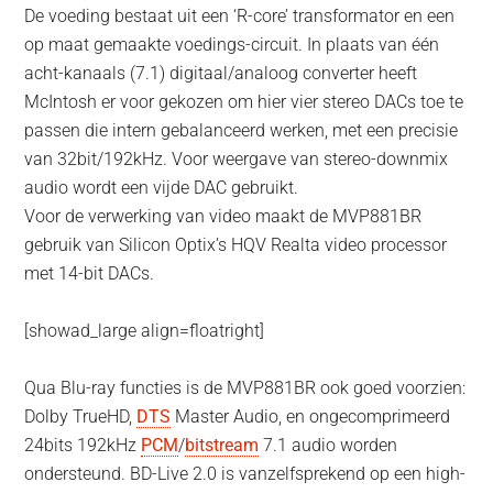
De voeding bestaat uit een ‘R-core’ transformator en een
op maat gemaakte voedings-circuit. In plaats van één
acht-kanaals (7.1) digitaal/analoog converter heeft
McIntosh er voor gekozen om hier vier stereo DACs toe te
passen die intern gebalanceerd werken, met een precisie
van 32bit/192kHz. Voor weergave van stereo-downmix
audio wordt een vijde DAC gebruikt.
Voor de verwerking van video maakt de MVP881BR
gebruik van Silicon Optix’s HQV Realta video processor
met 14-bit DACs.
[showad_large align=floatright]
Qua Blu-ray functies is de MVP881BR ook goed voorzien:
Dolby TrueHD,
DTS
Master Audio, en ongecomprimeerd
24bits 192kHz
PCM
/
bitstream
7.1 audio worden
ondersteund. BD-Live 2.0 is vanzelfsprekend op een high-