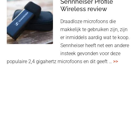
audiomatrix
Sennheiser Profile
voor
Wireless review
high-
Draadloze microfoons die
end
makkelijk te gebruiken zijn, zijn
multiroom
er inmiddels aardig wat te koop.
Sennheiser heeft net een andere
insteek gevonden voor deze
overSenn
populaire 2,4 gigahertz microfoons en dit geeft …
>>
Profile
Wireless
review