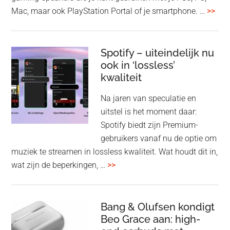
ove
Mac, maar ook PlayStation Portal of je smartphone. …
>>
Pla
Pul
Elev
Spotify – uiteindelijk nu
ook in ‘lossless’
dra
kwaliteit
gam
spe
Na jaren van speculatie en
voo
uitstel is het moment daar:
op
Spotify biedt zijn Premium-
de
gebruikers vanaf nu de optie om
des
muziek te streamen in lossless kwaliteit. Wat houdt dit in,
overSpotify
wat zijn de beperkingen, …
>>
–
uiteindelijk
nu
Bang & Olufsen kondigt
Beo Grace aan: high-
ook