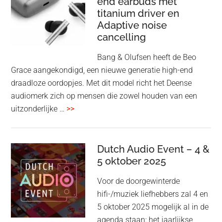
end earbuds met
in
titanium driver en
‘lossless’
Adaptive noise
kwaliteit
cancelling
Bang & Olufsen heeft de Beo
Grace aangekondigd, een nieuwe generatie high-end
draadloze oordopjes. Met dit model richt het Deense
audiomerk zich op mensen die zowel houden van een
overBang
uitzonderlijke …
>>
&
Olufsen
kondigt
Dutch Audio Event – 4 &
Beo
5 oktober 2025
Grace
Voor de doorgewinterde
aan:
hifi-/muziek liefhebbers zal 4 en
high-
5 oktober 2025 mogelijk al in de
end
agenda staan: het jaarlijkse