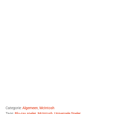
Categorie:
Algemeen
,
McIntosh
Tags:
Blu-ray speler
,
McIntosh
,
Universele Speler