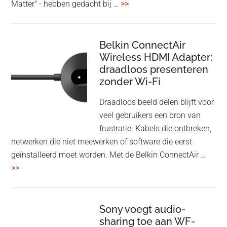
overHoofdtelefoon
Matter" - hebben gedacht bij …
>>
en
Bluetooth
Speaker
Belkin ConnectAir
Wireless HDMI Adapter:
in
draadloos presenteren
een
zonder Wi-Fi
twist
Draadloos beeld delen blijft voor
veel gebruikers een bron van
frustratie. Kabels die ontbreken,
netwerken die niet meewerken of software die eerst
geïnstalleerd moet worden. Met de Belkin ConnectAir …
overBelkin
>>
ConnectAir
Wireless
HDMI
Sony voegt audio-
Adapter:
sharing toe aan WF-