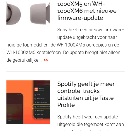
1000XM5 en WH-
draadloos
1000XM6 met nieuwe
presenteren
firmware-update
zonder
Wi-
Sony heeft een nieuwe firmware-
Fi
update uitgebracht voor haar
huidige topmodellen: de WF-1000XM5 oordopjes en de
WH-1000XM6 koptelefoon. De update brengt niet alleen
overSony
de gebruikelijke …
>>
voegt
audio-
sharing
Spotify geeft je meer
toe
controle: tracks
uitsluiten uit je Taste
aan
Profile
WF-
1000XM5
Spotify heeft weer een update
en
uitgerold die tegemoet komt aan
WH-