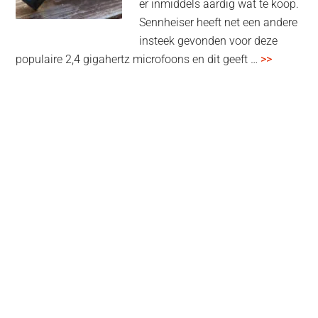
er inmiddels aardig wat te koop.
Sennheiser heeft net een andere
insteek gevonden voor deze
overSenn
populaire 2,4 gigahertz microfoons en dit geeft …
>>
Profile
Wireless
review