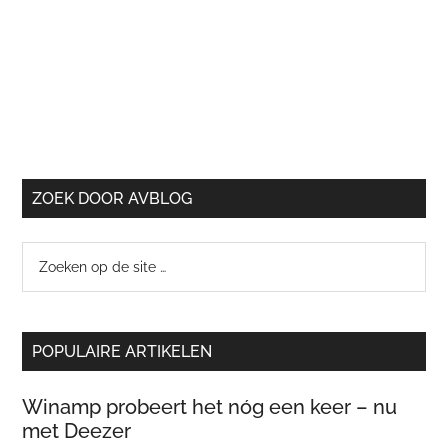
ZOEK DOOR AVBLOG
Zoeken
op
de
site
POPULAIRE ARTIKELEN
…
Winamp probeert het nóg een keer – nu
met Deezer