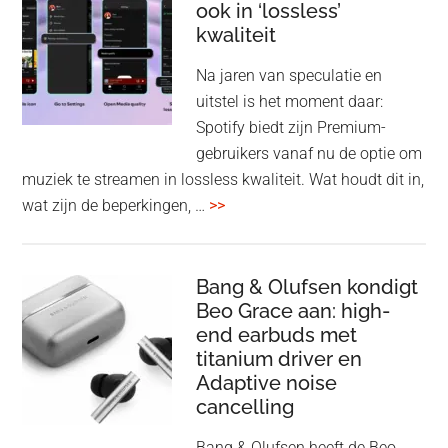
ook in ‘lossless’
dra
kwaliteit
gam
spe
Na jaren van speculatie en
voo
uitstel is het moment daar:
op
Spotify biedt zijn Premium-
de
gebruikers vanaf nu de optie om
des
muziek te streamen in lossless kwaliteit. Wat houdt dit in,
overSpotify
wat zijn de beperkingen, …
>>
–
uiteindelijk
nu
Bang & Olufsen kondigt
Beo Grace aan: high-
ook
end earbuds met
in
titanium driver en
‘lossless’
Adaptive noise
kwaliteit
cancelling
Bang & Olufsen heeft de Beo