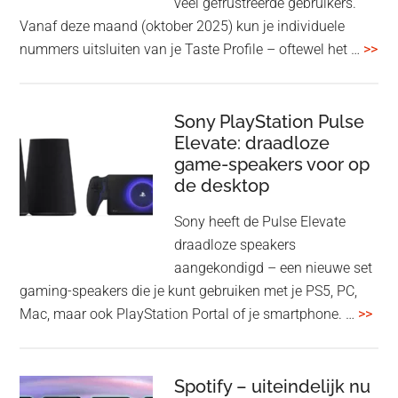
veel gefrustreerde gebruikers.
1000XM6
Vanaf deze maand (oktober 2025) kun je individuele
met
ove
nummers uitsluiten van je Taste Profile – oftewel het …
>>
nieuwe
gee
firmware-
je
update
me
Sony PlayStation Pulse
Elevate: draadloze
con
game-speakers voor op
tra
de desktop
uit
uit
Sony heeft de Pulse Elevate
je
draadloze speakers
Tas
aangekondigd – een nieuwe set
Pro
gaming-speakers die je kunt gebruiken met je PS5, PC,
ove
Mac, maar ook PlayStation Portal of je smartphone. …
>>
Pla
Pul
Elev
Spotify – uiteindelijk nu