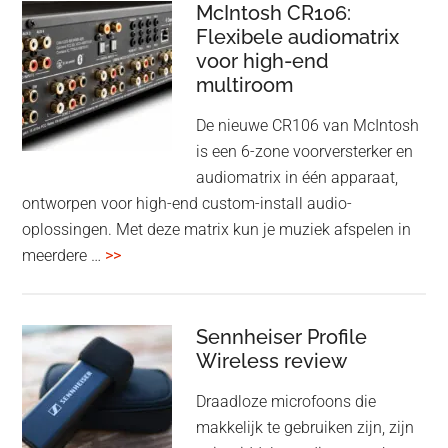
–
McIntosh CR106:
Adaptive
Flexibele audiomatrix
4
noise
voor high-end
&
cancelling
multiroom
5
oktober
De nieuwe CR106 van McIntosh
2025
is een 6-zone voorversterker en
audiomatrix in één apparaat,
ontworpen voor high-end custom-install audio-
oplossingen. Met deze matrix kun je muziek afspelen in
overMcIntosh
meerdere …
>>
CR106:
Flexibele
audiomatrix
Sennheiser Profile
voor
Wireless review
high-
Draadloze microfoons die
end
makkelijk te gebruiken zijn, zijn
multiroom