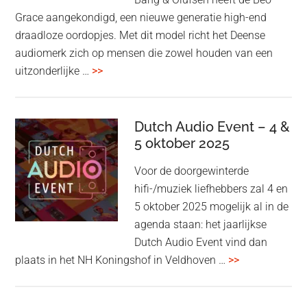
Grace aangekondigd, een nieuwe generatie high-end
draadloze oordopjes. Met dit model richt het Deense
audiomerk zich op mensen die zowel houden van een
overBang
uitzonderlijke …
>>
&
Olufsen
kondigt
Dutch Audio Event – 4 &
Beo
5 oktober 2025
Grace
Voor de doorgewinterde
aan:
hifi-/muziek liefhebbers zal 4 en
high-
5 oktober 2025 mogelijk al in de
end
agenda staan: het jaarlijkse
earbuds
Dutch Audio Event vind dan
met
overDutch
plaats in het NH Koningshof in Veldhoven …
>>
titanium
Audio
driver
Event
en