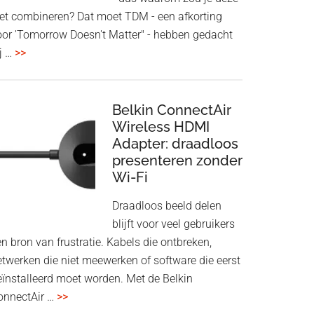
iet combineren? Dat moet TDM - een afkorting
oor 'Tomorrow Doesn't Matter" - hebben gedacht
overHoofdtelefoon
j …
>>
en
Bluetooth
Speaker
Belkin ConnectAir
in
Wireless HDMI
Adapter: draadloos
een
presenteren zonder
twist
Wi-Fi
Draadloos beeld delen
blijft voor veel gebruikers
n bron van frustratie. Kabels die ontbreken,
etwerken die niet meewerken of software die eerst
eïnstalleerd moet worden. Met de Belkin
overBelkin
onnectAir …
>>