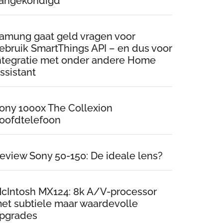
angekondigd
amung gaat geld vragen voor
ebruik SmartThings API – en dus voor
ntegratie met onder andere Home
ssistant
ony 1000x The Collexion
oofdtelefoon
eview Sony 50-150: De ideale lens?
cIntosh MX124: 8k A/V-processor
et subtiele maar waardevolle
pgrades