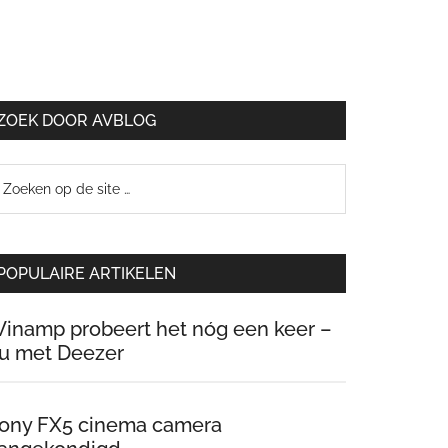
ZOEK DOOR AVBLOG
oeken
p
e
te
POPULAIRE ARTIKELEN
inamp probeert het nóg een keer –
u met Deezer
ony FX5 cinema camera