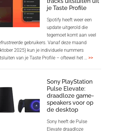
tracks uitsluiten uit
aan
je Taste Profile
WF-
1000XM5
Spotify heeft weer een
en
update uitgerold die
WH-
tegemoet komt aan veel
1000XM6
efrustreerde gebruikers. Vanaf deze maand
met
oktober 2025) kun je individuele nummers
nieuwe
overSpotify
tsluiten van je Taste Profile – oftewel het …
>>
firmware-
geeft
update
je
meer
Sony PlayStation
Pulse Elevate:
controle:
draadloze game-
tracks
speakers voor op
uitsluiten
de desktop
uit
je
Sony heeft de Pulse
Taste
Elevate draadloze