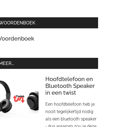
WOORDENBOEK
oordenboek
MEER…
Hoofdtelefoon en
Bluetooth Speaker
in een twist
Een hoofdtelefoon heb je
nooit tegelijkertijd nodig
als een bluetooth speaker
- dus waarom zou je deze