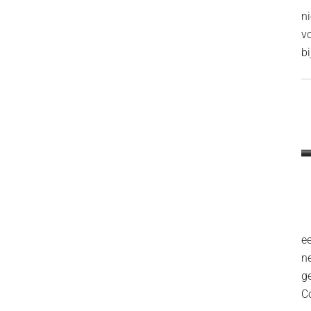
n
v
bi
ee
n
g
C