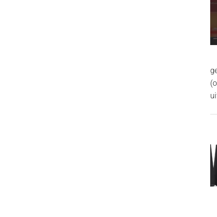
g
(
ui