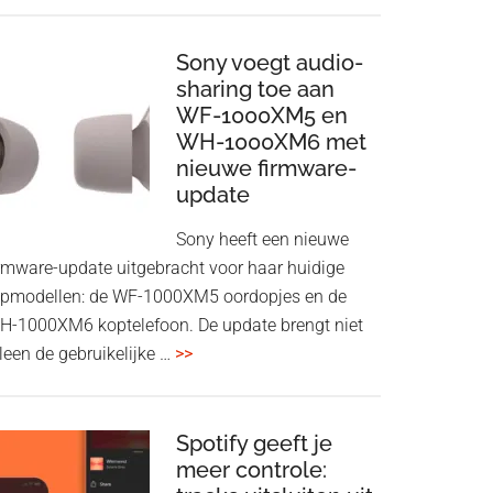
ConnectAir
Wireless
HDMI
Sony voegt audio-
Adapter:
sharing toe aan
WF-1000XM5 en
draadloos
WH-1000XM6 met
presenteren
nieuwe firmware-
zonder
update
Wi-
Fi
Sony heeft een nieuwe
irmware-update uitgebracht voor haar huidige
opmodellen: de WF-1000XM5 oordopjes en de
H-1000XM6 koptelefoon. De update brengt niet
overSony
leen de gebruikelijke …
>>
voegt
audio-
sharing
Spotify geeft je
meer controle:
toe