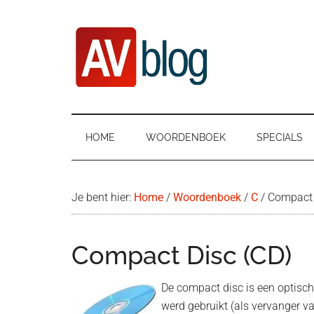
Door
Ga
Spring
naar
naar
naar
de
secundair
de
hoofd
menu
eerste
inhoud
sidebar
AVblog
HOME
WOORDENBOEK
SPECIALS
Je bent hier:
Home
/
Woordenboek
/
C
/
Compact 
Compact Disc (CD)
De compact disc is een optisch
werd gebruikt (als vervanger v