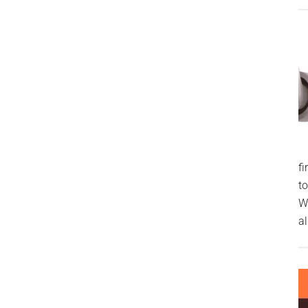
f
t
W
al