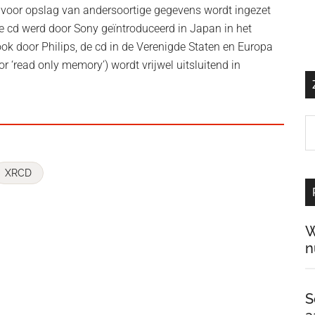
k voor opslag van andersoortige gegevens wordt ingezet
e cd werd door Sony geïntroduceerd in Japan in het
ok door Philips, de cd in de Verenigde Staten en Europa
r ‘read only memory’) wordt vrijwel uitsluitend in
Z
o
d
XRCD
si
…
W
n
S