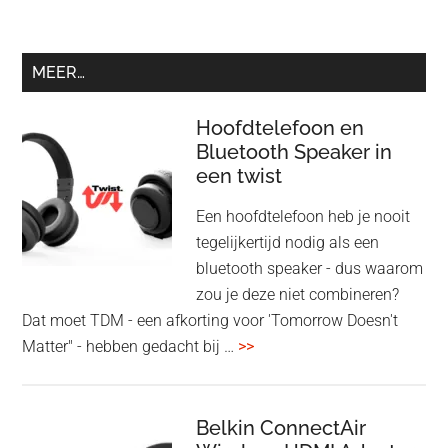
MEER…
Hoofdtelefoon en
Bluetooth Speaker in
een twist
Een hoofdtelefoon heb je nooit
tegelijkertijd nodig als een
bluetooth speaker - dus waarom
zou je deze niet combineren?
Dat moet TDM - een afkorting voor 'Tomorrow Doesn't
overHoofdtelefoon
Matter" - hebben gedacht bij …
>>
en
Bluetooth
Speaker
Belkin ConnectAir