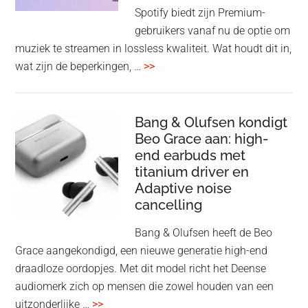
op
Spotify biedt zijn Premium-
de
gebruikers vanaf nu de optie om
des
muziek te streamen in lossless kwaliteit. Wat houdt dit in,
overSpotify
wat zijn de beperkingen, …
>>
–
uiteindelijk
nu
Bang & Olufsen kondigt
Beo Grace aan: high-
ook
end earbuds met
in
titanium driver en
‘lossless’
Adaptive noise
kwaliteit
cancelling
Bang & Olufsen heeft de Beo
Grace aangekondigd, een nieuwe generatie high-end
draadloze oordopjes. Met dit model richt het Deense
audiomerk zich op mensen die zowel houden van een
overBang
uitzonderlijke …
>>