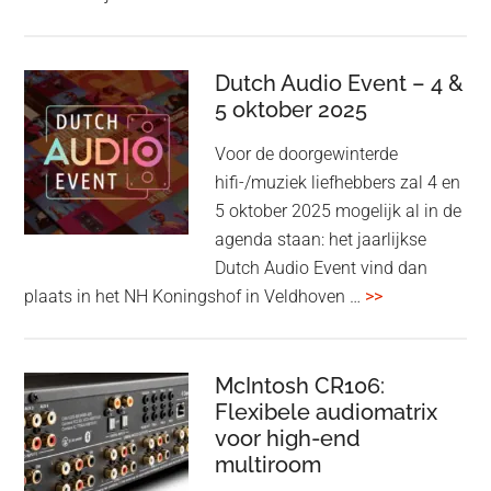
&
Olufsen
kondigt
Dutch Audio Event – 4 &
Beo
5 oktober 2025
Grace
Voor de doorgewinterde
aan:
hifi-/muziek liefhebbers zal 4 en
high-
5 oktober 2025 mogelijk al in de
end
agenda staan: het jaarlijkse
earbuds
Dutch Audio Event vind dan
met
overDutch
plaats in het NH Koningshof in Veldhoven …
>>
titanium
Audio
driver
Event
en
–
McIntosh CR106:
Adaptive
Flexibele audiomatrix
4
noise
voor high-end
&
cancelling
multiroom
5