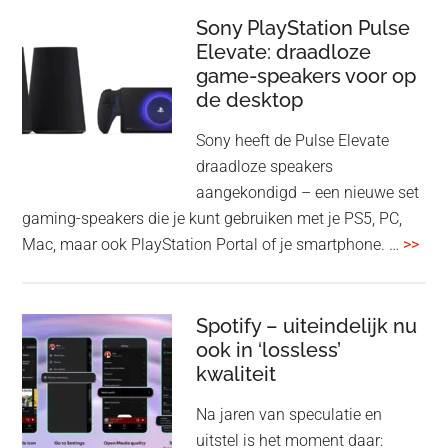
update
me
Sony PlayStation Pulse
Elevate: draadloze
con
game-speakers voor op
tra
de desktop
uit
uit
Sony heeft de Pulse Elevate
je
draadloze speakers
Tas
aangekondigd – een nieuwe set
Pro
gaming-speakers die je kunt gebruiken met je PS5, PC,
ove
Mac, maar ook PlayStation Portal of je smartphone. …
>>
Pla
Pul
Elev
Spotify – uiteindelijk nu
ook in ‘lossless’
dra
kwaliteit
gam
spe
Na jaren van speculatie en
voo
uitstel is het moment daar: