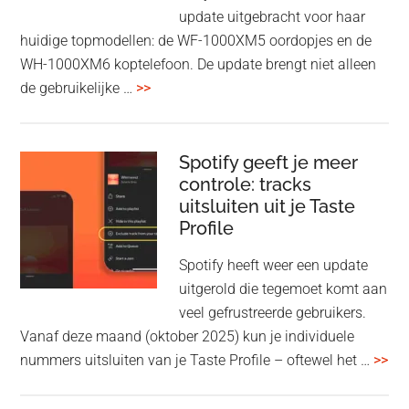
Fi
update uitgebracht voor haar
huidige topmodellen: de WF-1000XM5 oordopjes en de
WH-1000XM6 koptelefoon. De update brengt niet alleen
overSony
de gebruikelijke …
>>
voegt
audio-
sharing
Spotify geeft je meer
toe
controle: tracks
uitsluiten uit je Taste
aan
Profile
WF-
1000XM5
Spotify heeft weer een update
en
uitgerold die tegemoet komt aan
WH-
veel gefrustreerde gebruikers.
1000XM6
Vanaf deze maand (oktober 2025) kun je individuele
met
ove
nummers uitsluiten van je Taste Profile – oftewel het …
>>
nieuwe
gee
firmware-
je