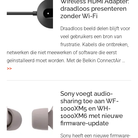
Wireless HDMI Adapter:
in
draadloos presenteren
een
zonder Wi-Fi
twist
Draadloos beeld delen blijft voor
veel gebruikers een bron van
frustratie. Kabels die ontbreken,
netwerken die niet meewerken of software die eerst
geïnstalleerd moet worden. Met de Belkin ConnectAir …
overBelkin
>>
ConnectAir
Wireless
HDMI
Sony voegt audio-
Adapter:
sharing toe aan WF-
1000XM5 en WH-
draadloos
1000XM6 met nieuwe
presenteren
firmware-update
zonder
Wi-
Sony heeft een nieuwe firmware-