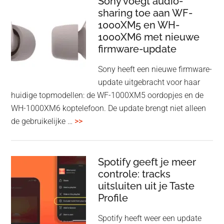
Sony voegt audio-
Adapter:
sharing toe aan WF-
1000XM5 en WH-
draadloos
1000XM6 met nieuwe
presenteren
firmware-update
zonder
Wi-
Sony heeft een nieuwe firmware-
Fi
update uitgebracht voor haar
huidige topmodellen: de WF-1000XM5 oordopjes en de
WH-1000XM6 koptelefoon. De update brengt niet alleen
overSony
de gebruikelijke …
>>
voegt
audio-
sharing
Spotify geeft je meer
toe
controle: tracks
uitsluiten uit je Taste
aan
Profile
WF-
1000XM5
Spotify heeft weer een update