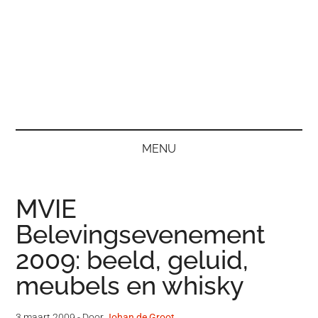
MENU
MVIE
Belevingsevenement
2009: beeld, geluid,
meubels en whisky
3 maart 2009
- Door
Johan de Groot