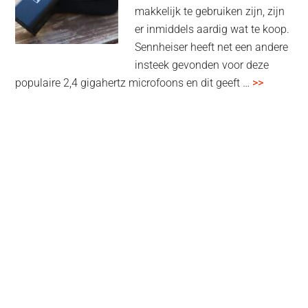
makkelijk te gebruiken zijn, zijn
multiroom
er inmiddels aardig wat te koop.
Sennheiser heeft net een andere
insteek gevonden voor deze
overSenn
populaire 2,4 gigahertz microfoons en dit geeft …
>>
Profile
Wireless
review