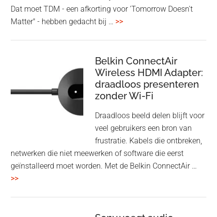
Dat moet TDM - een afkorting voor 'Tomorrow Doesn't
overHoofdtelefoon
Matter" - hebben gedacht bij …
>>
en
Bluetooth
Speaker
Belkin ConnectAir
Wireless HDMI Adapter:
in
draadloos presenteren
een
zonder Wi-Fi
twist
Draadloos beeld delen blijft voor
veel gebruikers een bron van
frustratie. Kabels die ontbreken,
netwerken die niet meewerken of software die eerst
geïnstalleerd moet worden. Met de Belkin ConnectAir …
overBelkin
>>
ConnectAir
Wireless
HDMI