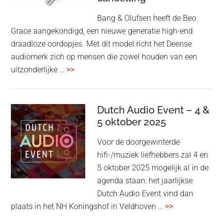
Bang & Olufsen heeft de Beo
Grace aangekondigd, een nieuwe generatie high-end
draadloze oordopjes. Met dit model richt het Deense
audiomerk zich op mensen die zowel houden van een
overBang
uitzonderlijke …
>>
&
Olufsen
kondigt
Dutch Audio Event – 4 &
Beo
5 oktober 2025
Grace
Voor de doorgewinterde
aan:
hifi-/muziek liefhebbers zal 4 en
high-
5 oktober 2025 mogelijk al in de
end
agenda staan: het jaarlijkse
earbuds
Dutch Audio Event vind dan
met
overDutch
plaats in het NH Koningshof in Veldhoven …
>>
titanium
Audio