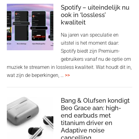
Elev
Spotify – uiteindelijk nu
ook in ‘lossless’
dra
kwaliteit
gam
spe
Na jaren van speculatie en
voo
uitstel is het moment daar:
op
Spotify biedt zijn Premium-
de
gebruikers vanaf nu de optie om
des
muziek te streamen in lossless kwaliteit. Wat houdt dit in,
overSpotify
wat zijn de beperkingen, …
>>
–
uiteindelijk
nu
Bang & Olufsen kondigt
Beo Grace aan: high-
ook
end earbuds met
in
titanium driver en
‘lossless’
Adaptive noise
kwaliteit
cancelling