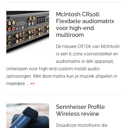
driver
Event
en
–
McIntosh CR106:
Adaptive
Flexibele audiomatrix
4
noise
voor high-end
&
cancelling
multiroom
5
oktober
De nieuwe CR106 van McIntosh
2025
is een 6-zone voorversterker en
audiomatrix in één apparaat,
ontworpen voor high-end custom-install audio-
oplossingen. Met deze matrix kun je muziek afspelen in
overMcIntosh
meerdere …
>>
CR106:
Flexibele
audiomatrix
Sennheiser Profile
voor
Wireless review
high-
Draadloze microfoons die
end