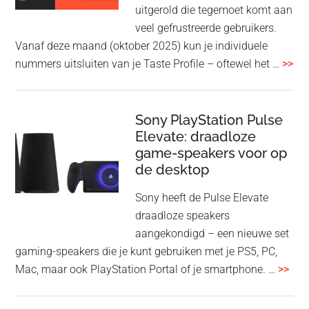
en
uitgerold die tegemoet komt aan
WH-
veel gefrustreerde gebruikers.
1000XM6
Vanaf deze maand (oktober 2025) kun je individuele
met
ove
nummers uitsluiten van je Taste Profile – oftewel het …
>>
nieuwe
gee
firmware-
je
update
me
Sony PlayStation Pulse
Elevate: draadloze
con
game-speakers voor op
tra
de desktop
uit
uit
Sony heeft de Pulse Elevate
je
draadloze speakers
Tas
aangekondigd – een nieuwe set
Pro
gaming-speakers die je kunt gebruiken met je PS5, PC,
ove
Mac, maar ook PlayStation Portal of je smartphone. …
>>
Pla
Pul