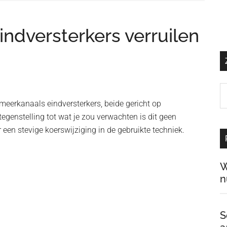
ndversterkers verruilen
Z
o
meerkanaals eindversterkers, beide gericht op
d
tegenstelling tot wat je zou verwachten is dit geen
si
 een stevige koerswijziging in de gebruikte techniek.
…
W
n
S