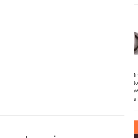
f
t
W
al