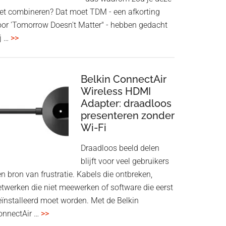
iet combineren? Dat moet TDM - een afkorting
oor 'Tomorrow Doesn't Matter" - hebben gedacht
overHoofdtelefoon
j …
>>
en
Bluetooth
Speaker
Belkin ConnectAir
in
Wireless HDMI
Adapter: draadloos
een
presenteren zonder
twist
Wi-Fi
Draadloos beeld delen
blijft voor veel gebruikers
n bron van frustratie. Kabels die ontbreken,
etwerken die niet meewerken of software die eerst
eïnstalleerd moet worden. Met de Belkin
overBelkin
onnectAir …
>>