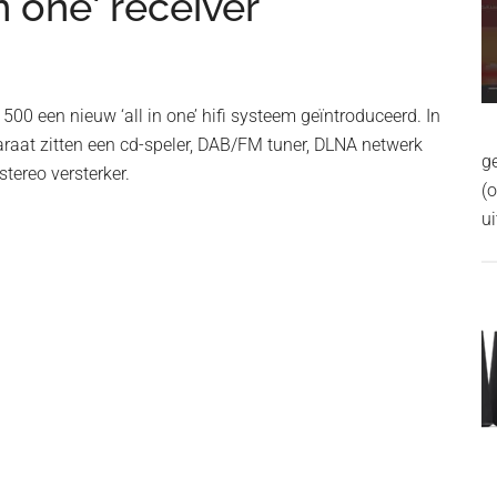
n one' receiver
500 een nieuw ‘all in one’ hifi systeem geïntroduceerd. In
raat zitten een cd-speler, DAB/FM tuner, DLNA netwerk
g
stereo versterker.
(
ui