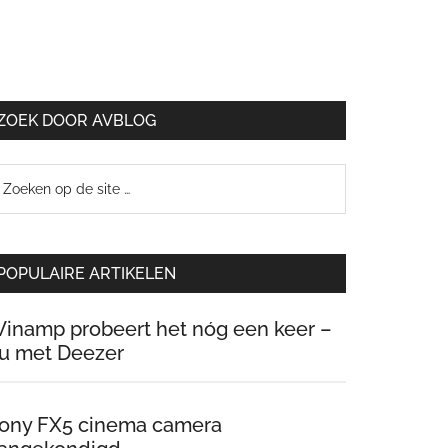
ZOEK DOOR AVBLOG
oeken
p
e
te
POPULAIRE ARTIKELEN
inamp probeert het nóg een keer –
u met Deezer
ony FX5 cinema camera