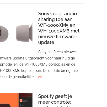
ConnectAir
Wireless
HDMI
Sony voegt audio-
Adapter:
sharing toe aan
WF-1000XM5 en
draadloos
WH-1000XM6 met
presenteren
nieuwe firmware-
zonder
update
Wi-
Fi
Sony heeft een nieuwe
irmware-update uitgebracht voor haar huidige
opmodellen: de WF-1000XM5 oordopjes en de
H-1000XM6 koptelefoon. De update brengt niet
overSony
leen de gebruikelijke …
>>
voegt
audio-
sharing
Spotify geeft je
meer controle:
toe