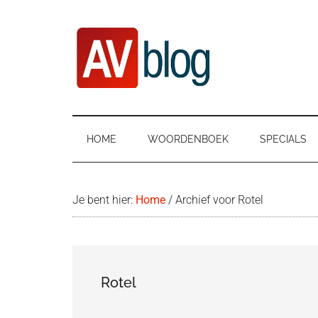
Door
Ga
Spring
naar
naar
naar
de
secundair
de
hoofd
menu
eerste
inhoud
sidebar
AVblog
HOME
WOORDENBOEK
SPECIALS
Je bent hier:
Home
/
Archief voor Rotel
Rotel