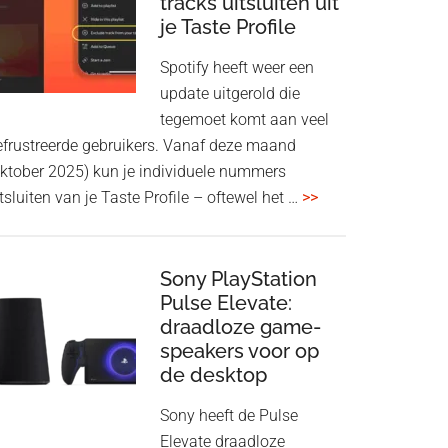
tracks uitsluiten uit
aan
je Taste Profile
WF-
1000XM5
Spotify heeft weer een
en
update uitgerold die
WH-
tegemoet komt aan veel
1000XM6
efrustreerde gebruikers. Vanaf deze maand
met
oktober 2025) kun je individuele nummers
nieuwe
overSpotify
tsluiten van je Taste Profile – oftewel het …
>>
firmware-
geeft
update
je
meer
Sony PlayStation
Pulse Elevate:
controle:
draadloze game-
tracks
speakers voor op
uitsluiten
de desktop
uit
je
Sony heeft de Pulse
Taste
Elevate draadloze