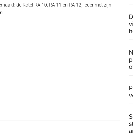
gemaakt: de Rotel RA 10, RA 11 en RA 12, ieder met zijn
n.
D
v
h
N
p
o
P
v
S
s
a