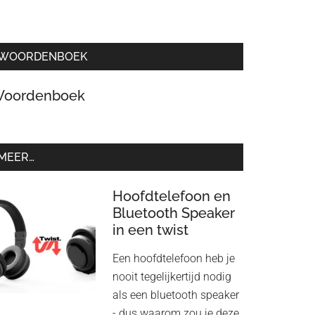
WOORDENBOEK
oordenboek
MEER…
Hoofdtelefoon en
Bluetooth Speaker
in een twist
Een hoofdtelefoon heb je
nooit tegelijkertijd nodig
als een bluetooth speaker
- dus waarom zou je deze