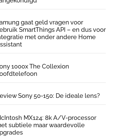
angekondigd
amung gaat geld vragen voor
ebruik SmartThings API – en dus voor
ntegratie met onder andere Home
ssistant
ony 1000x The Collexion
oofdtelefoon
eview Sony 50-150: De ideale lens?
cIntosh MX124: 8k A/V-processor
et subtiele maar waardevolle
pgrades