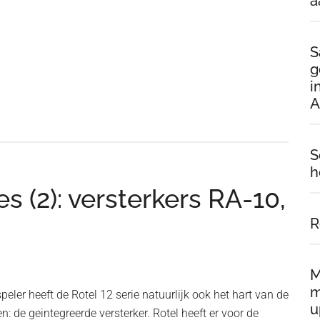
a
S
g
i
A
S
h
s (2): versterkers RA-10,
R
M
m
eler heeft de Rotel 12 serie natuurlijk ook het hart van de
u
n: de geintegreerde versterker. Rotel heeft er voor de