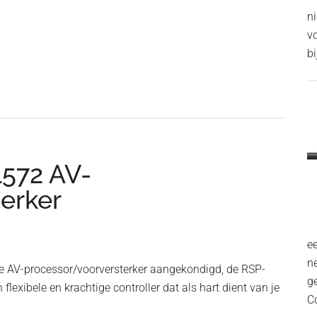
n
v
bi
1572 AV-
erker
ee
n
te AV-processor/voorversterker aangekondigd, de RSP-
g
 flexibele en krachtige controller dat als hart dient van je
C