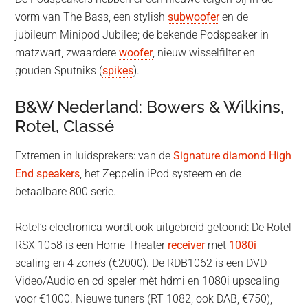
vorm van The Bass, een stylish
subwoofer
en de
jubileum Minipod Jubilee; de bekende Podspeaker in
matzwart, zwaardere
woofer
, nieuw wisselfilter en
gouden Sputniks (
spikes
).
B&W Nederland: Bowers & Wilkins,
Rotel, Classé
Extremen in luidsprekers: van de
Signature diamond High
End speakers
, het Zeppelin iPod systeem en de
betaalbare 800 serie.
Rotel’s electronica wordt ook uitgebreid getoond: De Rotel
RSX 1058 is een Home Theater
receiver
met
1080i
scaling en 4 zone’s (€2000). De RDB1062 is een DVD-
Video/Audio en cd-speler mèt hdmi en 1080i upscaling
voor €1000. Nieuwe tuners (RT 1082, ook DAB, €750),