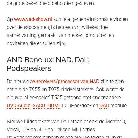
de grote bekendheid behouden gebleven.
Op
www.vad-show.nl
kun je algemene informatie vinden
over de exposanten, ik heb een vrij willekeurige
samenvatting gemaakt van merken, producten en
noviteiten die er zullen zijn:
AND Benelux: NAD, Dali,
Podspeakers
De nieuwe
av-receivers/processor van NAD
zijn te zien,
net als de T955 en T975 eindversterkers. Ook wordt de
nieuwe ‘alles-speler’ T535 getoond met onder andere
DVD-Audio
,
SACD
,
HDMI
1.3, iPod-dock en
DAB
module.
Nieuwe luidsprekers van Dali staan er ook: de Mentor 8,
Vokal, LCR en SUB en Helicon MkII series.
De Podspeakers hebben er een nieuwe telgen bij in de