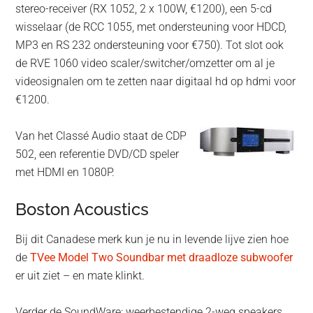
stereo-receiver (RX 1052, 2 x 100W, €1200), een 5-cd
wisselaar (de RCC 1055, met ondersteuning voor HDCD,
MP3 en RS 232 ondersteuning voor €750). Tot slot ook
de RVE 1060 video scaler/switcher/omzetter om al je
videosignalen om te zetten naar digitaal hd op hdmi voor
€1200.
Van het Classé Audio staat de CDP
502, een referentie DVD/CD speler
met HDMI en 1080P.
Boston Acoustics
Bij dit Canadese merk kun je nu in levende lijve zien hoe
de
TVee Model Two Soundbar met draadloze subwoofer
er uit ziet – en mate klinkt.
Verder de SoundWare: weerbestendige 2-weg speakers