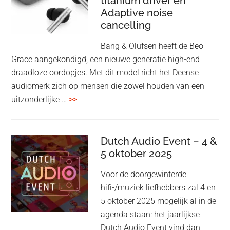
titanium driver en
‘lossless’
Adaptive noise
kwaliteit
cancelling
Bang & Olufsen heeft de Beo
Grace aangekondigd, een nieuwe generatie high-end
draadloze oordopjes. Met dit model richt het Deense
audiomerk zich op mensen die zowel houden van een
overBang
uitzonderlijke …
>>
&
Olufsen
kondigt
Dutch Audio Event – 4 &
Beo
5 oktober 2025
Grace
Voor de doorgewinterde
aan:
hifi-/muziek liefhebbers zal 4 en
high-
5 oktober 2025 mogelijk al in de
end
agenda staan: het jaarlijkse
earbuds
Dutch Audio Event vind dan