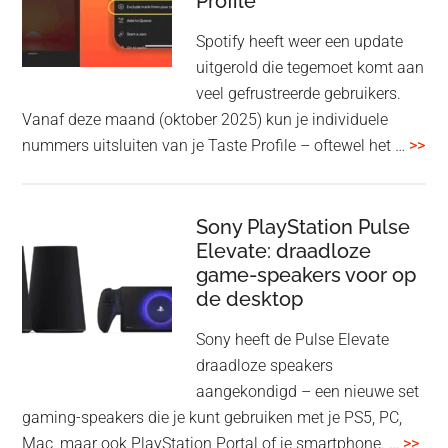
Profile
WF-
1000XM5
Spotify heeft weer een update
en
uitgerold die tegemoet komt aan
WH-
veel gefrustreerde gebruikers.
1000XM6
Vanaf deze maand (oktober 2025) kun je individuele
met
ove
nummers uitsluiten van je Taste Profile – oftewel het …
>>
nieuwe
gee
firmware-
je
update
me
Sony PlayStation Pulse
Elevate: draadloze
con
game-speakers voor op
tra
de desktop
uit
uit
Sony heeft de Pulse Elevate
je
draadloze speakers
Tas
aangekondigd – een nieuwe set
Pro
gaming-speakers die je kunt gebruiken met je PS5, PC,
ove
Mac, maar ook PlayStation Portal of je smartphone. …
>>