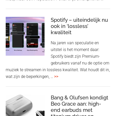
Pla
Pul
Elev
Spotify – uiteindelijk nu
ook in ‘lossless’
dra
kwaliteit
gam
spe
Na jaren van speculatie en
voo
uitstel is het moment daar:
op
Spotify biedt zijn Premium-
de
gebruikers vanaf nu de optie om
des
muziek te streamen in lossless kwaliteit. Wat houdt dit in,
overSpotify
wat zijn de beperkingen, …
>>
–
uiteindelijk
nu
Bang & Olufsen kondigt
Beo Grace aan: high-
ook
end earbuds met
in