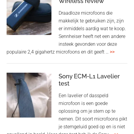
voor
Wireless review
high-
Draadloze microfoons die
end
makkelijk te gebruiken zijn, zijn
multiroom
er inmiddels aardig wat te koop.
Sennheiser heeft net een andere
insteek gevonden voor deze
overSenn
populaire 2,4 gigahertz microfoons en dit geeft …
>>
Profile
Wireless
review
Sony ECM-L1 Lavelier
test
Een lavelier of dasspeld
microfoon is een goede
oplossing om je stem op te
nemen. Dit soort microfoons pikt
je stemgeluid goed op en is niet