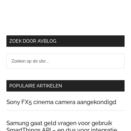
ZOEK DOOR AVBLOG
Zoeken
op
de
site
POPULAIRE ARTIKELEN
…
Sony FX5 cinema camera aangekondigd
Samung gaat geld vragen voor gebruik
SmartThings API – en dus voor integratie