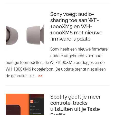
Wireless
HDMI
Sony voegt audio-
Adapter:
sharing toe aan WF-
1000XM5 en WH-
draadloos
1000XM6 met nieuwe
presenteren
firmware-update
zonder
Wi-
Sony heeft een nieuwe firmware-
Fi
update uitgebracht voor haar
huidige topmodellen: de WF-1000XM5 oordopjes en de
WH-1000XM6 koptelefoon. De update brengt niet alleen
overSony
de gebruikelijke …
>>
voegt
audio-
sharing
Spotify geeft je meer
toe
controle: tracks
uitsluiten uit je Taste
aan