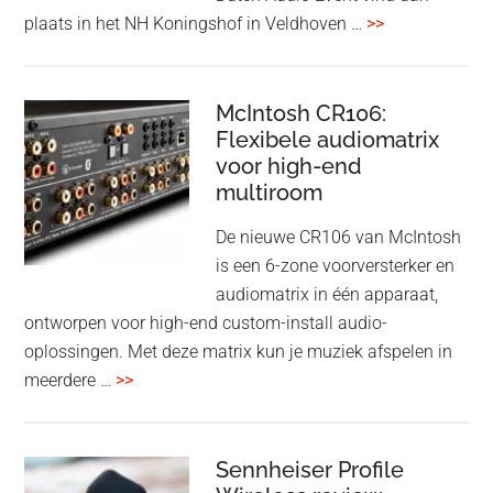
met
overDutch
plaats in het NH Koningshof in Veldhoven …
>>
titanium
Audio
driver
Event
en
–
McIntosh CR106:
Adaptive
Flexibele audiomatrix
4
noise
voor high-end
&
cancelling
multiroom
5
oktober
De nieuwe CR106 van McIntosh
2025
is een 6-zone voorversterker en
audiomatrix in één apparaat,
ontworpen voor high-end custom-install audio-
oplossingen. Met deze matrix kun je muziek afspelen in
overMcIntosh
meerdere …
>>
CR106:
Flexibele
audiomatrix
Sennheiser Profile