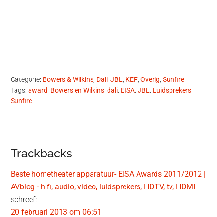
Categorie:
Bowers & Wilkins
,
Dali
,
JBL
,
KEF
,
Overig
,
Sunfire
Tags:
award
,
Bowers en Wilkins
,
dali
,
EISA
,
JBL
,
Luidsprekers
,
Sunfire
Lees
Trackbacks
Interacties
Beste hometheater apparatuur- EISA Awards 2011/2012 |
AVblog - hifi, audio, video, luidsprekers, HDTV, tv, HDMI
schreef:
20 februari 2013 om 06:51