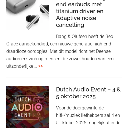
end earbuds met
in
titanium driver en
‘lossless’
Adaptive noise
kwaliteit
cancelling
Bang & Olufsen heeft de Beo
Grace aangekondigd, een nieuwe generatie high-end
draadloze oordopjes. Met dit model richt het Deense
audiomerk zich op mensen die zowel houden van een
overBang
uitzonderlijke …
>>
&
Olufsen
kondigt
Dutch Audio Event – 4 &
Beo
5 oktober 2025
Grace
Voor de doorgewinterde
aan:
hifi-/muziek liefhebbers zal 4 en
high-
5 oktober 2025 mogelijk al in de
end