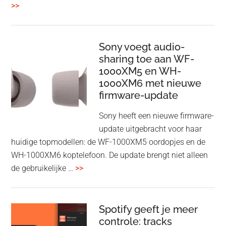
overBelkin
>>
ConnectAir
Wireless
HDMI
Sony voegt audio-
Adapter:
sharing toe aan WF-
1000XM5 en WH-
draadloos
1000XM6 met nieuwe
presenteren
firmware-update
zonder
Wi-
Sony heeft een nieuwe firmware-
Fi
update uitgebracht voor haar
huidige topmodellen: de WF-1000XM5 oordopjes en de
WH-1000XM6 koptelefoon. De update brengt niet alleen
overSony
de gebruikelijke …
>>
voegt
audio-
sharing
Spotify geeft je meer
toe
controle: tracks