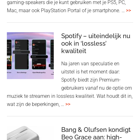
gaming-speakers die je kunt gebruiken met je PS5, PC,
ove
Mac, maar ook PlayStation Portal of je smartphone. …
>>
Pla
Pul
Elev
Spotify – uiteindelijk nu
ook in ‘lossless’
dra
kwaliteit
gam
spe
Na jaren van speculatie en
voo
uitstel is het moment daar:
op
Spotify biedt zijn Premium-
de
gebruikers vanaf nu de optie om
des
muziek te streamen in lossless kwaliteit. Wat houdt dit in,
overSpotify
wat zijn de beperkingen, …
>>
–
uiteindelijk
nu
Bang & Olufsen kondigt
Beo Grace aan: high-
ook