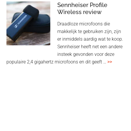
audiomatrix
Sennheiser Profile
voor
Wireless review
high-
Draadloze microfoons die
end
makkelijk te gebruiken zijn, zijn
multiroom
er inmiddels aardig wat te koop.
Sennheiser heeft net een andere
insteek gevonden voor deze
overSenn
populaire 2,4 gigahertz microfoons en dit geeft …
>>
Profile
Wireless
review