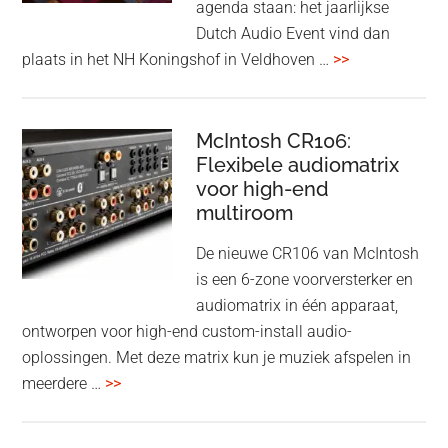
agenda staan: het jaarlijkse
earbuds
Dutch Audio Event vind dan
met
overDutch
plaats in het NH Koningshof in Veldhoven …
>>
titanium
Audio
driver
Event
en
–
McIntosh CR106:
Adaptive
Flexibele audiomatrix
4
noise
voor high-end
&
cancelling
multiroom
5
oktober
De nieuwe CR106 van McIntosh
2025
is een 6-zone voorversterker en
audiomatrix in één apparaat,
ontworpen voor high-end custom-install audio-
oplossingen. Met deze matrix kun je muziek afspelen in
overMcIntosh
meerdere …
>>
CR106:
Flexibele