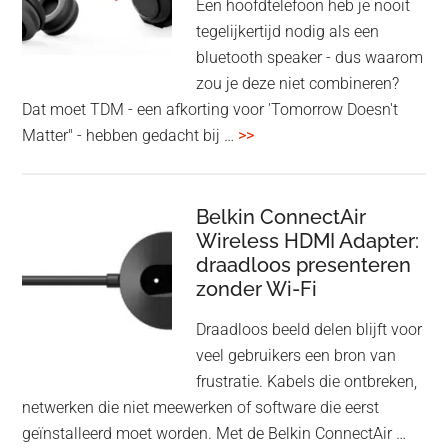
Een hoofdtelefoon heb je nooit
tegelijkertijd nodig als een
bluetooth speaker - dus waarom
zou je deze niet combineren?
Dat moet TDM - een afkorting voor 'Tomorrow Doesn't
overHoofdtelefoon
Matter" - hebben gedacht bij …
>>
en
Bluetooth
Speaker
Belkin ConnectAir
Wireless HDMI Adapter:
in
draadloos presenteren
een
zonder Wi-Fi
twist
Draadloos beeld delen blijft voor
veel gebruikers een bron van
frustratie. Kabels die ontbreken,
netwerken die niet meewerken of software die eerst
geïnstalleerd moet worden. Met de Belkin ConnectAir …