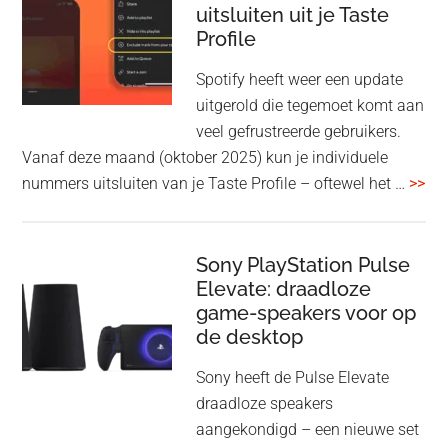
uitsluiten uit je Taste
aan
Profile
WF-
1000XM5
Spotify heeft weer een update
en
uitgerold die tegemoet komt aan
WH-
veel gefrustreerde gebruikers.
1000XM6
Vanaf deze maand (oktober 2025) kun je individuele
met
ove
nummers uitsluiten van je Taste Profile – oftewel het …
>>
nieuwe
gee
firmware-
je
update
me
Sony PlayStation Pulse
Elevate: draadloze
con
game-speakers voor op
tra
de desktop
uit
uit
Sony heeft de Pulse Elevate
je
draadloze speakers
Tas
aangekondigd – een nieuwe set
Pro