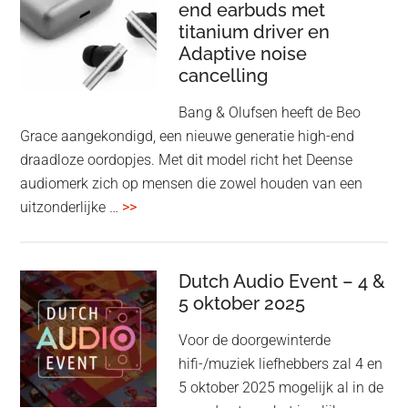
end earbuds met
in
titanium driver en
‘lossless’
Adaptive noise
kwaliteit
cancelling
Bang & Olufsen heeft de Beo
Grace aangekondigd, een nieuwe generatie high-end
draadloze oordopjes. Met dit model richt het Deense
audiomerk zich op mensen die zowel houden van een
overBang
uitzonderlijke …
>>
&
Olufsen
kondigt
Dutch Audio Event – 4 &
Beo
5 oktober 2025
Grace
Voor de doorgewinterde
aan:
hifi-/muziek liefhebbers zal 4 en
high-
5 oktober 2025 mogelijk al in de
end