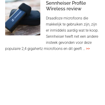
audiomatrix
Sennheiser Profile
voor
Wireless review
high-
Draadloze microfoons die
end
makkelijk te gebruiken zijn, zijn
multiroom
er inmiddels aardig wat te koop.
Sennheiser heeft net een andere
insteek gevonden voor deze
overSenn
populaire 2,4 gigahertz microfoons en dit geeft …
>>
Profile
Wireless
review