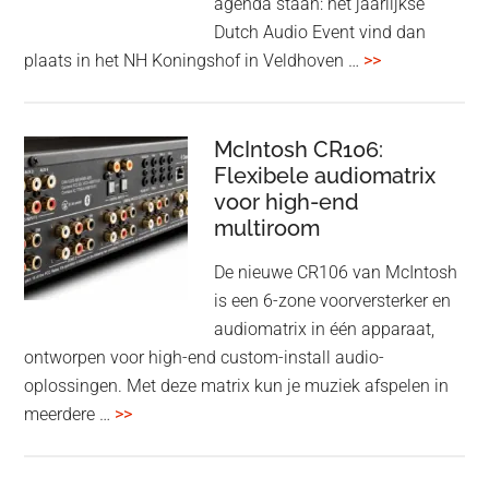
agenda staan: het jaarlijkse
earbuds
Dutch Audio Event vind dan
met
overDutch
plaats in het NH Koningshof in Veldhoven …
>>
titanium
Audio
driver
Event
en
–
McIntosh CR106:
Adaptive
Flexibele audiomatrix
4
noise
voor high-end
&
cancelling
multiroom
5
oktober
De nieuwe CR106 van McIntosh
2025
is een 6-zone voorversterker en
audiomatrix in één apparaat,
ontworpen voor high-end custom-install audio-
oplossingen. Met deze matrix kun je muziek afspelen in
overMcIntosh
meerdere …
>>
CR106:
Flexibele