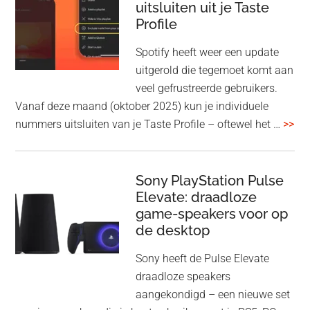
uitsluiten uit je Taste
aan
Profile
WF-
1000XM5
Spotify heeft weer een update
en
uitgerold die tegemoet komt aan
WH-
veel gefrustreerde gebruikers.
1000XM6
Vanaf deze maand (oktober 2025) kun je individuele
met
ove
nummers uitsluiten van je Taste Profile – oftewel het …
>>
nieuwe
gee
firmware-
je
update
me
Sony PlayStation Pulse
Elevate: draadloze
con
game-speakers voor op
tra
de desktop
uit
uit
Sony heeft de Pulse Elevate
je
draadloze speakers
Tas
aangekondigd – een nieuwe set
Pro