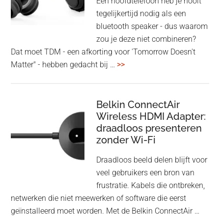
Een hoofdtelefoon heb je nooit
tegelijkertijd nodig als een
bluetooth speaker - dus waarom
zou je deze niet combineren?
Dat moet TDM - een afkorting voor 'Tomorrow Doesn't
overHoofdtelefoon
Matter" - hebben gedacht bij …
>>
en
Bluetooth
Speaker
Belkin ConnectAir
Wireless HDMI Adapter:
in
draadloos presenteren
een
zonder Wi-Fi
twist
Draadloos beeld delen blijft voor
veel gebruikers een bron van
frustratie. Kabels die ontbreken,
netwerken die niet meewerken of software die eerst
geïnstalleerd moet worden. Met de Belkin ConnectAir …