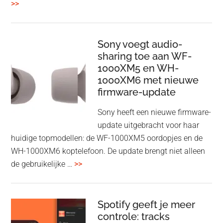
overBelkin
>>
ConnectAir
Wireless
HDMI
Sony voegt audio-
Adapter:
sharing toe aan WF-
1000XM5 en WH-
draadloos
1000XM6 met nieuwe
presenteren
firmware-update
zonder
Wi-
Sony heeft een nieuwe firmware-
Fi
update uitgebracht voor haar
huidige topmodellen: de WF-1000XM5 oordopjes en de
WH-1000XM6 koptelefoon. De update brengt niet alleen
overSony
de gebruikelijke …
>>
voegt
audio-
sharing
Spotify geeft je meer
toe
controle: tracks