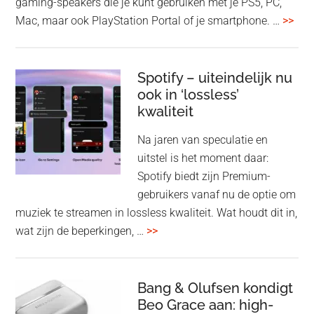
gaming-speakers die je kunt gebruiken met je PS5, PC,
ove
Mac, maar ook PlayStation Portal of je smartphone. …
>>
Pla
Pul
Elev
Spotify – uiteindelijk nu
ook in ‘lossless’
dra
kwaliteit
gam
spe
Na jaren van speculatie en
voo
uitstel is het moment daar:
op
Spotify biedt zijn Premium-
de
gebruikers vanaf nu de optie om
des
muziek te streamen in lossless kwaliteit. Wat houdt dit in,
overSpotify
wat zijn de beperkingen, …
>>
–
uiteindelijk
nu
Bang & Olufsen kondigt
Beo Grace aan: high-
ook