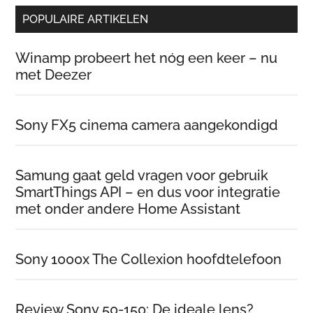
site
POPULAIRE ARTIKELEN
…
Winamp probeert het nóg een keer – nu
met Deezer
Sony FX5 cinema camera aangekondigd
Samung gaat geld vragen voor gebruik
SmartThings API – en dus voor integratie
met onder andere Home Assistant
Sony 1000x The Collexion hoofdtelefoon
Review Sony 50-150: De ideale lens?