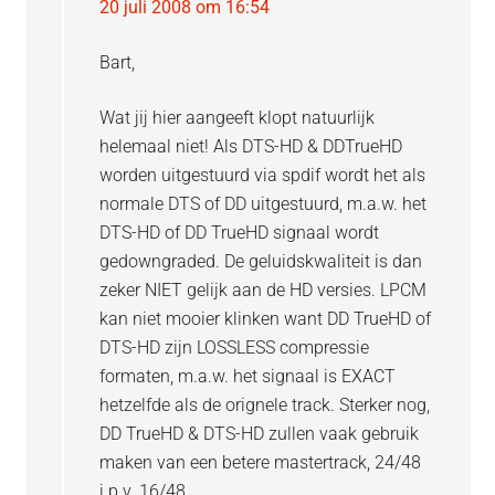
20 juli 2008 om 16:54
Bart,
Wat jij hier aangeeft klopt natuurlijk
helemaal niet! Als DTS-HD & DDTrueHD
worden uitgestuurd via spdif wordt het als
normale DTS of DD uitgestuurd, m.a.w. het
DTS-HD of DD TrueHD signaal wordt
gedowngraded. De geluidskwaliteit is dan
zeker NIET gelijk aan de HD versies. LPCM
kan niet mooier klinken want DD TrueHD of
DTS-HD zijn LOSSLESS compressie
formaten, m.a.w. het signaal is EXACT
hetzelfde als de orignele track. Sterker nog,
DD TrueHD & DTS-HD zullen vaak gebruik
maken van een betere mastertrack, 24/48
i.p.v. 16/48.