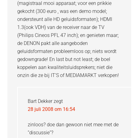
(magistraal mooi apparaat; voor een prikkie
gekocht (300 euro , was een demo model;
ondersteunt alle HD geluidsformaten); HDMI
1.3(ook VDH) van de receiver naar de TV
(Philips Cineos PFL 47 inch); en genieten maar;
de DENON pakt alle aangeboden
geluidsformaten probleemloos op; niets wordt
gedowngrade! En last but not least; de boel
koppelen aan kwaliteitsluidsprekers; niet die
onzin die ze bij IT’S of MEDIAMARKT verkopen!
Bart Dekker
zegt
28 juli 2008 om 16:54
zinloos? doe dan gewoon niet mee met de
“discussie”?