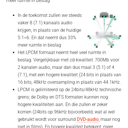
meer ruimte in beslag.
In de toekomst zullen we steeds
vaker 8 (7.1) kanaals audio
krijgen, in plaats van de huidige
5.1=6. En dat neemt dus 33%
meer ruimte in beslag
Het LPCM formaat neemt heel veel ruimte in
beslag. Vergelijkbaar met cd-kwaliteit: 700Mb voor
2 kanalen audio, maar dan dus maal 3 (5.1) of 4
(7.1), met een hogere kwaliteit (24 bits in plaats van
16 bits, 48kHz oversampling in plaats van 44.1kHz.
LPCM is gelimiteerd op de 24bits/48kHz technische
grens; de Dolby en DTS formaten kunnen nog
hogere kwaliteiten aan. En die zullen er zeker
komen (24bits op 96kHz bijvoorbeeld, wat al wel
gebruikt wordt voor surround
DVD-audio
, maar nog
niet in films). En hogere kwaliteit betekent: meer