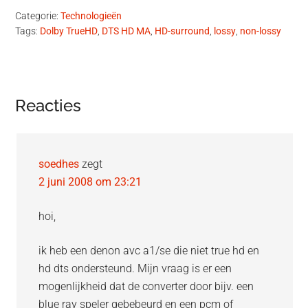
Categorie:
Technologieën
Tags:
Dolby TrueHD
,
DTS HD MA
,
HD-surround
,
lossy
,
non-lossy
Lees
Reacties
Interacties
soedhes
zegt
2 juni 2008 om 23:21
hoi,
ik heb een denon avc a1/se die niet true hd en
hd dts ondersteund. Mijn vraag is er een
mogenlijkheid dat de converter door bijv. een
blue ray speler gebebeurd en een pcm of