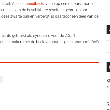
aliteit. Als een
breedbeeld
video op een niet-anamorfe
n deel van de beschikbare resolutie gebruikt voor
 deze zwarte balken verbergt, is daardoor een deel van de
rechte gebruikt als synoniem voor de 2.35:1
niets te maken met de beeldverhouding, een anamorfe DVD
Z
o
d
si
…
W
n
S