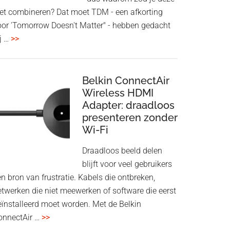
iet combineren? Dat moet TDM - een afkorting
oor 'Tomorrow Doesn't Matter" - hebben gedacht
overHoofdtelefoon
j …
>>
en
Bluetooth
Speaker
Belkin ConnectAir
in
Wireless HDMI
Adapter: draadloos
een
presenteren zonder
twist
Wi-Fi
Draadloos beeld delen
blijft voor veel gebruikers
n bron van frustratie. Kabels die ontbreken,
etwerken die niet meewerken of software die eerst
eïnstalleerd moet worden. Met de Belkin
overBelkin
onnectAir …
>>