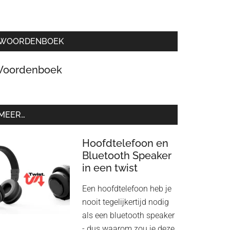
WOORDENBOEK
oordenboek
MEER…
Hoofdtelefoon en
Bluetooth Speaker
in een twist
Een hoofdtelefoon heb je
nooit tegelijkertijd nodig
als een bluetooth speaker
- dus waarom zou je deze