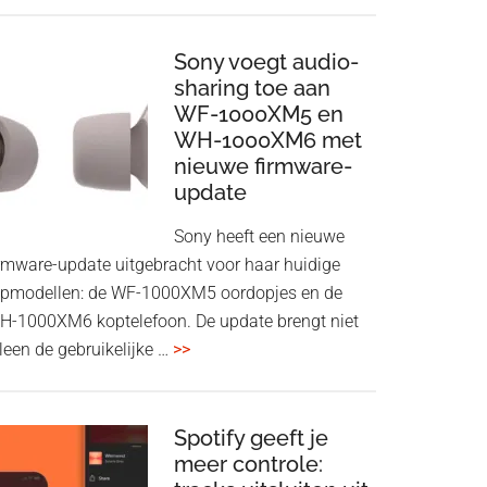
ConnectAir
Wireless
HDMI
Sony voegt audio-
Adapter:
sharing toe aan
WF-1000XM5 en
draadloos
WH-1000XM6 met
presenteren
nieuwe firmware-
zonder
update
Wi-
Fi
Sony heeft een nieuwe
irmware-update uitgebracht voor haar huidige
opmodellen: de WF-1000XM5 oordopjes en de
H-1000XM6 koptelefoon. De update brengt niet
overSony
leen de gebruikelijke …
>>
voegt
audio-
sharing
Spotify geeft je
meer controle:
toe