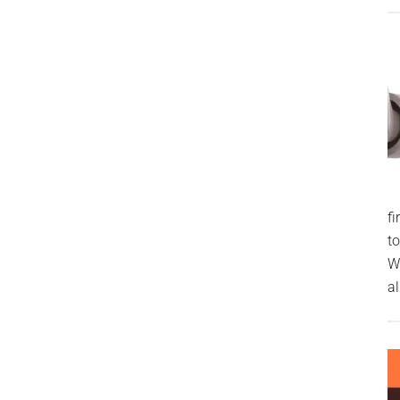
f
t
W
al