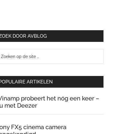
ZOEK DOOR AVBLOG
oeken
p
e
te
POPULAIRE ARTIKELEN
inamp probeert het nóg een keer –
u met Deezer
ony FX5 cinema camera