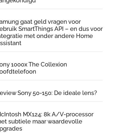
angekondigd
amung gaat geld vragen voor
ebruik SmartThings API – en dus voor
ntegratie met onder andere Home
ssistant
ony 1000x The Collexion
oofdtelefoon
eview Sony 50-150: De ideale lens?
cIntosh MX124: 8k A/V-processor
et subtiele maar waardevolle
pgrades