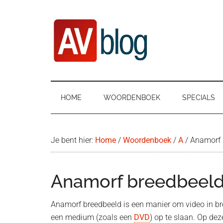
Door
Ga
Spring
naar
naar
naar
de
secundair
de
hoofd
menu
eerste
inhoud
sidebar
AVblog
HOME
WOORDENBOEK
SPECIALS
Je bent hier:
Home
/
Woordenboek
/
A
/
Anamorf 
Anamorf breedbeel
Anamorf breedbeeld is een manier om video in br
een medium (zoals een
DVD
) op te slaan. Op de