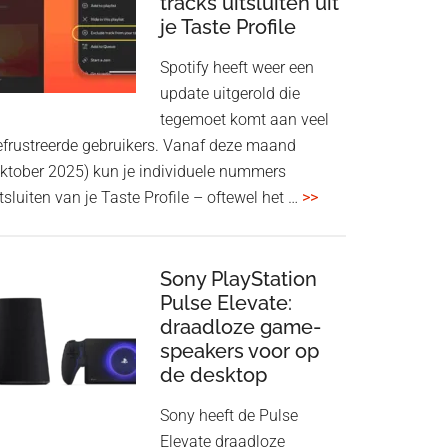
tracks uitsluiten uit
aan
je Taste Profile
WF-
1000XM5
Spotify heeft weer een
en
update uitgerold die
WH-
tegemoet komt aan veel
1000XM6
efrustreerde gebruikers. Vanaf deze maand
met
oktober 2025) kun je individuele nummers
nieuwe
overSpotify
tsluiten van je Taste Profile – oftewel het …
>>
firmware-
geeft
update
je
meer
Sony PlayStation
Pulse Elevate:
controle:
draadloze game-
tracks
speakers voor op
uitsluiten
de desktop
uit
je
Sony heeft de Pulse
Taste
Elevate draadloze