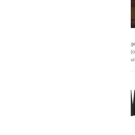
g
(
ui