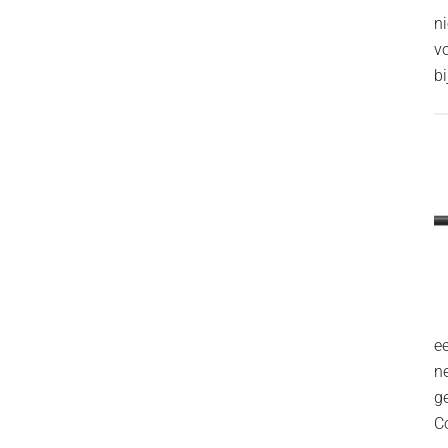
n
v
bi
ee
n
g
C