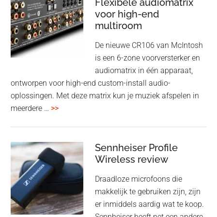
Flexibele audiomatrix
4
noise
voor high-end
&
cancelling
multiroom
5
oktober
De nieuwe CR106 van McIntosh
2025
is een 6-zone voorversterker en
audiomatrix in één apparaat,
ontworpen voor high-end custom-install audio-
oplossingen. Met deze matrix kun je muziek afspelen in
overMcIntosh
meerdere …
>>
CR106:
Flexibele
audiomatrix
Sennheiser Profile
voor
Wireless review
high-
Draadloze microfoons die
end
makkelijk te gebruiken zijn, zijn
multiroom
er inmiddels aardig wat te koop.
Sennheiser heeft net een andere