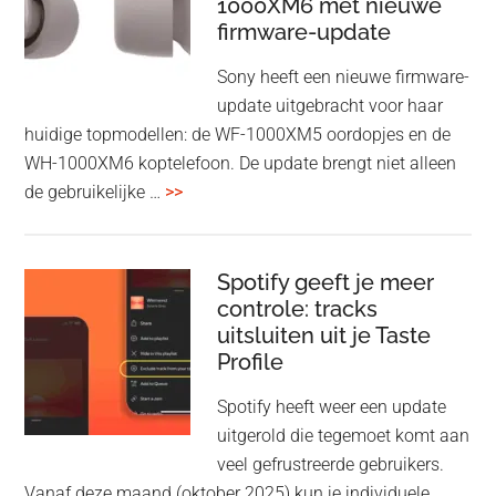
1000XM6 met nieuwe
presenteren
firmware-update
zonder
Wi-
Sony heeft een nieuwe firmware-
Fi
update uitgebracht voor haar
huidige topmodellen: de WF-1000XM5 oordopjes en de
WH-1000XM6 koptelefoon. De update brengt niet alleen
overSony
de gebruikelijke …
>>
voegt
audio-
sharing
Spotify geeft je meer
toe
controle: tracks
uitsluiten uit je Taste
aan
Profile
WF-
1000XM5
Spotify heeft weer een update
en
uitgerold die tegemoet komt aan
WH-
veel gefrustreerde gebruikers.
1000XM6
Vanaf deze maand (oktober 2025) kun je individuele