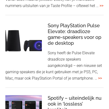
met
ove
nummers uitsluiten van je Taste Profile – oftewel het …
>>
nieuwe
gee
firmware-
je
update
me
Sony PlayStation Pulse
Elevate: draadloze
con
game-speakers voor op
tra
de desktop
uit
uit
Sony heeft de Pulse Elevate
je
draadloze speakers
Tas
aangekondigd – een nieuwe set
Pro
gaming-speakers die je kunt gebruiken met je PS5, PC,
ove
Mac, maar ook PlayStation Portal of je smartphone. …
>>
Pla
Pul
Elev
Spotify – uiteindelijk nu
ook in ‘lossless’
dra