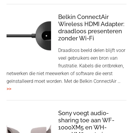
en
Bluetooth
Speaker
Belkin ConnectAir
Wireless HDMI Adapter:
in
draadloos presenteren
een
zonder Wi-Fi
twist
Draadloos beeld delen blijft voor
veel gebruikers een bron van
frustratie. Kabels die ontbreken,
netwerken die niet meewerken of software die eerst
geïnstalleerd moet worden. Met de Belkin ConnectAir …
overBelkin
>>
ConnectAir
Wireless
HDMI
Sony voegt audio-
Adapter:
sharing toe aan WF-
1000XM5 en WH-
draadloos