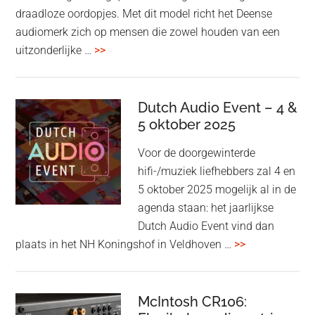
draadloze oordopjes. Met dit model richt het Deense
audiomerk zich op mensen die zowel houden van een
overBang
uitzonderlijke …
>>
&
Olufsen
kondigt
Dutch Audio Event – 4 &
Beo
5 oktober 2025
Grace
Voor de doorgewinterde
aan:
hifi-/muziek liefhebbers zal 4 en
high-
5 oktober 2025 mogelijk al in de
end
agenda staan: het jaarlijkse
earbuds
Dutch Audio Event vind dan
met
overDutch
plaats in het NH Koningshof in Veldhoven …
>>
titanium
Audio
driver
Event
en
–
McIntosh CR106:
Adaptive