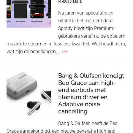
kwaliteit
gam
spe
Na jaren van speculatie en
voo
uitstel is het moment daar:
op
Spotify biedt zijn Premium-
de
gebruikers vanaf nu de optie om
des
muziek te streamen in lossless kwaliteit. Wat houdt dit in,
overSpotify
wat zijn de beperkingen, …
>>
–
uiteindelijk
nu
Bang & Olufsen kondigt
Beo Grace aan: high-
ook
end earbuds met
in
titanium driver en
‘lossless’
Adaptive noise
kwaliteit
cancelling
Bang & Olufsen heeft de Beo
Grace aangekondigd, een nieuwe generatie high-end