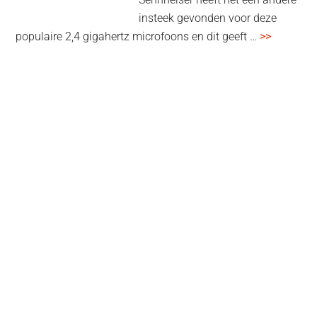
insteek gevonden voor deze
overSenn
populaire 2,4 gigahertz microfoons en dit geeft …
>>
Profile
Wireless
review