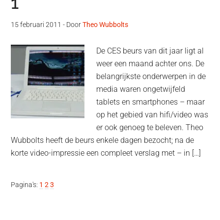
1
15 februari 2011
- Door
Theo Wubbolts
De CES beurs van dit jaar ligt al
weer een maand achter ons. De
belangrijkste onderwerpen in de
media waren ongetwijfeld
tablets en smartphones – maar
op het gebied van hifi/video was
er ook genoeg te beleven. Theo
Wubbolts heeft de beurs enkele dagen bezocht; na de
korte video-impressie een compleet verslag met – in […]
Pagina
Pagina
Pagina
Pagina's:
1
2
3