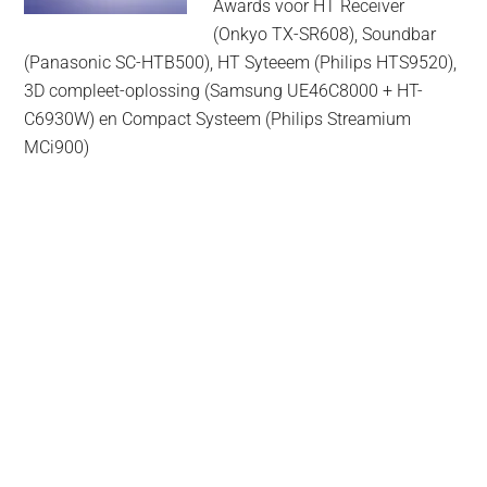
Awards voor HT Receiver
(Onkyo TX-SR608), Soundbar
(Panasonic SC-HTB500), HT Syteeem (Philips HTS9520),
3D compleet-oplossing (Samsung UE46C8000 + HT-
C6930W) en Compact Systeem (Philips Streamium
MCi900)