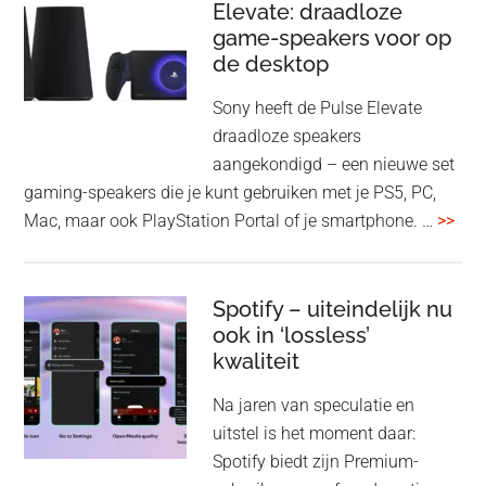
Elevate: draadloze
con
game-speakers voor op
tra
de desktop
uit
uit
Sony heeft de Pulse Elevate
je
draadloze speakers
Tas
aangekondigd – een nieuwe set
Pro
gaming-speakers die je kunt gebruiken met je PS5, PC,
ove
Mac, maar ook PlayStation Portal of je smartphone. …
>>
Pla
Pul
Elev
Spotify – uiteindelijk nu
ook in ‘lossless’
dra
kwaliteit
gam
spe
Na jaren van speculatie en
voo
uitstel is het moment daar:
op
Spotify biedt zijn Premium-
de