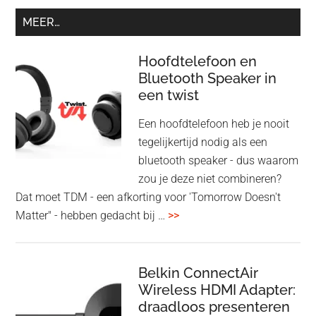
MEER…
Hoofdtelefoon en
Bluetooth Speaker in
een twist
Een hoofdtelefoon heb je nooit
tegelijkertijd nodig als een
bluetooth speaker - dus waarom
zou je deze niet combineren?
Dat moet TDM - een afkorting voor 'Tomorrow Doesn't
overHoofdtelefoon
Matter" - hebben gedacht bij …
>>
en
Bluetooth
Speaker
Belkin ConnectAir
Wireless HDMI Adapter:
in
draadloos presenteren
een