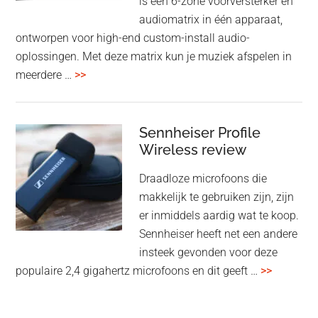
is een 6-zone voorversterker en
audiomatrix in één apparaat,
ontworpen voor high-end custom-install audio-
oplossingen. Met deze matrix kun je muziek afspelen in
overMcIntosh
meerdere …
>>
CR106:
Flexibele
audiomatrix
Sennheiser Profile
voor
Wireless review
high-
Draadloze microfoons die
end
makkelijk te gebruiken zijn, zijn
multiroom
er inmiddels aardig wat te koop.
Sennheiser heeft net een andere
insteek gevonden voor deze
overSenn
populaire 2,4 gigahertz microfoons en dit geeft …
>>
Profile
Wireless