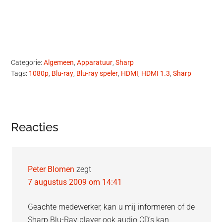
Categorie:
Algemeen
,
Apparatuur
,
Sharp
Tags:
1080p
,
Blu-ray
,
Blu-ray speler
,
HDMI
,
HDMI 1.3
,
Sharp
Lees
Reacties
Interacties
Peter Blomen
zegt
7 augustus 2009 om 14:41
Geachte medewerker, kan u mij informeren of de
Sharp Blu-Ray player ook audio CD’s kan