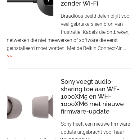
zonder Wi-Fi
twist
Draadloos beeld delen blijft voor
veel gebruikers een bron van
frustratie. Kabels die ontbreken,
netwerken die niet meewerken of software die eerst
geïnstalleerd moet worden. Met de Belkin ConnectAir …
overBelkin
>>
ConnectAir
Wireless
HDMI
Sony voegt audio-
Adapter:
sharing toe aan WF-
1000XM5 en WH-
draadloos
1000XM6 met nieuwe
presenteren
firmware-update
zonder
Wi-
Sony heeft een nieuwe firmware-
Fi
update uitgebracht voor haar