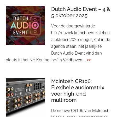
Olufsen
kondigt
Dutch Audio Event – 4 &
Beo
5 oktober 2025
Grace
Voor de doorgewinterde
aan:
hifi-/muziek liefhebbers zal 4 en
high-
5 oktober 2025 mogelijk al in de
end
agenda staan: het jaarlijkse
earbuds
Dutch Audio Event vind dan
met
overDutch
plaats in het NH Koningshof in Veldhoven …
>>
titanium
Audio
driver
Event
en
–
McIntosh CR106:
Adaptive
Flexibele audiomatrix
4
noise
voor high-end
&
cancelling
multiroom
5
oktober
De nieuwe CR106 van McIntosh
2025