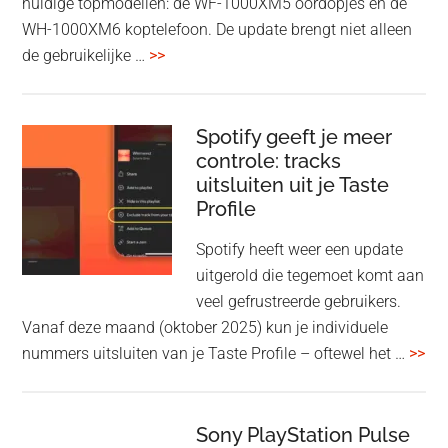
huidige topmodellen: de WF-1000XM5 oordopjes en de
WH-1000XM6 koptelefoon. De update brengt niet alleen
overSony
de gebruikelijke …
>>
voegt
audio-
sharing
Spotify geeft je meer
toe
controle: tracks
uitsluiten uit je Taste
aan
Profile
WF-
1000XM5
Spotify heeft weer een update
en
uitgerold die tegemoet komt aan
WH-
veel gefrustreerde gebruikers.
1000XM6
Vanaf deze maand (oktober 2025) kun je individuele
met
ove
nummers uitsluiten van je Taste Profile – oftewel het …
>>
nieuwe
gee
firmware-
je
update
me
Sony PlayStation Pulse