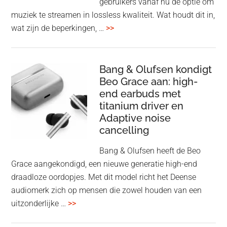
gebruikers vanaf nu de optie om
des
muziek te streamen in lossless kwaliteit. Wat houdt dit in,
overSpotify
wat zijn de beperkingen, …
>>
–
uiteindelijk
nu
Bang & Olufsen kondigt
Beo Grace aan: high-
ook
end earbuds met
in
titanium driver en
‘lossless’
Adaptive noise
kwaliteit
cancelling
Bang & Olufsen heeft de Beo
Grace aangekondigd, een nieuwe generatie high-end
draadloze oordopjes. Met dit model richt het Deense
audiomerk zich op mensen die zowel houden van een
overBang
uitzonderlijke …
>>
&