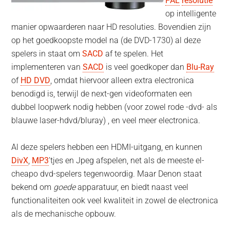
PAL
resolutie
op intelligente
manier opwaarderen naar HD resoluties. Bovendien zijn
op het goedkoopste model na (de DVD-1730) al deze
spelers in staat om
SACD
af te spelen. Het
implementeren van
SACD
is veel goedkoper dan
Blu-Ray
of
HD DVD
, omdat hiervoor alleen extra electronica
benodigd is, terwijl de next-gen videoformaten een
dubbel loopwerk nodig hebben (voor zowel rode -dvd- als
blauwe laser-hdvd/bluray) , en veel meer electronica.
Al deze spelers hebben een HDMI-uitgang, en kunnen
DivX
,
MP3
’tjes en Jpeg afspelen, net als de meeste el-
cheapo dvd-spelers tegenwoordig. Maar Denon staat
bekend om
goede
apparatuur, en biedt naast veel
functionaliteiten ook veel kwaliteit in zowel de electronica
als de mechanische opbouw.