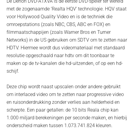
De Denon DVD-A1XVA is de eerste DVD-speler ter wereld
met de zogenaamde ‘Realta HQV’ technologie. HQV staat
voor Hollywood Quality Video en is de techniek die
omroepstations (zoals NBC, CBS, ABC en FOX) en
filmmaatschappijen (zoals Warner Bros en Turner
Networks) in de US gebruiken om SDTV om te zetten naar
HDTV. Hiermee wordt dus videomateriaal met standaard
resolutie opgeschaald naar hdtv om dit toonbaar te
maken op de tv-kanalen die hd-uitzenden, of op een hd-
schijf.
Deze chip wordt naast upscalen onder andere gebruikt
om interlaced video om te zetten naar progressive video
en ruisonderdrukking zonder verlies aan helderheid en
scherpte. Een paar getallen: de 10 bits Reala chip kan
1.000 miljard berekeningen per seconde maken, en hierbij
onderscheid maken tussen 1.073.741.824 kleuren.