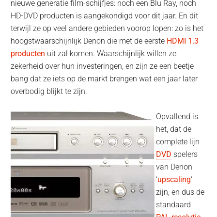
nieuwe generatie film-schijfjes: noch een Blu Ray, noch
HD-DVD producten is aangekondigd voor dit jaar. En dit
terwijl ze op veel andere gebieden voorop lopen: zo is het
hoogstwaarschijnlijk Denon die met de eerste
HDMI 1.3
producten
uit zal komen. Waarschijnlijk willen ze
zekerheid over hun investeringen, en zijn ze een beetje
bang dat ze iets op de markt brengen wat een jaar later
overbodig blijkt te zijn.
Opvallend is
het, dat de
complete lijn
DVD
spelers
van Denon
‘
upscaling
‘
zijn, en dus de
standaard