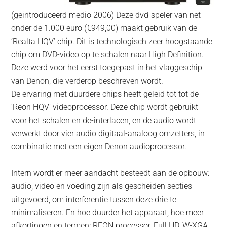
(geintroduceerd medio 2006) Deze dvd-speler van net
onder de 1.000 euro (€949,00) maakt gebruik van de
‘Realta HQV’ chip. Dit is technologisch zeer hoogstaande
chip om DVD-video op te schalen naar High Definition.
Deze werd voor het eerst toegepast in het vlaggeschip
van Denon, die verderop beschreven wordt.
De ervaring met duurdere chips heeft geleid tot tot de
‘Reon HQV’ videoprocessor. Deze chip wordt gebruikt
voor het schalen en de-interlacen, en de audio wordt
verwerkt door vier audio digitaal-analoog omzetters, in
combinatie met een eigen Denon audioprocessor.
Intern wordt er meer aandacht besteedt aan de opbouw:
audio, video en voeding zijn als gescheiden secties
uitgevoerd, om interferentie tussen deze drie te
minimaliseren. En hoe duurder het apparaat, hoe meer
afkortingen en termen: REON processor, Full HD, W-XGA,