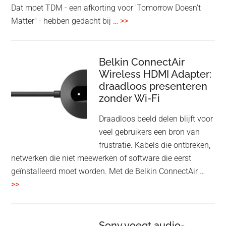
Dat moet TDM - een afkorting voor 'Tomorrow Doesn't
overHoofdtelefoon
Matter" - hebben gedacht bij …
>>
en
Bluetooth
Speaker
Belkin ConnectAir
Wireless HDMI Adapter:
in
draadloos presenteren
een
zonder Wi-Fi
twist
Draadloos beeld delen blijft voor
veel gebruikers een bron van
frustratie. Kabels die ontbreken,
netwerken die niet meewerken of software die eerst
geïnstalleerd moet worden. Met de Belkin ConnectAir …
overBelkin
>>
ConnectAir
Wireless
HDMI
Sony voegt audio-