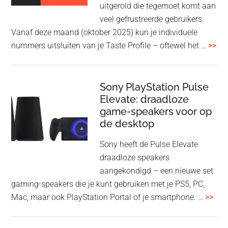
uitgerold die tegemoet komt aan
WH-
veel gefrustreerde gebruikers.
1000XM6
Vanaf deze maand (oktober 2025) kun je individuele
met
ove
nummers uitsluiten van je Taste Profile – oftewel het …
>>
nieuwe
gee
firmware-
je
update
me
Sony PlayStation Pulse
Elevate: draadloze
con
game-speakers voor op
tra
de desktop
uit
uit
Sony heeft de Pulse Elevate
je
draadloze speakers
Tas
aangekondigd – een nieuwe set
Pro
gaming-speakers die je kunt gebruiken met je PS5, PC,
ove
Mac, maar ook PlayStation Portal of je smartphone. …
>>
Pla
Pul