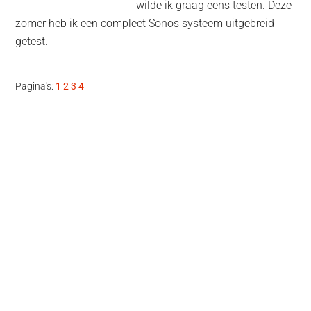
wilde ik graag eens testen. Deze
zomer heb ik een compleet Sonos systeem uitgebreid
getest.
Pagina
Pagina
Pagina
Pagina
Pagina's:
1
2
3
4