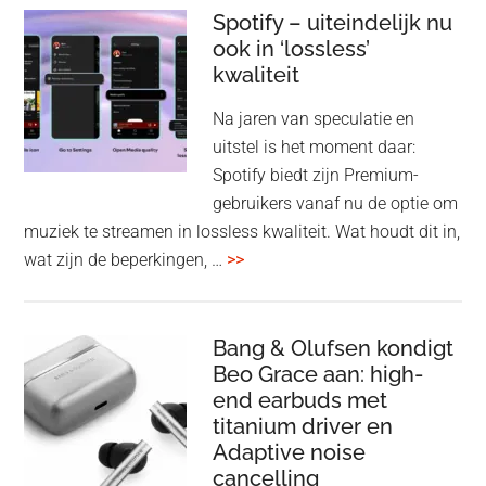
Elev
Spotify – uiteindelijk nu
ook in ‘lossless’
dra
kwaliteit
gam
spe
Na jaren van speculatie en
voo
uitstel is het moment daar:
op
Spotify biedt zijn Premium-
de
gebruikers vanaf nu de optie om
des
muziek te streamen in lossless kwaliteit. Wat houdt dit in,
overSpotify
wat zijn de beperkingen, …
>>
–
uiteindelijk
nu
Bang & Olufsen kondigt
Beo Grace aan: high-
ook
end earbuds met
in
titanium driver en
‘lossless’
Adaptive noise
kwaliteit
cancelling