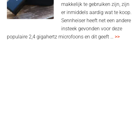
makkelijk te gebruiken zijn, zijn
multiroom
er inmiddels aardig wat te koop.
Sennheiser heeft net een andere
insteek gevonden voor deze
overSenn
populaire 2,4 gigahertz microfoons en dit geeft …
>>
Profile
Wireless
review