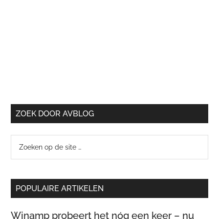
ZOEK DOOR AVBLOG
Zoeken
op
de
site
POPULAIRE ARTIKELEN
…
Winamp probeert het nóg een keer – nu