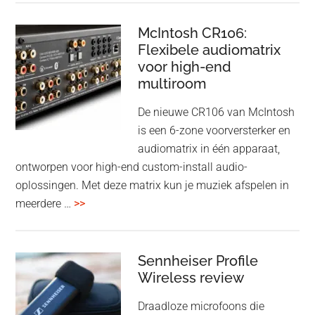
driver
Event
en
–
McIntosh CR106:
Adaptive
Flexibele audiomatrix
4
noise
voor high-end
&
cancelling
multiroom
5
oktober
De nieuwe CR106 van McIntosh
2025
is een 6-zone voorversterker en
audiomatrix in één apparaat,
ontworpen voor high-end custom-install audio-
oplossingen. Met deze matrix kun je muziek afspelen in
overMcIntosh
meerdere …
>>
CR106:
Flexibele
audiomatrix
Sennheiser Profile
voor
Wireless review
high-
Draadloze microfoons die
end