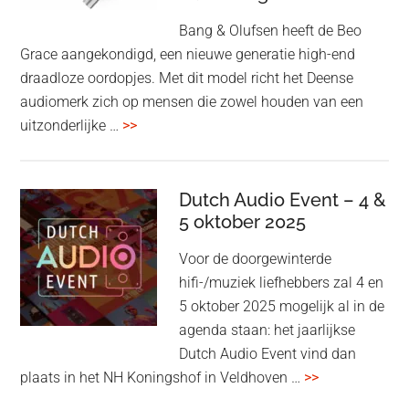
Bang & Olufsen heeft de Beo
Grace aangekondigd, een nieuwe generatie high-end
draadloze oordopjes. Met dit model richt het Deense
audiomerk zich op mensen die zowel houden van een
overBang
uitzonderlijke …
>>
&
Olufsen
kondigt
Dutch Audio Event – 4 &
Beo
5 oktober 2025
Grace
Voor de doorgewinterde
aan:
hifi-/muziek liefhebbers zal 4 en
high-
5 oktober 2025 mogelijk al in de
end
agenda staan: het jaarlijkse
earbuds
Dutch Audio Event vind dan
met
overDutch
plaats in het NH Koningshof in Veldhoven …
>>
titanium
Audio