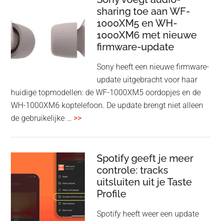
Adapter:
sharing toe aan WF-
1000XM5 en WH-
draadloos
1000XM6 met nieuwe
presenteren
firmware-update
zonder
Wi-
Sony heeft een nieuwe firmware-
Fi
update uitgebracht voor haar
huidige topmodellen: de WF-1000XM5 oordopjes en de
WH-1000XM6 koptelefoon. De update brengt niet alleen
overSony
de gebruikelijke …
>>
voegt
audio-
sharing
Spotify geeft je meer
toe
controle: tracks
uitsluiten uit je Taste
aan
Profile
WF-
1000XM5
Spotify heeft weer een update
en