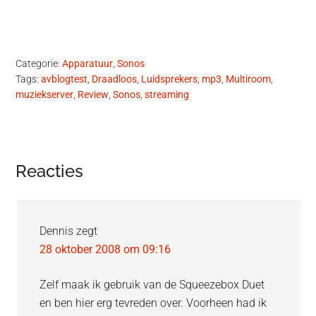
Categorie:
Apparatuur
,
Sonos
Tags:
avblogtest
,
Draadloos
,
Luidsprekers
,
mp3
,
Multiroom
,
muziekserver
,
Review
,
Sonos
,
streaming
Lees
Reacties
Interacties
Dennis
zegt
28 oktober 2008 om 09:16
Zelf maak ik gebruik van de Squeezebox Duet
en ben hier erg tevreden over. Voorheen had ik