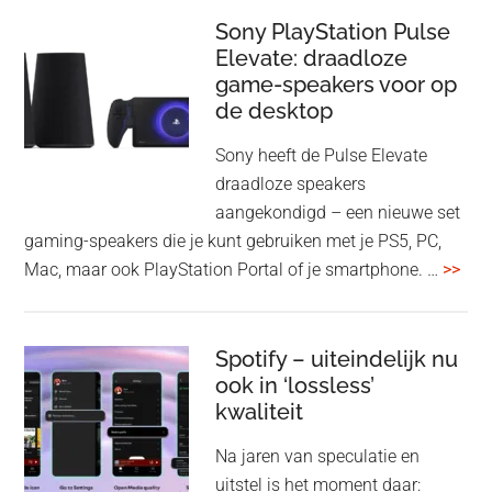
update
me
Sony PlayStation Pulse
Elevate: draadloze
con
game-speakers voor op
tra
de desktop
uit
uit
Sony heeft de Pulse Elevate
je
draadloze speakers
Tas
aangekondigd – een nieuwe set
Pro
gaming-speakers die je kunt gebruiken met je PS5, PC,
ove
Mac, maar ook PlayStation Portal of je smartphone. …
>>
Pla
Pul
Elev
Spotify – uiteindelijk nu
ook in ‘lossless’
dra
kwaliteit
gam
spe
Na jaren van speculatie en
voo
uitstel is het moment daar: