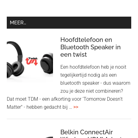
MEER…
Hoofdtelefoon en
Bluetooth Speaker in
een twist
Een hoofdtelefoon heb je nooit
tegelijkertijd nodig als een
bluetooth speaker - dus waarom
zou je deze niet combineren?
Dat moet TDM - een afkorting voor 'Tomorrow Doesn't
overHoofdtelefoon
Matter" - hebben gedacht bij …
>>
en
Bluetooth
Speaker
Belkin ConnectAir