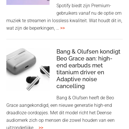
op
Spotify biedt zijn Premium-
de
gebruikers vanaf nu de optie om
des
muziek te streamen in lossless kwaliteit. Wat houdt dit in,
overSpotify
wat zijn de beperkingen, …
>>
–
uiteindelijk
nu
Bang & Olufsen kondigt
Beo Grace aan: high-
ook
end earbuds met
in
titanium driver en
‘lossless’
Adaptive noise
kwaliteit
cancelling
Bang & Olufsen heeft de Beo
Grace aangekondigd, een nieuwe generatie high-end
draadloze oordopjes. Met dit model richt het Deense
audiomerk zich op mensen die zowel houden van een
overBang
uitzonderlijke …
>>