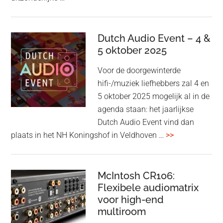
&
Olufsen
kondigt
Dutch Audio Event – 4 &
Beo
5 oktober 2025
Grace
Voor de doorgewinterde
aan:
hifi-/muziek liefhebbers zal 4 en
high-
5 oktober 2025 mogelijk al in de
end
agenda staan: het jaarlijkse
earbuds
Dutch Audio Event vind dan
met
overDutch
plaats in het NH Koningshof in Veldhoven …
>>
titanium
Audio
driver
Event
en
–
McIntosh CR106:
Adaptive
Flexibele audiomatrix
4
noise
voor high-end
&
cancelling
multiroom
5