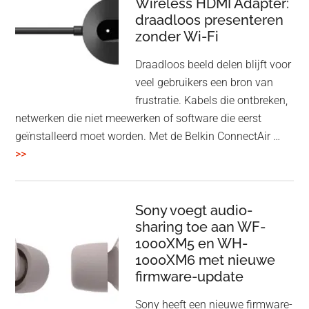
Wireless HDMI Adapter:
in
draadloos presenteren
een
zonder Wi-Fi
twist
Draadloos beeld delen blijft voor
veel gebruikers een bron van
frustratie. Kabels die ontbreken,
netwerken die niet meewerken of software die eerst
geïnstalleerd moet worden. Met de Belkin ConnectAir …
overBelkin
>>
ConnectAir
Wireless
HDMI
Sony voegt audio-
Adapter:
sharing toe aan WF-
1000XM5 en WH-
draadloos
1000XM6 met nieuwe
presenteren
firmware-update
zonder
Wi-
Sony heeft een nieuwe firmware-