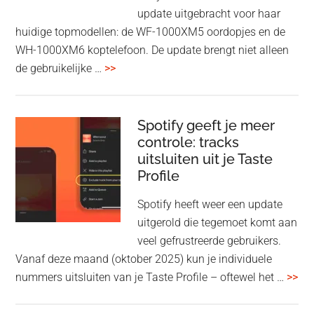
Fi
update uitgebracht voor haar
huidige topmodellen: de WF-1000XM5 oordopjes en de
WH-1000XM6 koptelefoon. De update brengt niet alleen
overSony
de gebruikelijke …
>>
voegt
audio-
sharing
Spotify geeft je meer
toe
controle: tracks
uitsluiten uit je Taste
aan
Profile
WF-
1000XM5
Spotify heeft weer een update
en
uitgerold die tegemoet komt aan
WH-
veel gefrustreerde gebruikers.
1000XM6
Vanaf deze maand (oktober 2025) kun je individuele
met
ove
nummers uitsluiten van je Taste Profile – oftewel het …
>>
nieuwe
gee
firmware-
je