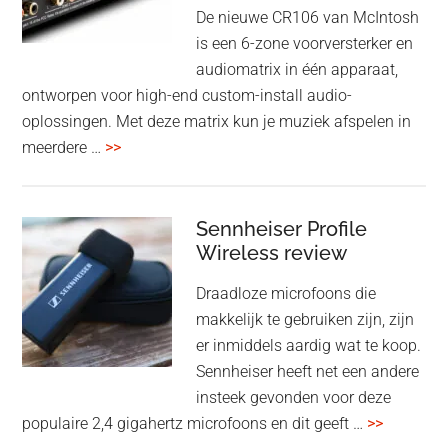
oktober
De nieuwe CR106 van McIntosh
2025
is een 6-zone voorversterker en
audiomatrix in één apparaat,
ontworpen voor high-end custom-install audio-
oplossingen. Met deze matrix kun je muziek afspelen in
overMcIntosh
meerdere …
>>
CR106:
Flexibele
audiomatrix
Sennheiser Profile
voor
Wireless review
high-
Draadloze microfoons die
end
makkelijk te gebruiken zijn, zijn
multiroom
er inmiddels aardig wat te koop.
Sennheiser heeft net een andere
insteek gevonden voor deze
overSenn
populaire 2,4 gigahertz microfoons en dit geeft …
>>